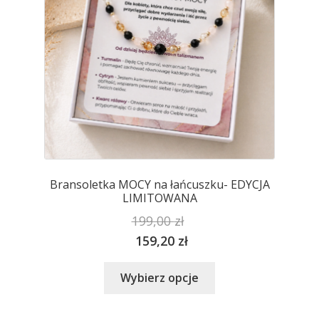
stronie
produktu
Bransoletka MOCY na łańcuszku- EDYCJA
LIMITOWANA
199,00
zł
159,20
zł
Ten
Wybierz opcje
produkt
ma