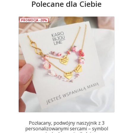
Polecane dla Ciebie
Opcje
można
wybrać
PROMOCJA -20%
na
stronie
produktu
Pozłacany, podwójny naszyjnik z 3
personalizowanymi sercami – symbol