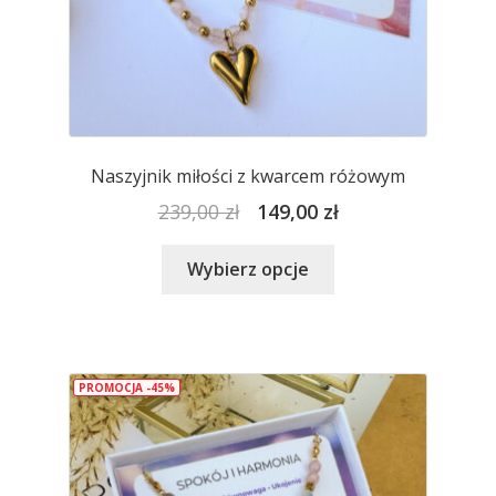
Naszyjnik miłości z kwarcem różowym
Pierwotna
Aktualna
239,00
zł
149,00
zł
cena
cena
Ten
wynosiła:
wynosi:
Wybierz opcje
produkt
239,00 zł.
149,00 zł.
ma
wiele
wariantów.
PROMOCJA -45%
Opcje
można
wybrać
na