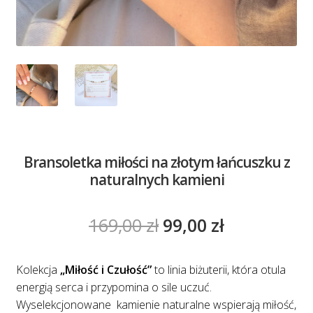
Bransoletka miłości na złotym łańcuszku z
naturalnych kamieni
Pierwotna
Aktualna
169,00
zł
99,00
zł
cena
cena
wynosiła:
wynosi:
Kolekcja
„Miłość i Czułość”
to linia biżuterii, która otula
energią serca i przypomina o sile uczuć.
169,00 zł.
99,00 zł.
Wyselekcjonowane kamienie naturalne wspierają miłość,