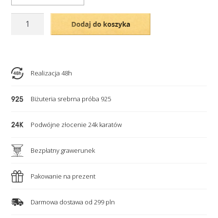
ilość
Dodaj do koszyka
Bransoletka
miłości
na
złotym
Realizacja 48h
łańcuszku
z
Biżuteria srebrna próba 925
naturalnych
kamieni
Podwójne złocenie 24k karatów
Bezpłatny grawerunek
Pakowanie na prezent
Darmowa dostawa od 299 pln