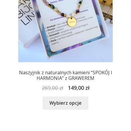
stronie
produktu
Naszyjnik z naturalnych kamieni “SPOKÓJ I
HARMONIA” z GRAWEREM
Pierwotna
Aktualna
269,00
zł
149,00
zł
cena
cena
Ten
wynosiła:
wynosi:
Wybierz opcje
produkt
269,00 zł.
149,00 zł.
ma
wiele
wariantów.