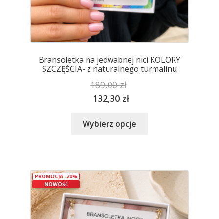
Bransoletka na jedwabnej nici KOLORY
SZCZĘŚCIA- z naturalnego turmalinu
189,00
zł
132,30
zł
Ten
Wybierz opcje
produkt
ma
wiele
wariantów.
PROMOCJA -20%
Opcje
NOWOŚĆ
można
wybrać
na