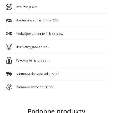
harmonii
Realizacja 48h
-
amazonit,
Biżuteria srebrna próba 925
fluoryt,
ametyst
Podwójne złocenie 24k karatów
i
perła
Bezpłatny grawerunek
Pakowanie na prezent
Darmowa dostawa od 299 pln
Darmowy zwrot do 30 dni
Podobne produkty