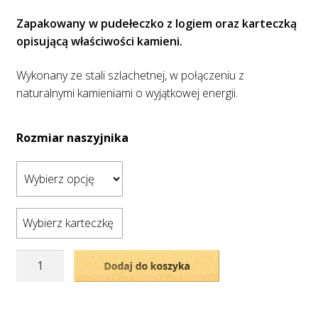
Zapakowany w pudełeczko z logiem oraz karteczką
opisującą właściwości kamieni.
Wykonany ze stali szlachetnej, w połączeniu z
naturalnymi kamieniami o wyjątkowej energii.
Rozmiar naszyjnika
Wybierz karteczkę
ilość
Dodaj do koszyka
Naszyjnik
spokoju
i