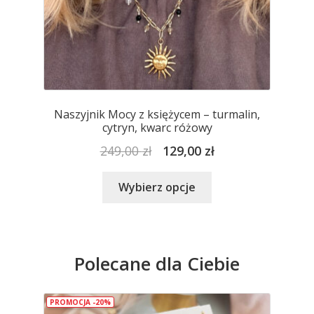
Naszyjnik Mocy z księżycem – turmalin,
cytryn, kwarc różowy
Pierwotna
Aktualna
249,00
zł
129,00
zł
cena
cena
Ten
wynosiła:
wynosi:
Wybierz opcje
produkt
249,00 zł.
129,00 zł.
ma
wiele
wariantów.
Polecane dla Ciebie
Opcje
można
wybrać
PROMOCJA -20%