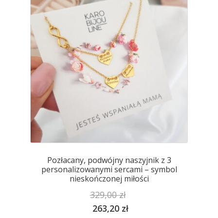
na
stronie
produktu
Pozłacany, podwójny naszyjnik z 3
personalizowanymi sercami – symbol
nieskończonej miłości
329,00
zł
263,20
zł