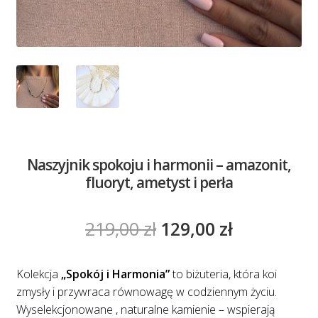
Naszyjnik spokoju i harmonii – amazonit,
fluoryt, ametyst i perła
Pierwotna
Aktualna
219,00
zł
129,00
zł
cena
cena
wynosiła:
wynosi:
Kolekcja
„Spokój i Harmonia”
to biżuteria, która koi
zmysły i przywraca równowagę w codziennym życiu.
219,00 zł.
129,00 zł.
Wyselekcjonowane , naturalne kamienie – wspierają