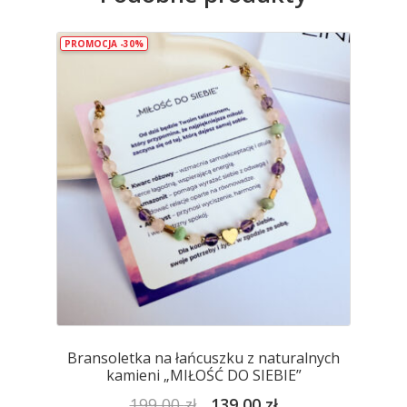
PROMOCJA -30%
Bransoletka na łańcuszku z naturalnych
kamieni „MIŁOŚĆ DO SIEBIE”
Pierwotna
Aktualna
199,00
zł
139,00
zł