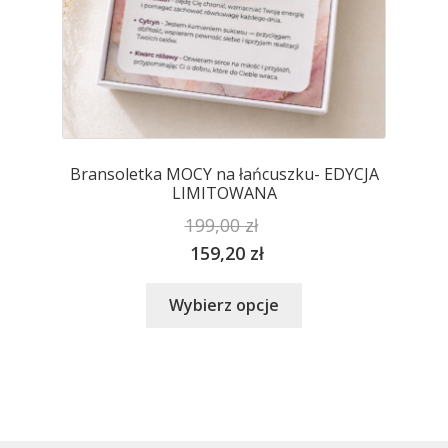
Bransoletka MOCY na łańcuszku- EDYCJA
LIMITOWANA
199,00
zł
159,20
zł
Ten
Wybierz opcje
produkt
ma
wiele
wariantów.
Opcje
można