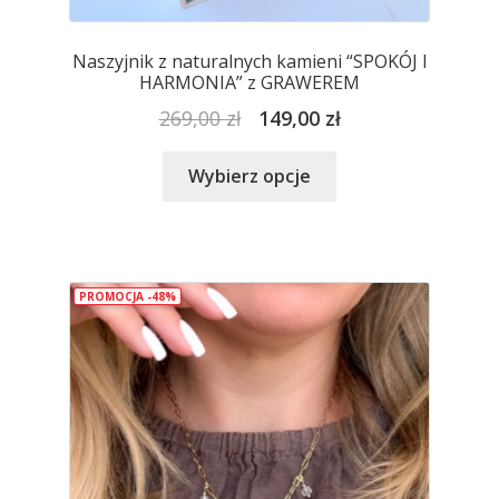
Naszyjnik z naturalnych kamieni “SPOKÓJ I
HARMONIA” z GRAWEREM
Pierwotna
Aktualna
269,00
zł
149,00
zł
cena
cena
Ten
wynosiła:
wynosi:
Wybierz opcje
produkt
269,00 zł.
149,00 zł.
ma
wiele
wariantów.
PROMOCJA -48%
Opcje
można
wybrać
na
stronie
produktu