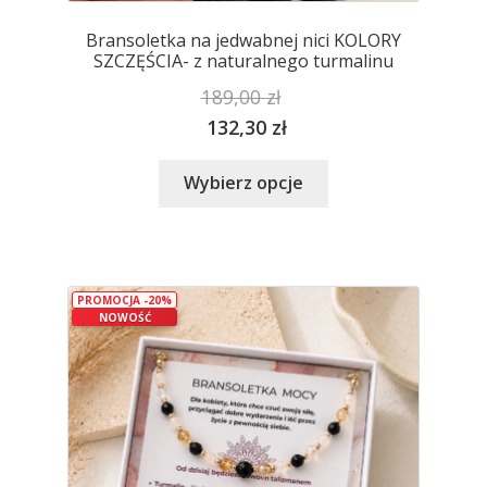
Bransoletka na jedwabnej nici KOLORY
SZCZĘŚCIA- z naturalnego turmalinu
189,00
zł
132,30
zł
Ten
Wybierz opcje
produkt
ma
wiele
wariantów.
PROMOCJA -20%
Opcje
NOWOŚĆ
można
wybrać
na
stronie
produktu