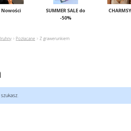
Nowości
SUMMER SALE do
CHARMS
-50%
Druhny
Pozłacane
Z grawerunkiem
m
 szukasz.