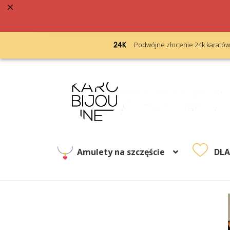
ebrna próba 925
Podwójne złocenie 24k karatów
Przejdź
Przejdź
do
do
nawigacji
treści
Amulety na szczęście
DL