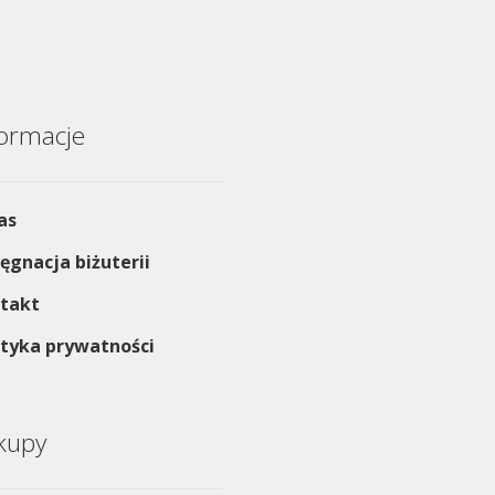
formacje
as
lęgnacja biżuterii
takt
ityka prywatności
kupy