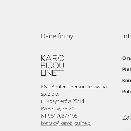
Dane firmy
In
O n
Pie
Kon
K&L Biżuteria Personalizowana
Pol
sp. z o.o.
ul. Kosynierów 25/14
Rzeszów, 35-242
NIP: 5170377195
Za
kontakt@karobijouline.pl