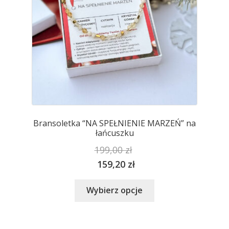
stronie
produktu
Bransoletka “NA SPEŁNIENIE MARZEŃ” na
łańcuszku
199,00
zł
159,20
zł
Ten
Wybierz opcje
produkt
ma
wiele