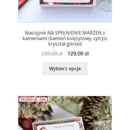
Naszyjnik NA SPEŁNIENIE MARZEŃ z
kamieniami (kamień księżycowy, cytryn,
kryształ górski)
Pierwotna
Aktualna
229,00
zł
129,00
zł
cena
cena
Ten
wynosiła:
wynosi:
Wybierz opcje
produkt
229,00 zł.
129,00 zł.
ma
wiele
wariantów.
PROMOCJA -20%
Opcje
można
wybrać
na