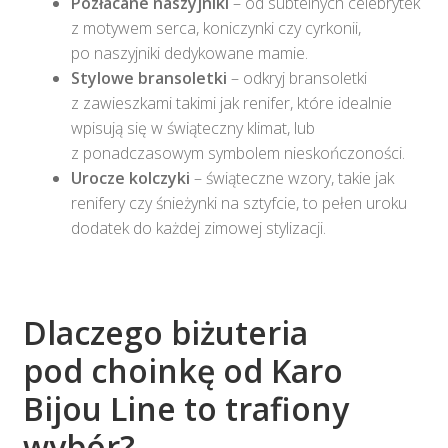
Pozłacane naszyjniki
– od subtelnych celebrytek
z motywem serca, koniczynki czy cyrkonii,
po naszyjniki dedykowane mamie.​
Stylowe bransoletki
– odkryj bransoletki
z zawieszkami takimi jak renifer, które idealnie
wpisują się w świąteczny klimat, lub
z ponadczasowym symbolem nieskończoności.​
Urocze kolczyki
– świąteczne wzory, takie jak
renifery czy śnieżynki na sztyfcie, to pełen uroku
dodatek do każdej zimowej stylizacji.​
Dlaczego biżuteria
pod choinkę od Karo
Bijou Line to trafiony
wybór?