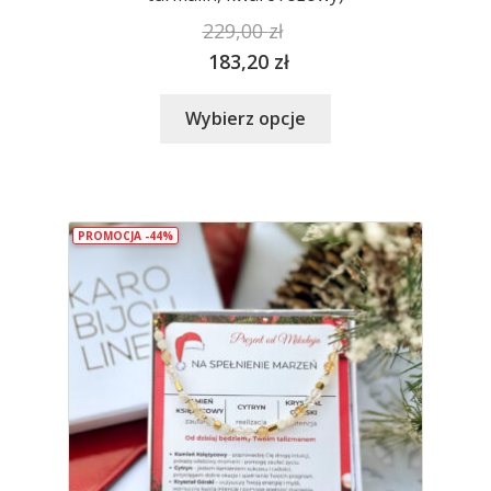
229,00
zł
183,20
zł
Ten
Wybierz opcje
produkt
ma
wiele
wariantów.
PROMOCJA -44%
Opcje
można
wybrać
na
stronie
produktu