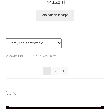
143,20
zł
Ten
Wybierz opcje
produkt
ma
wiele
wariantów.
Opcje
można
wybrać
Wyświetlanie 1–12 z 14 wyników
na
stronie
1
2
produktu
Cena