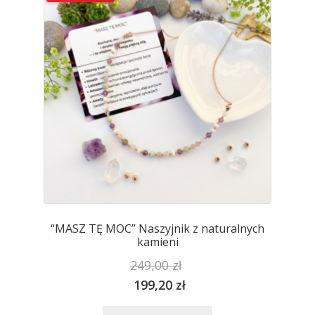
można
wybrać
na
stronie
produktu
“MASZ TĘ MOC” Naszyjnik z naturalnych
kamieni
249,00
zł
199,20
zł
Ten