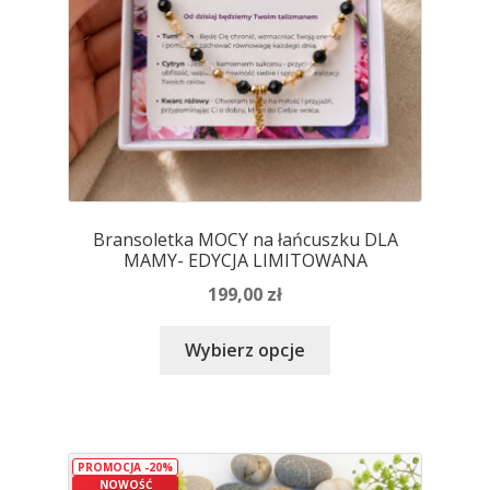
produktu
Bransoletka MOCY na łańcuszku DLA
MAMY- EDYCJA LIMITOWANA
199,00
zł
Ten
Wybierz opcje
produkt
ma
wiele
wariantów.
PROMOCJA -20%
Opcje
NOWOŚĆ