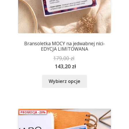
Bransoletka MOCY na jedwabnej nici-
EDYCJA LIMITOWANA
179,00
zł
143,20
zł
Ten
Wybierz opcje
produkt
ma
wiele
wariantów.
PROMOCJA -20%
Opcje
można
wybrać