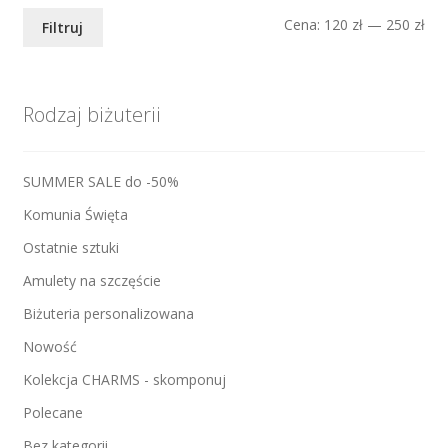
Ce
Ce
Cena:
120 zł
—
250 zł
Filtruj
min
mak
Rodzaj biżuterii
SUMMER SALE do -50%
Komunia Święta
Ostatnie sztuki
Amulety na szczęście
Biżuteria personalizowana
Nowość
Kolekcja CHARMS - skomponuj
Polecane
Bez kategorii