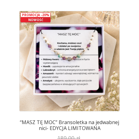
wiele
wariantów.
PROMOCJA -20%
Opcje
NOWOŚĆ
można
wybrać
na
stronie
produktu
“MASZ TĘ MOC” Bransoletka na jedwabnej
nici- EDYCJA LIMITOWANA
189,00
zł