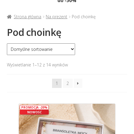
do -50%
Naszyjniki
menu
potom
Rozwiń
Bransoletki
Strona główna
Na prezent
Pod choinkę
menu
Pod choinkę
potom
Rozwiń
Na prezent
menu
potom
Wyświetlanie 1–12 z 14 wyników
1
2
PROMOCJA -20%
NOWOŚĆ