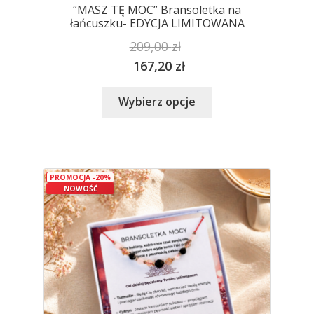
“MASZ TĘ MOC” Bransoletka na
łańcuszku- EDYCJA LIMITOWANA
209,00
zł
167,20
zł
Ten
Wybierz opcje
produkt
ma
wiele
wariantów.
PROMOCJA -20%
Opcje
NOWOŚĆ
można
wybrać
na
stronie
produktu