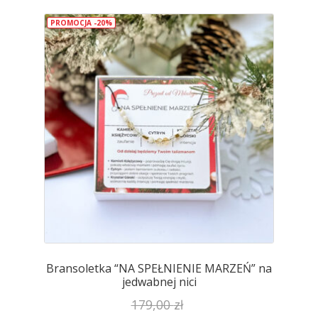
wariantów.
PROMOCJA -20%
Opcje
można
wybrać
na
stronie
produktu
Bransoletka “NA SPEŁNIENIE MARZEŃ” na
jedwabnej nici
179,00
zł