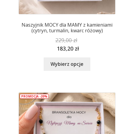
Naszyjnik MOCY dla MAMY z kamieniami
(cytryn, turmalin, kwarc różowy)
229,00
zł
183,20
zł
Ten
Wybierz opcje
produkt
ma
wiele
wariantów.
PROMOCJA -20%
Opcje
można
wybrać
na
stronie