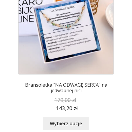
na
stronie
produktu
Bransoletka “NA ODWAGĘ SERCA” na
jedwabnej nici
179,00
zł
143,20
zł
Ten
Wybierz opcje
produkt