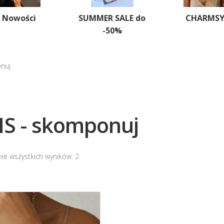
Nowości
SUMMER SALE do
CHARMS
-50%
nuj
S - skomponuj
ie wszystkich wyników: 2