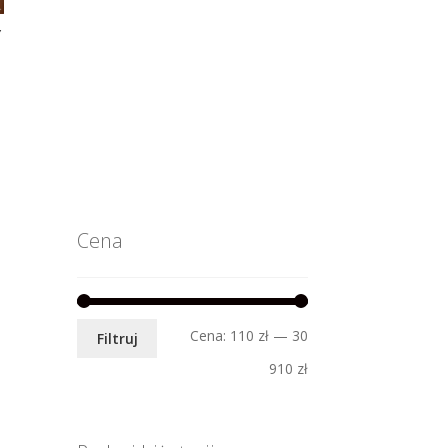
Y
Cena
Cena
Cena
Cena:
110 zł
—
30
Filtruj
min.
maks.
910 zł