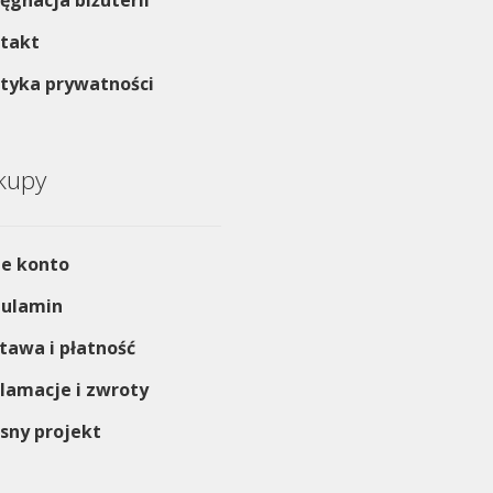
lęgnacja biżuterii
takt
ityka prywatności
kupy
e konto
ulamin
tawa i płatność
lamacje i zwroty
sny projekt