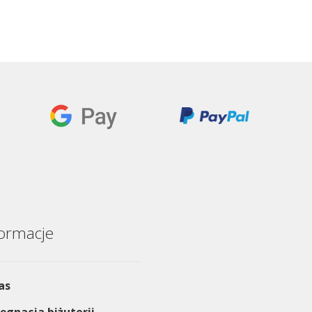
formacje
as