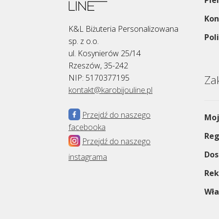
Pie
Kon
K&L Biżuteria Personalizowana
Pol
sp. z o.o.
ul. Kosynierów 25/14
Rzeszów, 35-242
NIP: 5170377195
Za
kontakt@karobijouline.pl
Przejdź do naszego
Moj
facebooka
Reg
Przejdź do naszego
Dos
instagrama
Rek
Wła