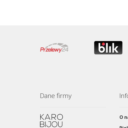
Dane firmy
In
O n