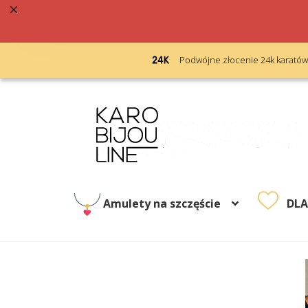
enie 24k karatów
Bezpłatny grawerunek
Przejdź
Przejdź
do
do
nawigacji
treści
Amulety na szczęście
DL