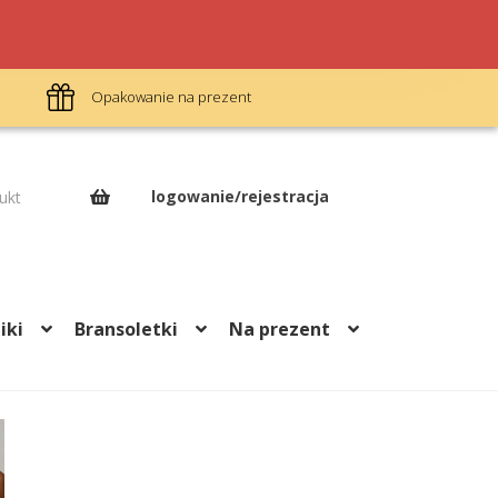
Darmowa dostawa od 299 pln
Dar
logowanie/rejestracja
ukt
iki
Bransoletki
Na prezent