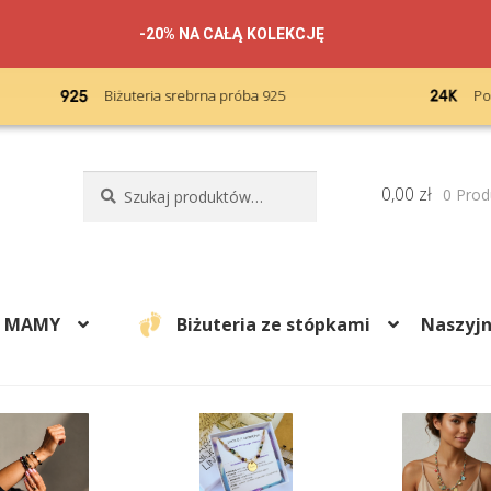
-20% NA CAŁĄ KOLEKCJĘ
Podwójne złocenie 24k karatów
Szukaj:
Szukaj
0,00
zł
0 Prod
A MAMY
Biżuteria ze stópkami
Naszyjn