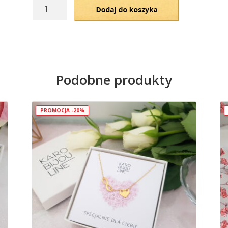
ilość
Dodaj do koszyka
Naszyjnik
–
“JASPIS"
-
BEZPIECZEŃSTWO
Podobne produkty
PROMOCJA -20%