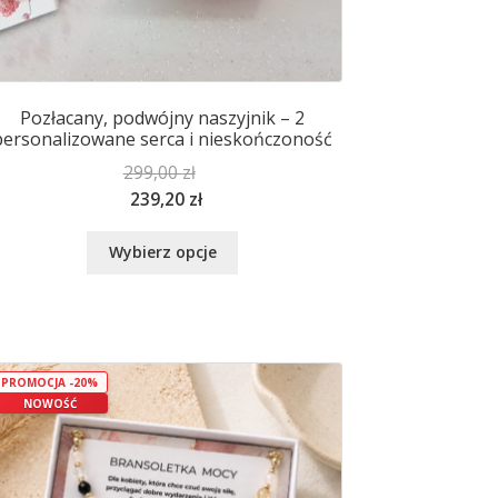
Pozłacany, podwójny naszyjnik – 2
personalizowane serca i nieskończoność
299,00
zł
239,20
zł
Ten
Wybierz opcje
produkt
ma
wiele
wariantów.
Opcje
PROMOCJA -20%
można
NOWOŚĆ
wybrać
na
stronie
produktu