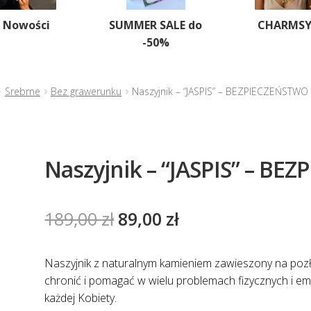
Nowości
SUMMER SALE do
CHARMS
-50%
Srebrne
Bez grawerunku
Naszyjnik – “JASPIS” – BEZPIECZEŃSTWO
Naszyjnik – “JASPIS” – B
Pierwotna
Aktualna
189,00
zł
89,00
zł
cena
cena
wynosiła:
wynosi:
Naszyjnik z naturalnym kamieniem zawieszony na poz
chronić i pomagać w wielu problemach fizycznych i emo
189,00 zł.
89,00 zł.
każdej Kobiety.