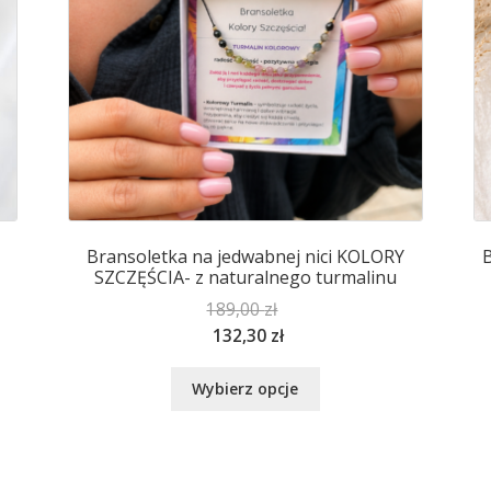
produktu
Bransoletka na jedwabnej nici KOLORY
B
SZCZĘŚCIA- z naturalnego turmalinu
189,00
zł
132,30
zł
Ten
Wybierz opcje
produkt
ma
wiele
wariantów.