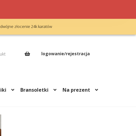
Bezpłatny grawerunek
Op
logowanie/rejestracja
ukt
iki
Bransoletki
Na prezent