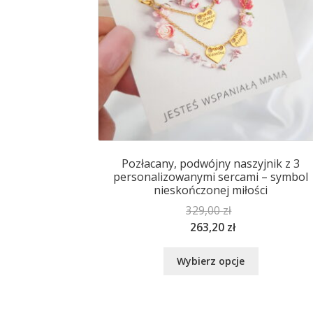
produktu
Pozłacany, podwójny naszyjnik z 3
personalizowanymi sercami – symbol
nieskończonej miłości
329,00
zł
263,20
zł
Ten
Wybierz opcje
produkt
ma
wiele