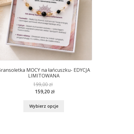
ransoletka MOCY na łańcuszku- EDYCJA
LIMITOWANA
199,00
zł
159,20
zł
Ten
Wybierz opcje
produkt
ma
wiele
wariantów.