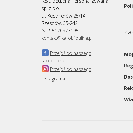
K&L Biżuteria Personalizowana
Pol
sp. z o.o.
ul. Kosynierów 25/14
Rzeszów, 35-242
NIP: 5170377195
Za
kontakt@karobijouline.pl
Przejdź do naszego
Moj
facebooka
Reg
Przejdź do naszego
Dos
instagrama
Rek
Wła