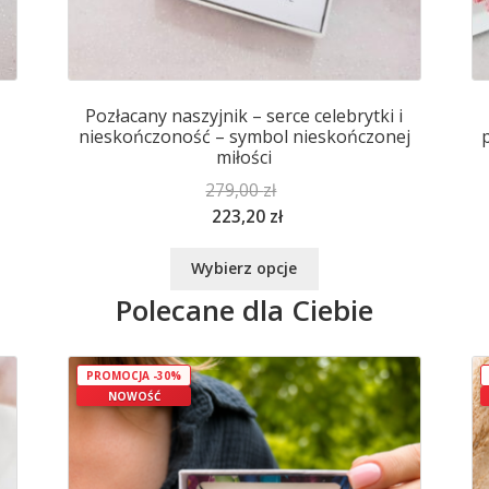
Pozłacany naszyjnik – serce celebrytki i
nieskończoność – symbol nieskończonej
miłości
279,00
zł
223,20
zł
Ten
Wybierz opcje
produkt
Polecane dla Ciebie
ma
wiele
wariantów.
Opcje
PROMOCJA -30%
NOWOŚĆ
można
wybrać
na
stronie