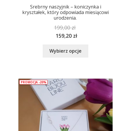
Srebrny naszyjnik – koniczynka i
kryształek, który odpowiada miesiącowi
urodzenia.
199,00
zł
159,20
zł
Ten
Wybierz opcje
produkt
ma
wiele
wariantów.
PROMOCJA -20%
Opcje
można
wybrać
na
stronie
produktu