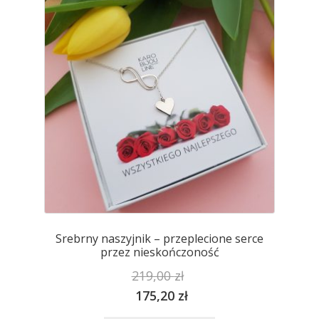
można
wybrać
na
stronie
produktu
Srebrny naszyjnik – przeplecione serce
przez nieskończoność
219,00
zł
175,20
zł