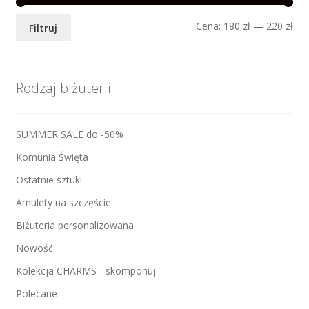
Ce
Ce
Cena:
180 zł
—
220 zł
Filtruj
min
mak
Rodzaj biżuterii
SUMMER SALE do -50%
Komunia Święta
Ostatnie sztuki
Amulety na szczęście
Biżuteria personalizowana
Nowość
Kolekcja CHARMS - skomponuj
Polecane