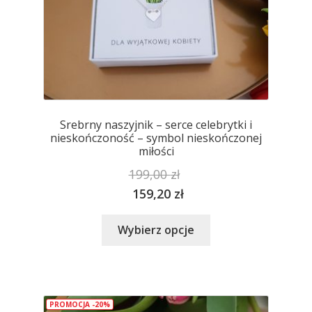
Srebrny naszyjnik – serce celebrytki i
nieskończoność – symbol nieskończonej
miłości
199,00
zł
159,20
zł
Ten
Wybierz opcje
produkt
ma
wiele
wariantów.
PROMOCJA -20%
Opcje