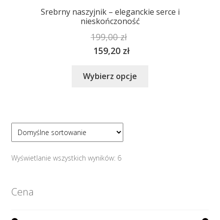
Srebrny naszyjnik – eleganckie serce i
nieskończoność
199,00
zł
159,20
zł
Ten
Wybierz opcje
produkt
ma
wiele
wariantów.
Opcje
można
wybrać
Wyświetlanie wszystkich wyników: 6
na
stronie
Cena
produktu