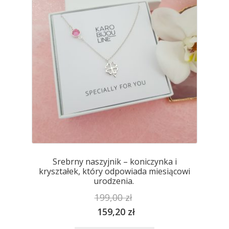
można
wybrać
na
stronie
produktu
Srebrny naszyjnik – koniczynka i
kryształek, który odpowiada miesiącowi
urodzenia.
199,00
zł
159,20
zł