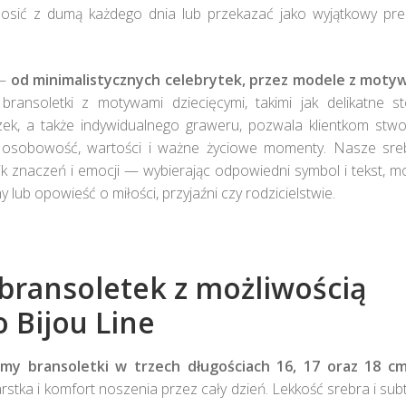
osić z dumą każdego dnia lub przekazać jako wyjątkowy pre
 —
od minimalistycznych celebrytek, przez modele z moty
bransoletki z motywami dziecięcymi, takimi jak delikatne st
zek, a także indywidualnego graweru, pozwala klientkom stwo
 ich osobowość, wartości i ważne życiowe momenty. Nasze sre
nik znaczeń i emocji — wybierając odpowiedni symbol i tekst, 
y lub opowieść o miłości, przyjaźni czy rodzicielstwie.
bransoletek z możliwością
 Bijou Line
emy bransoletki w trzech długościach 16, 17 oraz 18 c
tka i komfort noszenia przez cały dzień. Lekkość srebra i sub