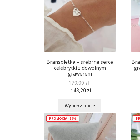
Bransoletka – srebrne serce
Bra
celebrytki z dowolnym
gr
grawerem
179,00
zł
143,20
zł
Ten
Wybierz opcje
produkt
ma
PROMOCJA -20%
PR
wiele
wariantów.
Opcje