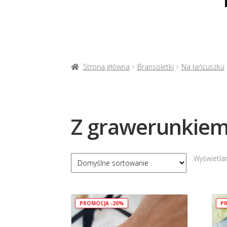
Strona główna
Bransoletki
Na łańcuszku
Z grawerunkie
Wyświetla
PROMOCJA -20%
PR