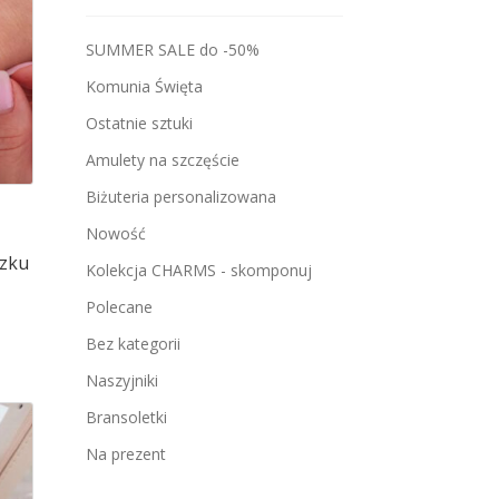
SUMMER SALE do -50%
Komunia Święta
Ostatnie sztuki
Amulety na szczęście
Biżuteria personalizowana
Nowość
szku
Kolekcja CHARMS - skomponuj
Polecane
Bez kategorii
n
Naszyjniki
odukt
a
Bransoletki
ele
Na prezent
riantów.
cje