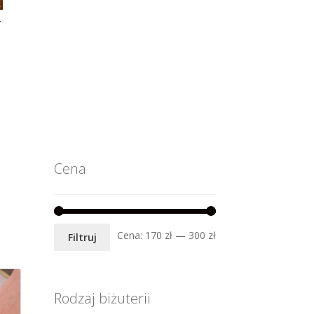
Y
Cena
Cena
Cena
Cena:
170 zł
—
300 zł
Filtruj
min.
maks.
Rodzaj biżuterii