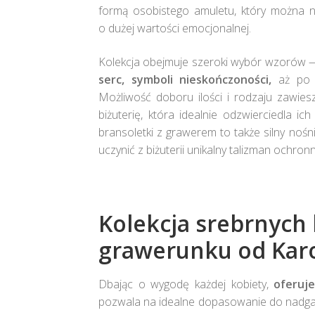
formą osobistego amuletu, który można n
o dużej wartości emocjonalnej.
Kolekcja obejmuje szeroki wybór wzorów
serc, symboli nieskończoności,
aż po 
Możliwość doboru ilości i rodzaju zawies
biżuterię, która idealnie odzwierciedla
bransoletki z grawerem to także silny noś
uczynić z biżuterii unikalny talizman ochronn
Kolekcja srebrnych 
grawerunku od Karo
Dbając o wygodę każdej kobiety,
oferuj
pozwala na idealne dopasowanie do nadgars