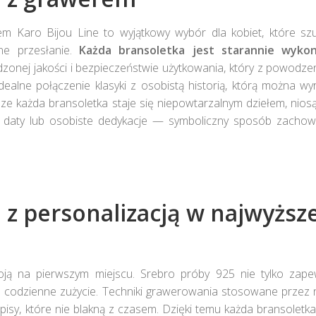
stronie
st
produktu
pr
em Karo Bijou Line to wyjątkowy wybór dla kobiet, które szu
lne przesłanie.
Każda bransoletka jest starannie wyko
zonej jakości i bezpieczeństwie użytkowania, który z powodz
dealne połączenie klasyki z osobistą historią, którą można wy
udze każda bransoletka staje się niepowtarzalnym dziełem, nio
ne daty lub osobiste dedykacje — symboliczny sposób zachow
 z personalizacją w najwyższe
oją na pierwszym miejscu. Srebro próby 925 nie tylko zape
na codzienne zużycie. Techniki grawerowania stosowane przez
isy, które nie blakną z czasem. Dzięki temu każda bransoletka