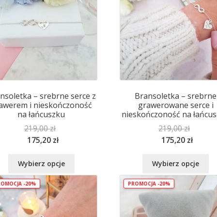
nsoletka – srebrne serce z
Bransoletka – srebrne
awerem i nieskończoność
grawerowane serce i
na łańcuszku
nieskończoność na łańcu
219,00
zł
219,00
zł
175,20
zł
175,20
zł
Ten
Te
Wybierz opcje
Wybierz opcje
produkt
pr
ma
m
OMOCJA -20%
PROMOCJA -20%
wiele
wi
wariantów.
wa
Opcje
Op