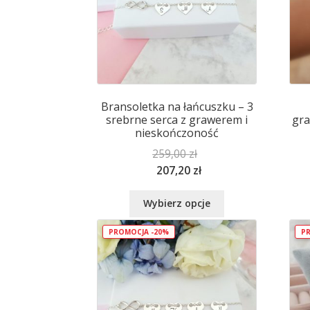
wybrać
na
stronie
produktu
Bransoletka na łańcuszku – 3
srebrne serca z grawerem i
gra
nieskończoność
259,00
zł
207,20
zł
Ten
Wybierz opcje
produkt
ma
PROMOCJA -20%
PR
wiele
wariantów.
Opcje
można
wybrać