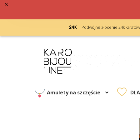
ebrna próba 925
Podwójne złocenie 24k karatów
Przejdź
Przejdź
do
do
nawigacji
treści
Amulety na szczęście
DL