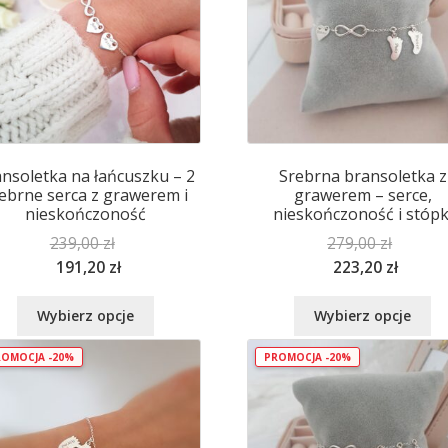
można
mo
wybrać
wy
na
na
stronie
st
produktu
pr
nsoletka na łańcuszku – 2
Srebrna bransoletka z
ebrne serca z grawerem i
grawerem – serce,
nieskończoność
nieskończoność i stópk
239,00
zł
279,00
zł
191,20
zł
223,20
zł
Ten
Te
Wybierz opcje
Wybierz opcje
produkt
pr
ma
m
OMOCJA -20%
PROMOCJA -20%
wiele
wi
wariantów.
wa
Opcje
Op
można
mo