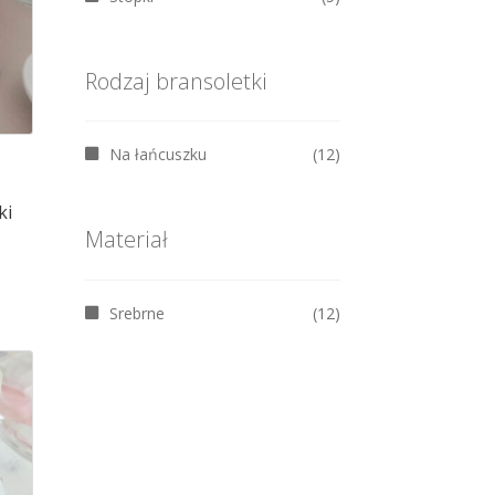
brać
ronie
Rodzaj bransoletki
oduktu
Na łańcuszku
(12)
ki
Materiał
Srebrne
(12)
n
odukt
a
ele
riantów.
cje
żna
brać