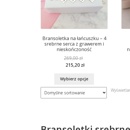
na
stronie
produktu
Bransoletka na łańcuszku – 4
srebrne serca z grawerem i
nieskończoność
n
269,00
zł
215,20
zł
Ten
Wybierz opcje
produkt
ma
Wyświetla
wiele
wariantów.
Opcje
można
wybrać
Bransoletki srebrn
na