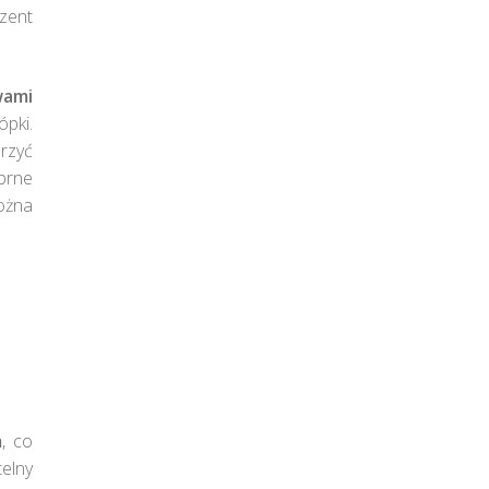
zent
wami
ópki.
rzyć
brne
można
m
, co
telny