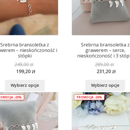
wybrać
wy
na
na
stronie
st
produktu
pr
Srebrna bransoletka z
Srebrna bransoletka z
werem – nieskończoność i
grawerem – serce,
stópki
nieskończoność i 3 stóp
249,00
zł
289,00
zł
199,20
zł
231,20
zł
Ten
Te
Wybierz opcje
Wybierz opcje
produkt
pr
ma
m
OMOCJA -20%
PROMOCJA -20%
wiele
wi
wariantów.
wa
Opcje
Op
można
mo
wybrać
wy