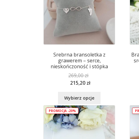
można
wybrać
na
stronie
produktu
Srebrna bransoletka z
Bra
grawerem – serce,
sr
nieskończoność i stópka
269,00
zł
215,20
zł
Ten
Wybierz opcje
produkt
ma
PROMOCJA -20%
PR
wiele
wariantów.
Opcje
można