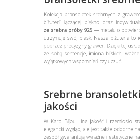
stronie
produktu
Kolekcja bransoletek srebrnych z grawer
biżuterii łączącej piękno oraz indywidua
ze srebra próby 925
— metalu o potwierd
utrzymuje swój blask. Nasza biżuteria to i
poprzez precyzyjny grawer. Dzięki tej usł
ze sobą sentencje, imiona bliskich, waż
wyjątkowych wspomnień czy uczuć.
Srebrne bransoletki
jakości
W Karo Bijou Line jakość i rzemiosło st
elegancki wygląd, ale jest także odporne 
zespół gwarantują wyraźne i estetyczne nap