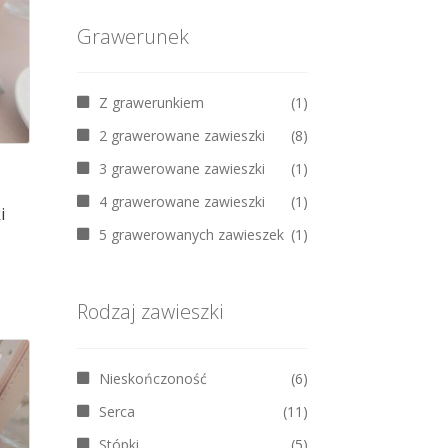
żna
Grawerunek
brać
ronie
oduktu
Z grawerunkiem
(1)
2 grawerowane zawieszki
(8)
3 grawerowane zawieszki
(1)
4 grawerowane zawieszki
(1)
i
5 grawerowanych zawieszek
(1)
n
Rodzaj zawieszki
odukt
a
ele
Nieskończoność
(6)
riantów.
Serca
(11)
cje
żna
Stópki
(5)