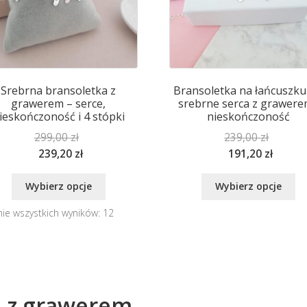
na
na
stronie
st
produktu
pr
Srebrna bransoletka z
Bransoletka na łańcuszku
grawerem – serce,
srebrne serca z grawere
ieskończoność i 4 stópki
nieskończoność
299,00
zł
239,00
zł
239,20
zł
191,20
zł
Ten
Te
Wybierz opcje
Wybierz opcje
produkt
pr
ma
m
nie wszystkich wyników: 12
wiele
wi
wariantów.
wa
Opcje
Op
można
mo
wybrać
wy
e z grawerem
na
na