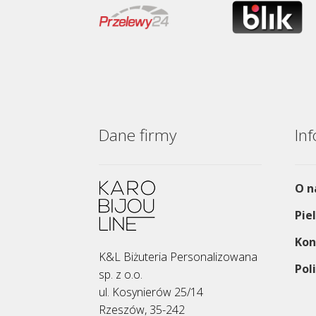
na
stronie
produktu
Dane firmy
In
O n
Pie
Kon
K&L Biżuteria Personalizowana
Pol
sp. z o.o.
ul. Kosynierów 25/14
Rzeszów, 35-242