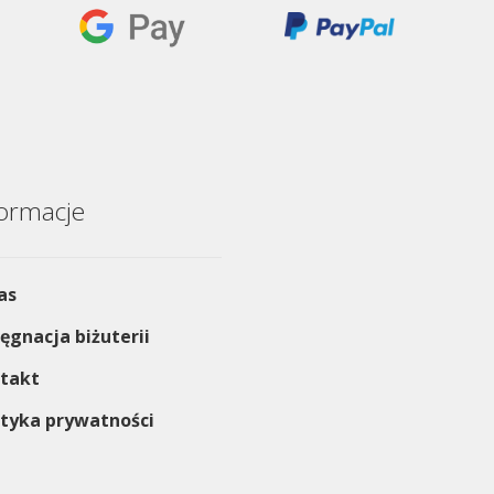
stronie
produktu
formacje
as
lęgnacja biżuterii
takt
ityka prywatności