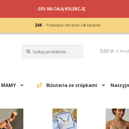
-20% NA CAŁĄ KOLEKCJĘ
Podwójne złocenie 24k karatów
Szukaj:
Szukaj
0,00
zł
0 Prod
A MAMY
Biżuteria ze stópkami
Naszyjn