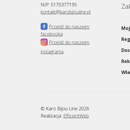
NIP: 5170377195
Za
kontakt@karobijouline.pl
Przejdź do naszego
Moj
facebooka
Reg
Przejdź do naszego
Dos
instagrama
Rek
Wła
© Karo Bijou Line 2026
Realizacja:
EfficientWeb
.