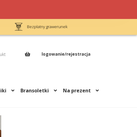
Bezpłatny grawerunek
Op
logowanie/rejestracja
ukt
iki
Bransoletki
Na prezent