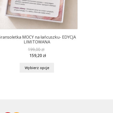
ransoletka MOCY na łańcuszku- EDYCJA
LIMITOWANA
199,00
zł
159,20
zł
Ten
Wybierz opcje
produkt
ma
wiele
wariantów.
Opcje
można
wybrać
na