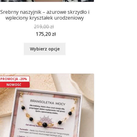
Srebrny naszyjnik – ażurowe skrzydło i
wpleciony kryształek urodzeniowy
219,00
zł
175,20
zł
Ten
Wybierz opcje
produkt
ma
wiele
wariantów.
Opcje
PROMOCJA -20%
NOWOŚĆ
można
wybrać
na
stronie
produktu