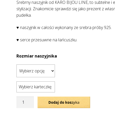
Srebrny naszyjnik od KARO BIJOU LINE, to subtelne i 
stylizacji. Znakomicie sprawdzi się jako prezent z w
pudełka.
♥ naszyjnik w całości wykonany ze srebra próby 925.
♥ serce przesuwne na łańcuszku.
Rozmiar naszyjnika
Wybierz karteczkę
ilość
Dodaj do koszyka
Srebrny
naszyjnik