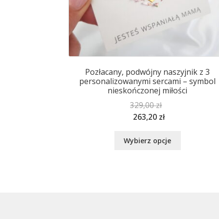
Pozłacany, podwójny naszyjnik z 3
personalizowanymi sercami – symbol
nieskończonej miłości
329,00
zł
263,20
zł
Ten
Wybierz opcje
produkt
ma
wiele
wariantów.
Opcje
można
wybrać