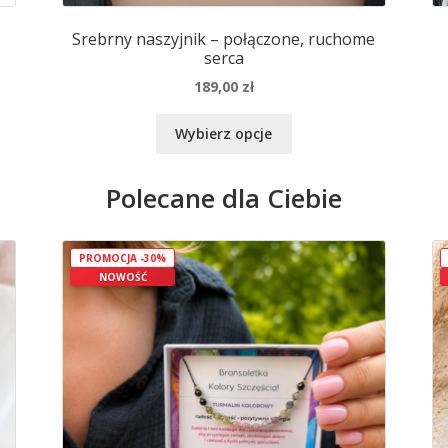
Srebrny naszyjnik – połączone, ruchome
serca
189,00
zł
Ten
Wybierz opcje
produkt
ma
Polecane dla Ciebie
wiele
wariantów.
Opcje
można
PROMOCJA -30%
wybrać
NOWOŚĆ
na
stronie
produktu