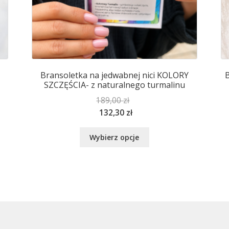
Bransoletka na jedwabnej nici KOLORY
B
SZCZĘŚCIA- z naturalnego turmalinu
189,00
zł
132,30
zł
Ten
Wybierz opcje
produkt
ma
wiele
wariantów.
Opcje
można
wybrać
na