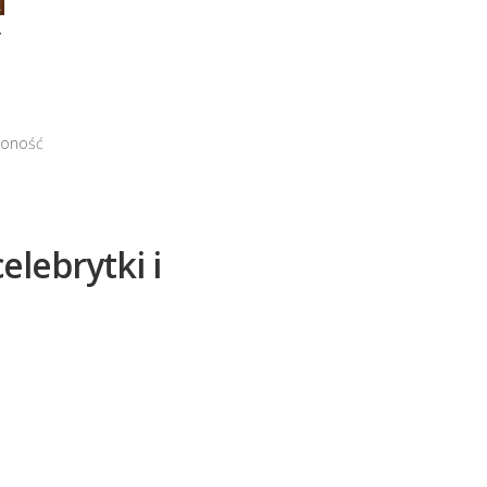
Y
czoność
elebrytki i