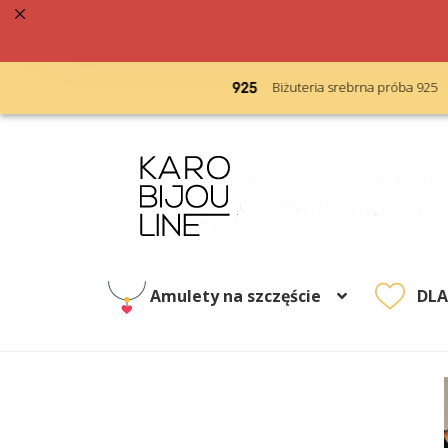
acja 48h
Biżuteria srebrna próba 925
Przejdź
Przejdź
do
do
nawigacji
treści
Amulety na szczęście
DL