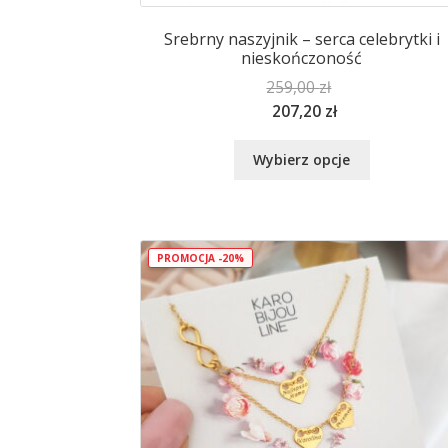
Srebrny naszyjnik – serca celebrytki i
nieskończoność
259,00
zł
207,20
zł
Ten
Wybierz opcje
produkt
ma
wiele
wariantów.
Opcje
PROMOCJA -20%
można
wybrać
na
stronie
produktu