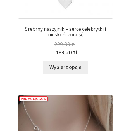
Srebrny naszyjnik – serce celebrytki i
nieskończoność
229,00
zł
183,20
zł
Ten
Wybierz opcje
produkt
ma
wiele
wariantów.
PROMOCJA -20%
Opcje
można
wybrać
na
stronie