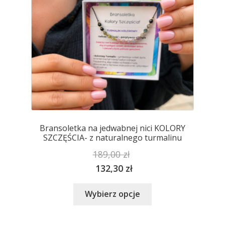
stronie
produktu
Bransoletka na jedwabnej nici KOLORY
SZCZĘŚCIA- z naturalnego turmalinu
189,00
zł
132,30
zł
Ten
Wybierz opcje
produkt
ma