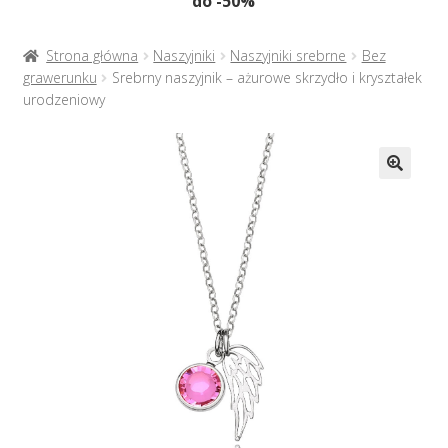
do -50%
Naszyjniki
menu
potom
Rozwiń
Bransoletki
Strona główna
Naszyjniki
Naszyjniki srebrne
Bez
menu
grawerunku
Srebrny naszyjnik – ażurowe skrzydło i kryształek
potom
urodzeniowy
Rozwiń
Na prezent
menu
potom