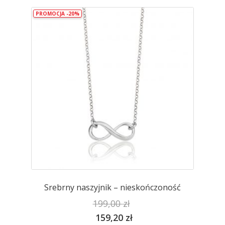
wariantów.
PROMOCJA -20%
Opcje
można
wybrać
na
stronie
produktu
Srebrny naszyjnik – nieskończoność
199,00
zł
159,20
zł