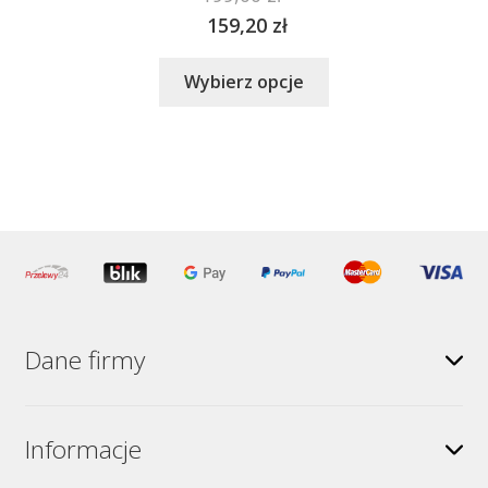
159,20
zł
Ten
Wybierz opcje
produkt
ma
wiele
wariantów.
Opcje
można
wybrać
na
stronie
produktu
Dane firmy
Informacje