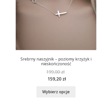
produktu
Srebrny naszyjnik – poziomy krzyżyk i
nieskończoność
199,00
zł
159,20
zł
Ten
Wybierz opcje
produkt
ma
wiele