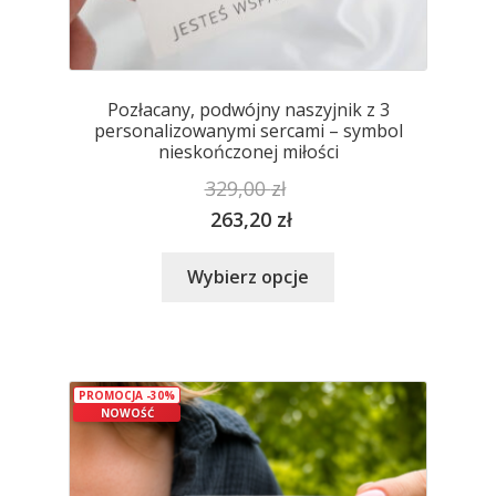
Pozłacany, podwójny naszyjnik z 3
personalizowanymi sercami – symbol
nieskończonej miłości
329,00
zł
263,20
zł
Ten
Wybierz opcje
produkt
ma
wiele
wariantów.
PROMOCJA -30%
Opcje
NOWOŚĆ
można
wybrać
na