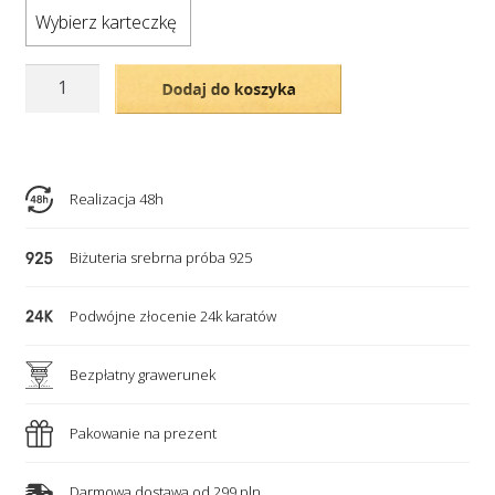
Wybierz karteczkę
ilość
Dodaj do koszyka
Srebrny
naszyjnik
-
ażurowe
Realizacja 48h
skrzydło
i
Biżuteria srebrna próba 925
kryształek
urodzeniowy
Podwójne złocenie 24k karatów
Bezpłatny grawerunek
Pakowanie na prezent
Darmowa dostawa od 299 pln