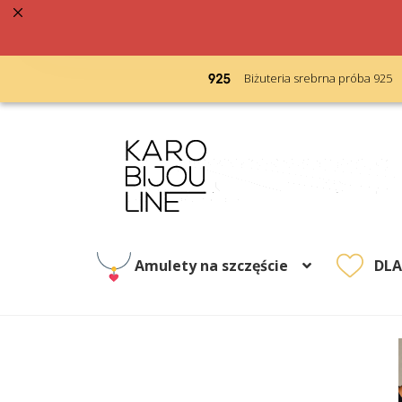
acja 48h
Biżuteria srebrna próba 925
Przejdź
Przejdź
do
do
nawigacji
treści
Amulety na szczęście
DL