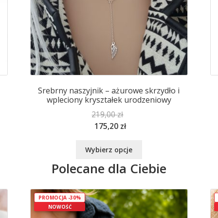
Srebrny naszyjnik – ażurowe skrzydło i
wpleciony kryształek urodzeniowy
219,00
zł
175,20
zł
Ten
Wybierz opcje
produkt
Polecane dla Ciebie
ma
wiele
wariantów.
Opcje
PROMOCJA -30%
NOWOŚĆ
można