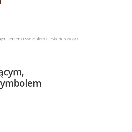
Y
anym sercem i symbolem nieskończoności
zącym,
 symbolem