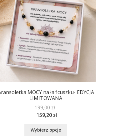
na
stronie
produktu
ransoletka MOCY na łańcuszku- EDYCJA
LIMITOWANA
199,00
zł
159,20
zł
Ten
Wybierz opcje
produkt