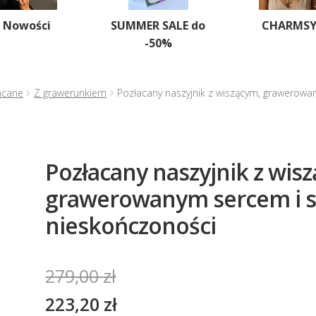
Nowości
SUMMER SALE do
CHARMS
-50%
acane
Z grawerunkiem
Pozłacany naszyjnik z wiszącym, grawerow
Pozłacany naszyjnik z wis
grawerowanym sercem i
nieskończoności
279,00
zł
223,20
zł