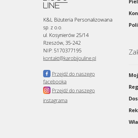
Pie
Kon
K&L Biżuteria Personalizowana
Pol
sp. z o.o.
ul. Kosynierów 25/14
Rzeszów, 35-242
NIP: 5170377195
Za
kontakt@karobijouline.pl
Przejdź do naszego
Moj
facebooka
Reg
Przejdź do naszego
Dos
instagrama
Rek
Wła