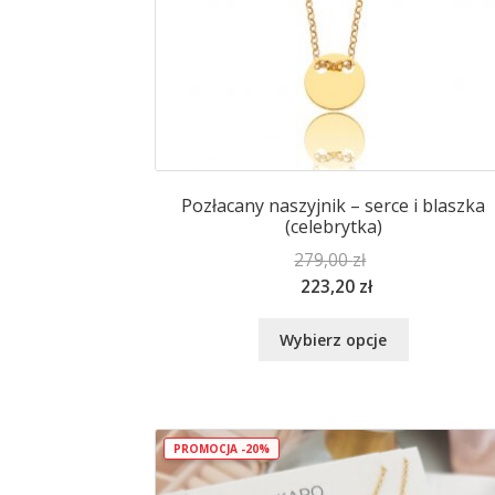
Pozłacany naszyjnik – serce i blaszka
(celebrytka)
279,00
zł
223,20
zł
Ten
Wybierz opcje
produkt
ma
wiele
wariantów.
Opcje
PROMOCJA -20%
można