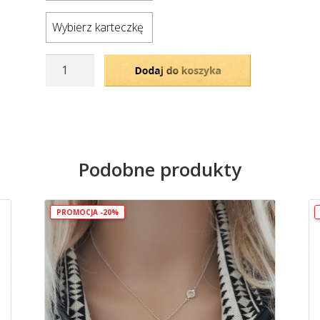
Wybierz karteczkę
ilość
Dodaj do koszyka
Pozłacany
naszyjnik
z
wiszącym,
grawerowanym
Podobne produkty
sercem
i
symbolem
PROMOCJA -20%
nieskończoności