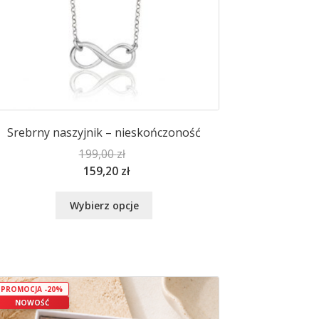
Srebrny naszyjnik – nieskończoność
199,00
zł
159,20
zł
Ten
Wybierz opcje
produkt
ma
wiele
wariantów.
Opcje
PROMOCJA -20%
można
NOWOŚĆ
wybrać