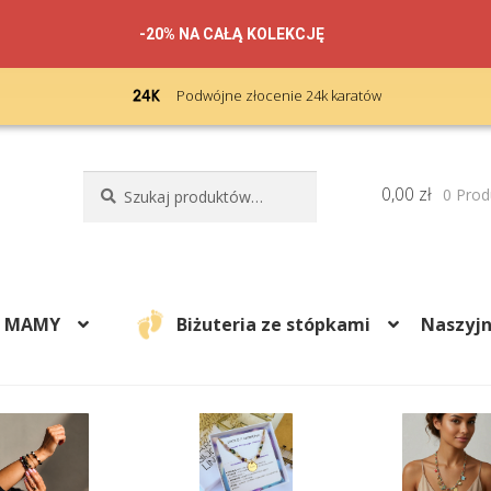
-20% NA CAŁĄ KOLEKCJĘ
Podwójne złocenie 24k karatów
Szukaj:
Szukaj
0,00
zł
0 Prod
A MAMY
Biżuteria ze stópkami
Naszyjn