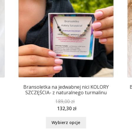
wybrać
na
stronie
produktu
Bransoletka na jedwabnej nici KOLORY
B
SZCZĘŚCIA- z naturalnego turmalinu
189,00
zł
132,30
zł
Ten
Wybierz opcje
produkt