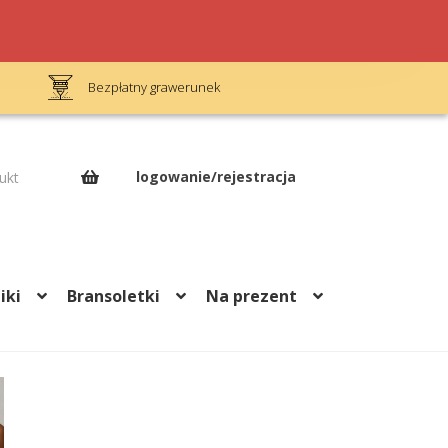
Bezpłatny grawerunek
Op
logowanie/rejestracja
ukt
iki
Bransoletki
Na prezent