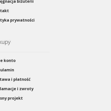
lęgnacja biżuterii
takt
ityka prywatności
kupy
e konto
ulamin
tawa i płatność
lamacje i zwroty
sny projekt