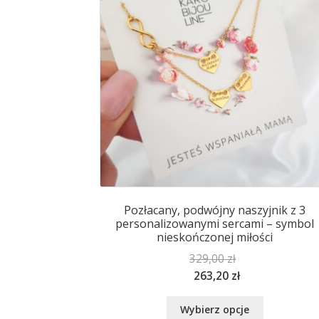
wybrać
na
stronie
produktu
Pozłacany, podwójny naszyjnik z 3
personalizowanymi sercami – symbol
nieskończonej miłości
329,00
zł
263,20
zł
Ten
Wybierz opcje
produkt