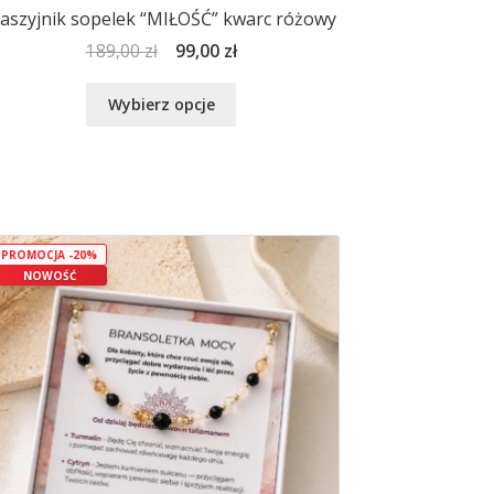
aszyjnik sopelek “MIŁOŚĆ” kwarc różowy
Pierwotna
Aktualna
189,00
zł
99,00
zł
cena
cena
Ten
wynosiła:
wynosi:
Wybierz opcje
produkt
189,00 zł.
99,00 zł.
ma
wiele
wariantów.
Opcje
można
PROMOCJA -20%
wybrać
NOWOŚĆ
na
stronie
produktu