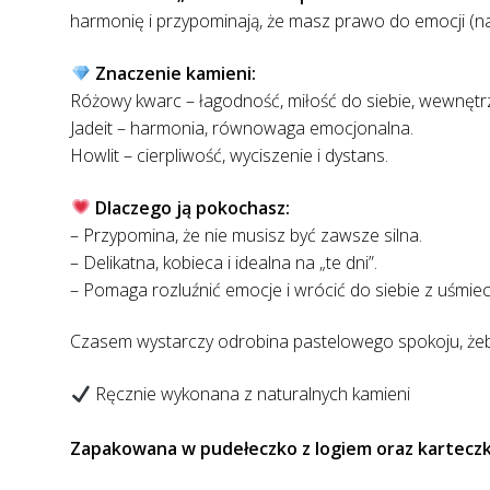
169,00 zł.
119,00 zł.
harmonię i przypominają, że masz prawo do emocji (n
Znaczenie kamieni:
Różowy kwarc – łagodność, miłość do siebie, wewnętr
Jadeit – harmonia, równowaga emocjonalna.
Howlit – cierpliwość, wyciszenie i dystans.
Dlaczego ją pokochasz:
– Przypomina, że nie musisz być zawsze silna.
– Delikatna, kobieca i idealna na „te dni”.
– Pomaga rozluźnić emocje i wrócić do siebie z uśmie
Czasem wystarczy odrobina pastelowego spokoju, żeby
Ręcznie wykonana z naturalnych kamieni
Zapakowana w pudełeczko z logiem oraz karteczką