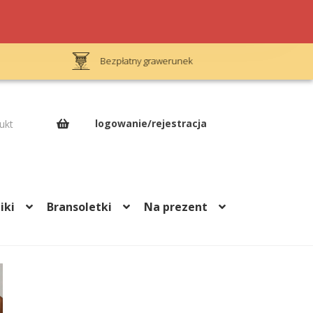
Bezpłatny grawerunek
Op
logowanie/rejestracja
ukt
iki
Bransoletki
Na prezent