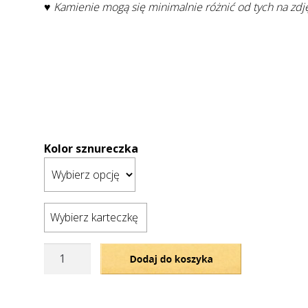
♥ Kamienie mogą się minimalnie różnić od tych na zdj
Kolor sznureczka
Wybierz karteczkę
ilość
Dodaj do koszyka
Bransoletka
na
sznurku