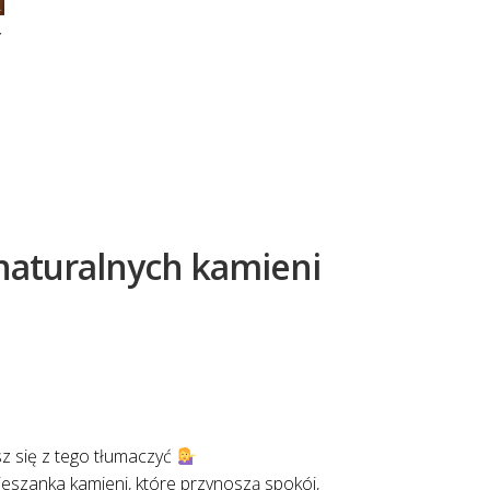
Y
 naturalnych kamieni
z się z tego tłumaczyć
ieszanka kamieni, które przynoszą spokój,