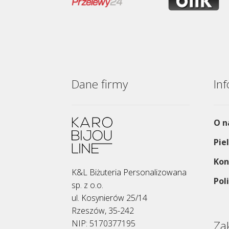
stronie
produktu
Dane firmy
In
O n
Pie
Kon
K&L Biżuteria Personalizowana
Pol
sp. z o.o.
ul. Kosynierów 25/14
Rzeszów, 35-242
NIP: 5170377195
Za