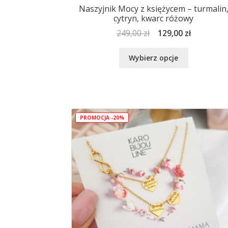
Naszyjnik Mocy z księżycem – turmalin
cytryn, kwarc różowy
Pierwotna
Aktualna
249,00
zł
129,00
zł
cena
cena
Ten
wynosiła:
wynosi:
Wybierz opcje
produkt
249,00 zł.
129,00 zł.
ma
wiele
wariantów.
Opcje
PROMOCJA -20%
można
wybrać
na
stronie
produktu