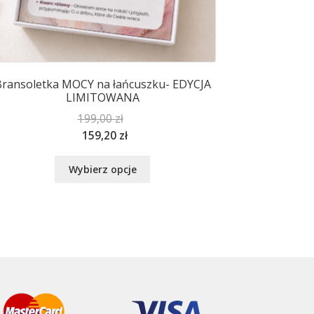
ransoletka MOCY na łańcuszku- EDYCJA
LIMITOWANA
199,00
zł
159,20
zł
Ten
Wybierz opcje
produkt
ma
wiele
wariantów.
Opcje
można
wybrać
na
stronie