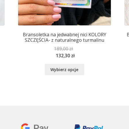
Bransoletka na jedwabnej nici KOLORY
B
SZCZĘŚCIA- z naturalnego turmalinu
189,00
zł
132,30
zł
Ten
Wybierz opcje
produkt
ma
wiele
wariantów.
Opcje
można
wybrać
na
stronie