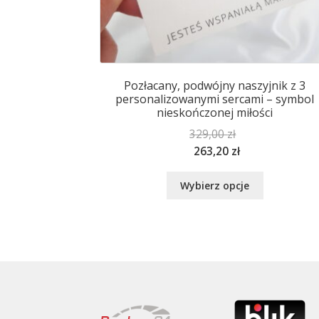
Pozłacany, podwójny naszyjnik z 3
personalizowanymi sercami – symbol
nieskończonej miłości
329,00
zł
263,20
zł
Ten
Wybierz opcje
produkt
ma
wiele
wariantów.
Opcje
można
wybrać
na