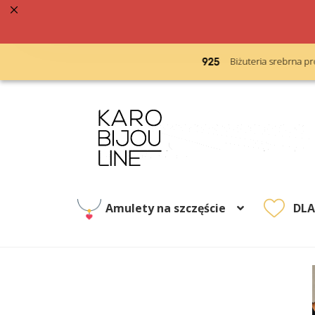
acja 48h
Biżuteria srebrna próba 925
Przejdź
Przejdź
do
do
nawigacji
treści
Amulety na szczęście
DL