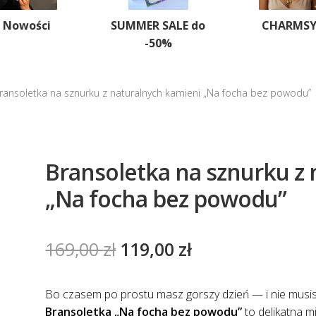
Nowości
SUMMER SALE do
CHARMS
-50%
ransoletka na sznurku z naturalnych kamieni „Na focha bez powodu”
Bransoletka na sznurku z
„Na focha bez powodu”
Pierwotna
Aktualna
169,00
zł
119,00
zł
cena
cena
wynosiła:
wynosi:
Bo czasem po prostu masz gorszy dzień — i nie musis
Bransoletka „Na focha bez powodu”
to delikatna m