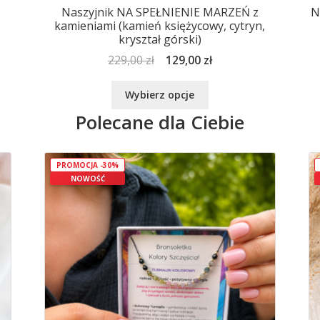
,
Naszyjnik NA SPEŁNIENIE MARZEŃ z
N
kamieniami (kamień księżycowy, cytryn,
kryształ górski)
Pierwotna
Aktualna
229,00
zł
129,00
zł
cena
cena
Ten
wynosiła:
wynosi:
Wybierz opcje
produkt
229,00 zł.
129,00 zł.
Polecane dla Ciebie
ma
wiele
wariantów.
Opcje
PROMOCJA -30%
NOWOŚĆ
można
wybrać
na
stronie
produktu