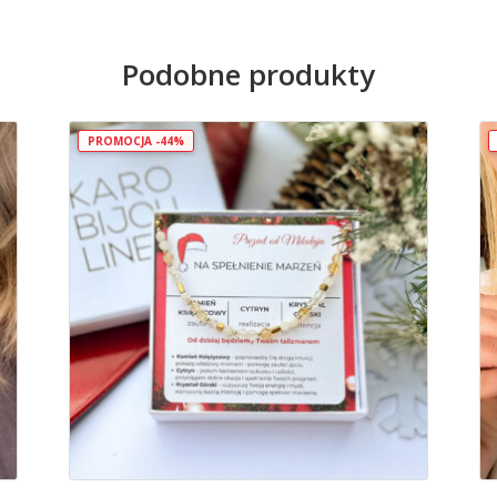
z
naturalnych
Podobne produkty
kamieni
„Na
focha
PROMOCJA -44%
bez
powodu"