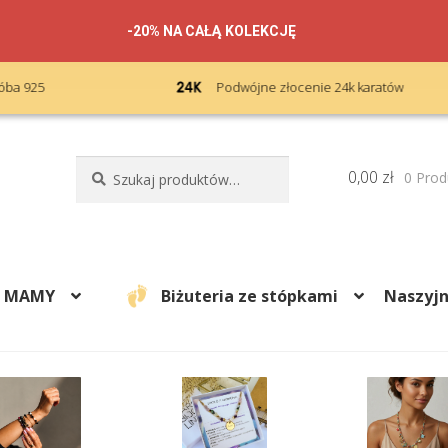
-20% NA CAŁĄ KOLEKCJĘ
Podwójne złocenie 24k karatów
Szukaj:
Szukaj
0,00
zł
0 Prod
A MAMY
Biżuteria ze stópkami
Naszyjn