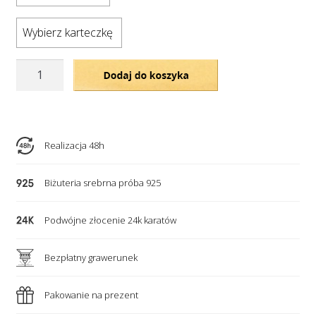
Wybierz karteczkę
ilość
Dodaj do koszyka
Bransoletka
-
srebrne
serce
Realizacja 48h
z
grawerem
Biżuteria srebrna próba 925
i
nieskończoność
Podwójne złocenie 24k karatów
na
łańcuszku
Bezpłatny grawerunek
Pakowanie na prezent