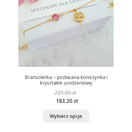
stronie
produktu
Bransoletka – pozłacana koniczynka i
kryształek urodzeniowy
229,00
zł
183,20
zł
Ten
Wybierz opcje
produkt
ma