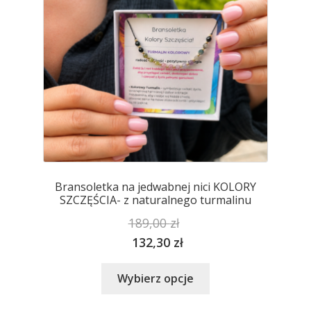
na
stronie
produktu
Bransoletka na jedwabnej nici KOLORY
SZCZĘŚCIA- z naturalnego turmalinu
189,00
zł
132,30
zł
Ten
Wybierz opcje
produkt
ma