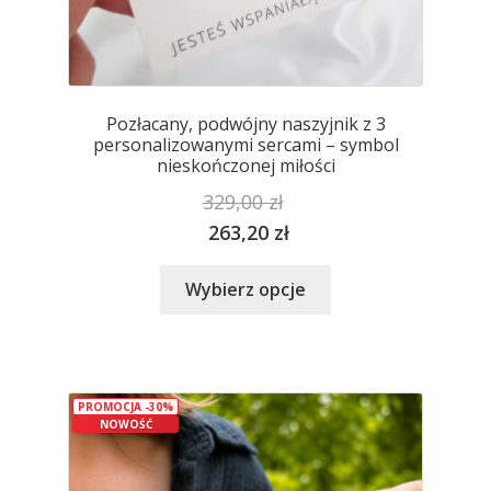
Pozłacany, podwójny naszyjnik z 3
personalizowanymi sercami – symbol
nieskończonej miłości
329,00
zł
263,20
zł
Ten
Wybierz opcje
produkt
ma
wiele
wariantów.
PROMOCJA -30%
Opcje
NOWOŚĆ
można
wybrać