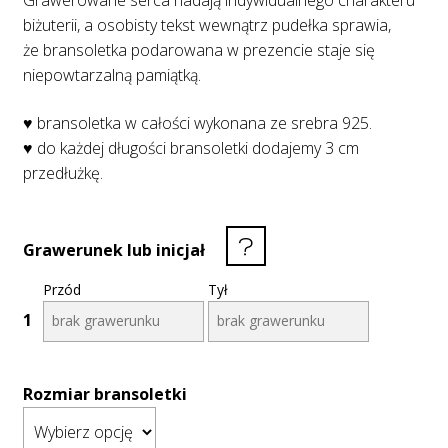
Grawerowane serca nadają indywidualnego charakteru
biżuterii, a osobisty tekst wewnątrz pudełka sprawia,
że bransoletka podarowana w prezencie staje się
niepowtarzalną pamiątką.
♥ bransoletka w całości wykonana ze srebra 925.
♥ do każdej długości bransoletki dodajemy 3 cm
przedłużkę.
Grawerunek lub inicjał
Przód
Tył
1
Rozmiar bransoletki