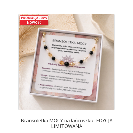
wiele
wariantów.
PROMOCJA -20%
Opcje
NOWOŚĆ
można
wybrać
na
stronie
produktu
Bransoletka MOCY na łańcuszku- EDYCJA
LIMITOWANA