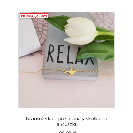
wiele
wariantów.
PROMOCJA -20%
Opcje
można
wybrać
na
stronie
produktu
Bransoletka – pozłacana jaskółka na
łańcuszku