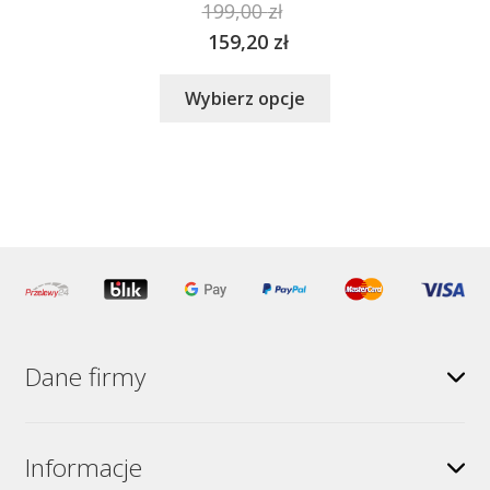
199,00
zł
159,20
zł
Ten
Wybierz opcje
produkt
ma
wiele
wariantów.
Opcje
można
wybrać
na
stronie
produktu
Dane firmy
Informacje