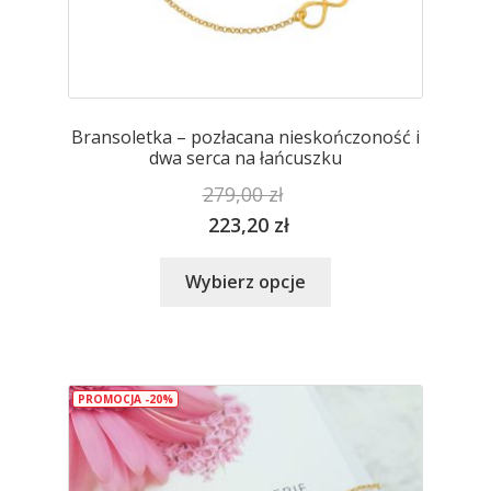
Bransoletka – pozłacana nieskończoność i
dwa serca na łańcuszku
279,00
zł
223,20
zł
Ten
Wybierz opcje
produkt
ma
wiele
wariantów.
PROMOCJA -20%
Opcje
można
wybrać
na