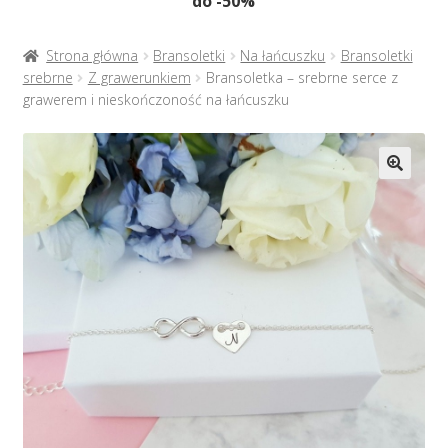
do -50%
Naszyjniki
menu
potom
Rozwiń
Bransoletki
Strona główna
Bransoletki
Na łańcuszku
Bransoletki
menu
srebrne
Z grawerunkiem
Bransoletka – srebrne serce z
potom
grawerem i nieskończoność na łańcuszku
Rozwiń
Na prezent
menu
potom