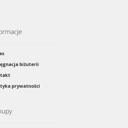
formacje
as
lęgnacja biżuterii
takt
ityka prywatności
kupy