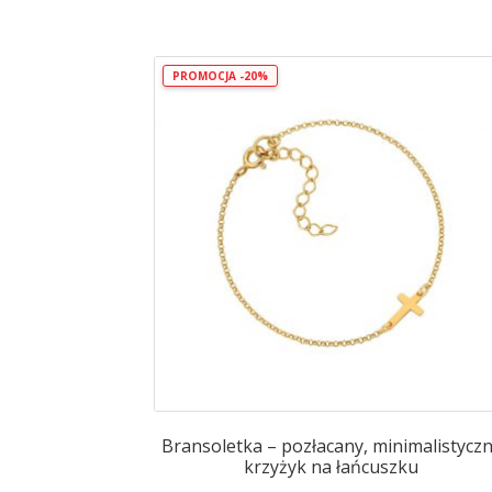
PROMOCJA -20%
Bransoletka – pozłacany, minimalistycz
krzyżyk na łańcuszku