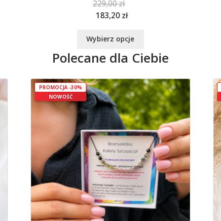
229,00
zł
183,20
zł
Ten
Wybierz opcje
produkt
Polecane dla Ciebie
ma
wiele
wariantów.
Opcje
PROMOCJA -30%
NOWOŚĆ
można
wybrać
na
stronie
produktu