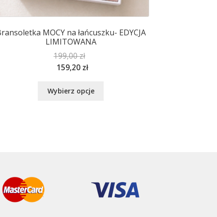
ransoletka MOCY na łańcuszku- EDYCJA
LIMITOWANA
199,00
zł
159,20
zł
Ten
Wybierz opcje
produkt
ma
wiele
wariantów.
Opcje
można
wybrać
na
stronie
produktu