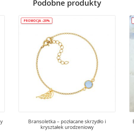
Podobne produkty
łańcuszku
PROMOCJA -20%
ny
Bransoletka – pozłacane skrzydło i
kryształek urodzeniowy