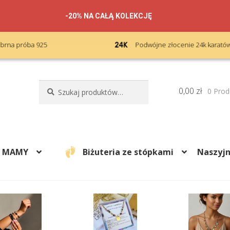
-20% NA CAŁĄ KOLEKCJĘ
Podwójne złocenie 24k karatów
Szukaj:
Szukaj
0,00
zł
0 Prod
A MAMY
Biżuteria ze stópkami
Naszyjn