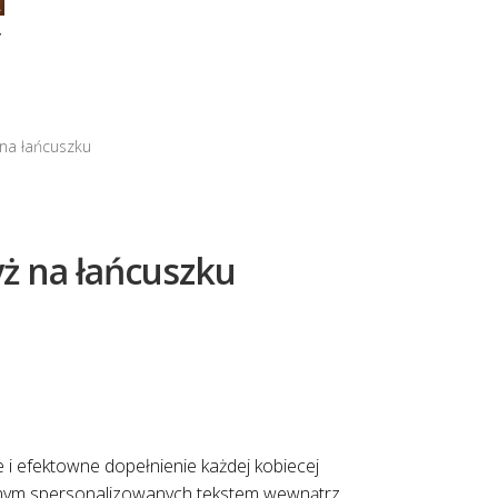
Y
 na łańcuszku
yż na łańcuszku
i efektowne dopełnienie każdej kobiecej
łasnym spersonalizowanych tekstem wewnątrz