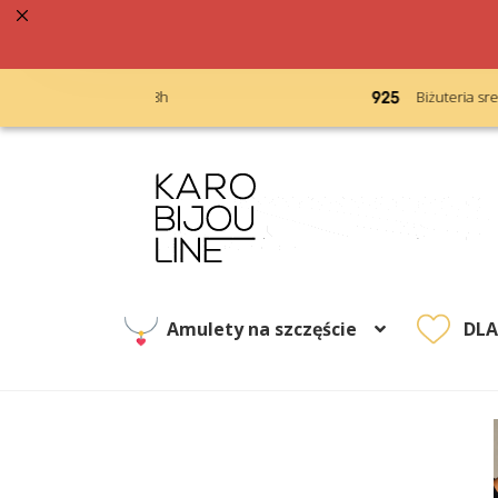
acja 48h
Biżuteria srebrna próba 925
Przejdź
Przejdź
do
do
nawigacji
treści
Amulety na szczęście
DL