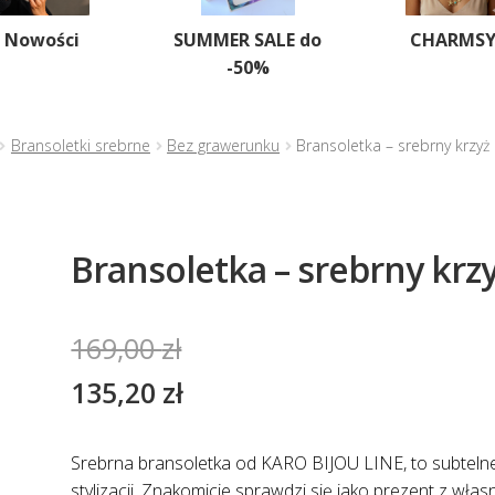
Nowości
SUMMER SALE do
CHARMS
-50%
Bransoletki srebrne
Bez grawerunku
Bransoletka – srebrny krzyż
Bransoletka – srebrny krz
169,00
zł
135,20
zł
Srebrna bransoletka od KARO BIJOU LINE, to subtelne 
stylizacji. Znakomicie sprawdzi się jako prezent z w