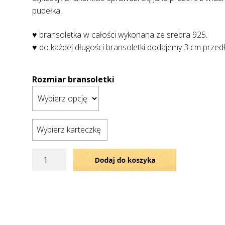
pudełka.
♥ bransoletka w całości wykonana ze srebra 925.
♥ do każdej długości bransoletki dodajemy 3 cm przed
Rozmiar bransoletki
Wybierz karteczkę
ilość
Dodaj do koszyka
Bransoletka
-
srebrny
krzyż
na