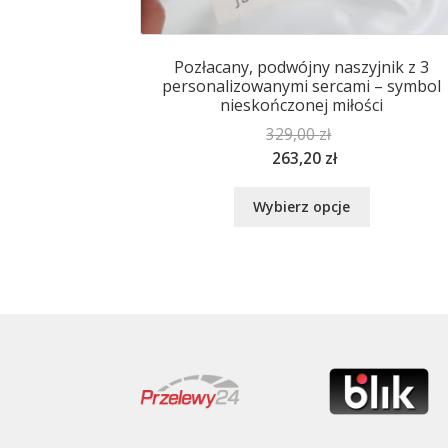
Pozłacany, podwójny naszyjnik z 3
personalizowanymi sercami – symbol
nieskończonej miłości
329,00
zł
263,20
zł
Ten
Wybierz opcje
produkt
ma
wiele
wariantów.
Opcje
można
wybrać
na
stronie
produktu