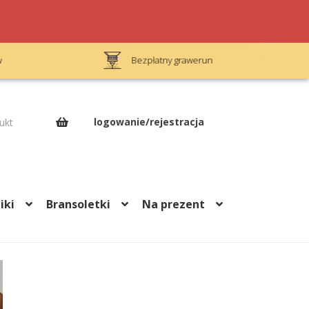
Bezpłatny grawerunek
Op
logowanie/rejestracja
ukt
iki
Bransoletki
Na prezent