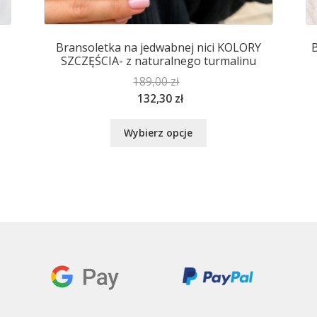
Bransoletka na jedwabnej nici KOLORY
B
SZCZĘŚCIA- z naturalnego turmalinu
189,00
zł
132,30
zł
Ten
Wybierz opcje
produkt
ma
wiele
wariantów.
Opcje
można
wybrać
na
stronie
produktu