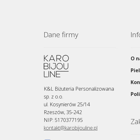
Dane firmy
In
O n
Pie
Kon
K&L Biżuteria Personalizowana
Pol
sp. z o.o.
ul. Kosynierów 25/14
Rzeszów, 35-242
NIP: 5170377195
Za
kontakt@karobijouline.pl