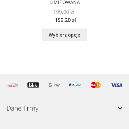
LIMITOWANA
199,00
zł
159,20
zł
Ten
Wybierz opcje
produkt
ma
wiele
wariantów.
Opcje
można
wybrać
na
stronie
produktu
Dane firmy