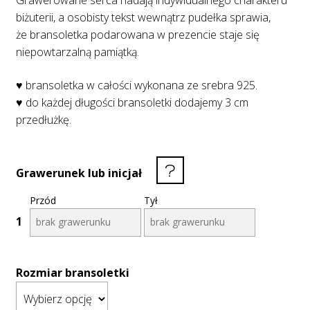
Grawerowane serca nadają indywidualnego charakteru
biżuterii, a osobisty tekst wewnątrz pudełka sprawia,
że bransoletka podarowana w prezencie staje się
niepowtarzalną pamiątką.
♥ bransoletka w całości wykonana ze srebra 925.
♥ do każdej długości bransoletki dodajemy 3 cm
przedłużkę.
Grawerunek lub inicjał
Przód
Tył
1
Rozmiar bransoletki