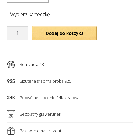
Wybierz karteczkę
ilość
Dodaj do koszyka
Bransoletka
-
srebrne
serce
Realizacja 48h
celebrytki
z
Biżuteria srebrna próba 925
dowolnym
grawerem
Podwójne złocenie 24k karatów
Bezpłatny grawerunek
Pakowanie na prezent