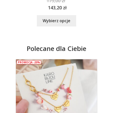
179,00
zł
143,20
zł
Ten
Wybierz opcje
produkt
ma
wiele
wariantów.
Polecane dla Ciebie
Opcje
można
wybrać
PROMOCJA -20%
na
stronie
produktu