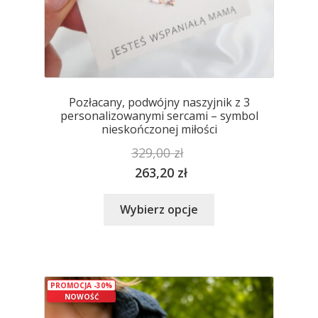
Pozłacany, podwójny naszyjnik z 3
personalizowanymi sercami – symbol
nieskończonej miłości
329,00
zł
263,20
zł
Ten
Wybierz opcje
produkt
ma
wiele
wariantów.
PROMOCJA -30%
Opcje
NOWOŚĆ
można