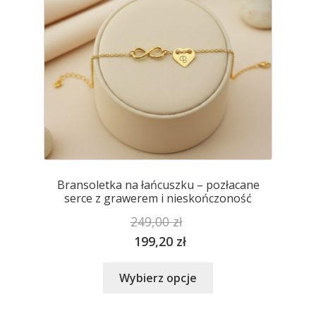
stronie
produktu
Bransoletka na łańcuszku – pozłacane
serce z grawerem i nieskończoność
249,00
zł
199,20
zł
Ten
Wybierz opcje
produkt
ma