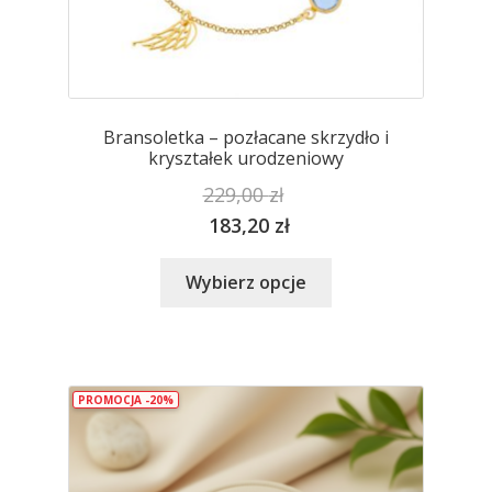
Bransoletka – pozłacane skrzydło i
kryształek urodzeniowy
229,00
zł
183,20
zł
Ten
Wybierz opcje
produkt
ma
wiele
wariantów.
PROMOCJA -20%
Opcje
można
wybrać
na