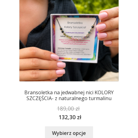
wybrać
na
stronie
produktu
Bransoletka na jedwabnej nici KOLORY
SZCZĘŚCIA- z naturalnego turmalinu
189,00
zł
132,30
zł
Ten
Wybierz opcje
produkt