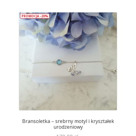
wiele
wariantów.
PROMOCJA -20%
Opcje
można
wybrać
na
stronie
produktu
Bransoletka – srebrny motyl i kryształek
urodzeniowy