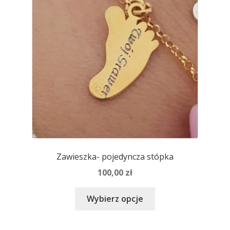
wybrać
na
stronie
produktu
Zawieszka- pojedyncza stópka
100,00
zł
Ten
Wybierz opcje
produkt
ma