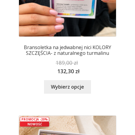
Bransoletka na jedwabnej nici KOLORY
SZCZĘŚCIA- z naturalnego turmalinu
189,00
zł
132,30
zł
Ten
Wybierz opcje
produkt
ma
wiele
wariantów.
PROMOCJA -20%
Opcje
NOWOŚĆ
można