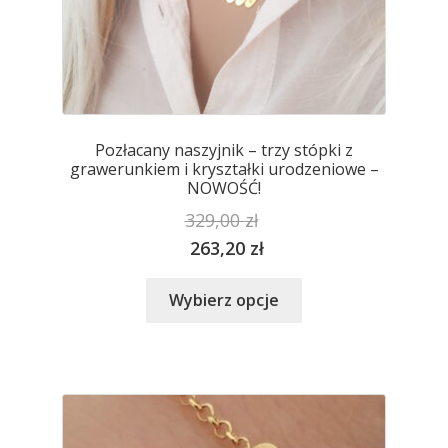
Pozłacany naszyjnik – trzy stópki z
grawerunkiem i kryształki urodzeniowe –
NOWOŚĆ!
329,00
zł
263,20
zł
Ten
Wybierz opcje
produkt
ma
wiele
wariantów.
Opcje
można