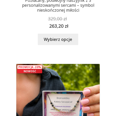
Pozłacany, podwójny naszyjnik z 3
personalizowanymi sercami – symbol
nieskończonej miłości
329,00
zł
263,20
zł
Ten
Wybierz opcje
produkt
ma
wiele
wariantów.
PROMOCJA -30%
Opcje
NOWOŚĆ
można
wybrać
na
stronie
produktu