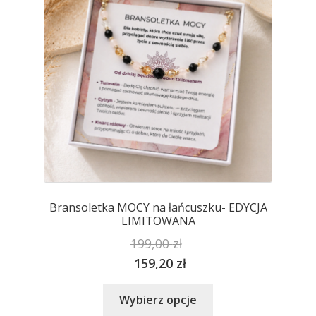
wybrać
na
stronie
produktu
Bransoletka MOCY na łańcuszku- EDYCJA
LIMITOWANA
199,00
zł
159,20
zł
Ten
Wybierz opcje
produkt