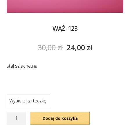
WĄŻ -123
30,00
zł
24,00
zł
stal szlachetna
Wybierz karteczkę
ilość
Dodaj do koszyka
WĄŻ
-123