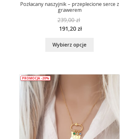
Pozłacany naszyjnik – przeplecione serce z
grawerem
239,00
zł
191,20
zł
Ten
Wybierz opcje
produkt
ma
wiele
wariantów.
PROMOCJA -20%
Opcje
można
wybrać
na
stronie
produktu