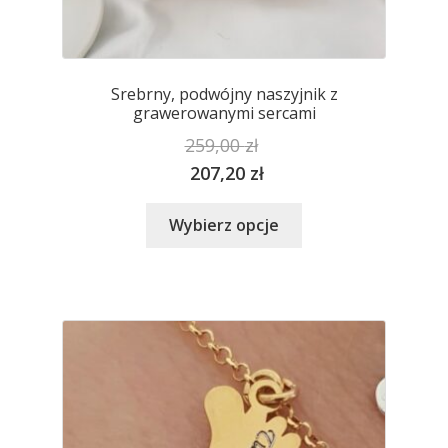
Srebrny, podwójny naszyjnik z
grawerowanymi sercami
259,00
zł
207,20
zł
Ten
Wybierz opcje
produkt
ma
wiele
wariantów.
Opcje
można
wybrać
na
stronie