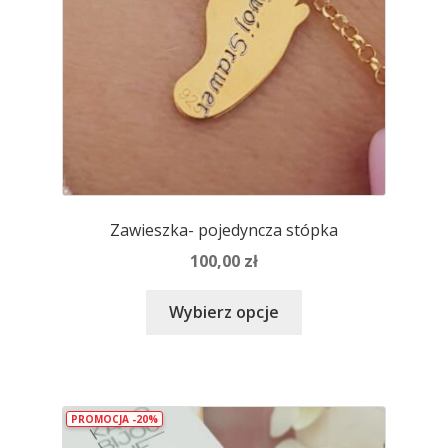
produktu
Zawieszka- pojedyncza stópka
100,00
zł
Ten
Wybierz opcje
produkt
ma
wiele
wariantów.
PROMOCJA -20%
Opcje