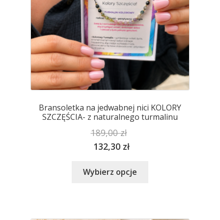
produktu
Bransoletka na jedwabnej nici KOLORY
SZCZĘŚCIA- z naturalnego turmalinu
189,00
zł
132,30
zł
Ten
Wybierz opcje
produkt
ma
wiele
wariantów.