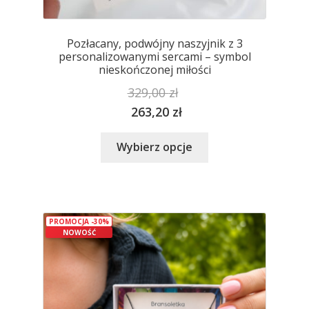
Pozłacany, podwójny naszyjnik z 3
personalizowanymi sercami – symbol
nieskończonej miłości
329,00
zł
263,20
zł
Ten
Wybierz opcje
produkt
ma
wiele
wariantów.
PROMOCJA -30%
Opcje
NOWOŚĆ
można
wybrać
na
stronie