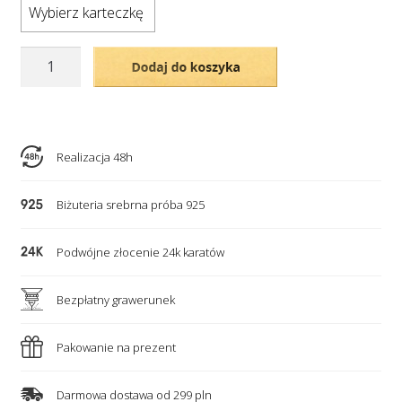
Wybierz karteczkę
ilość
Dodaj do koszyka
Pozłacany
naszyjnik
–
trzy
Realizacja 48h
stópki
z
Biżuteria srebrna próba 925
grawerunkiem
i
Podwójne złocenie 24k karatów
kryształki
urodzeniowe
Bezpłatny grawerunek
-
NOWOŚĆ!
Pakowanie na prezent
Darmowa dostawa od 299 pln