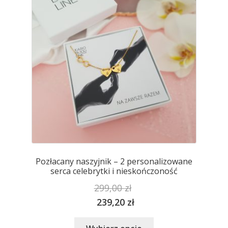
można
wybrać
na
stronie
produktu
Pozłacany naszyjnik – 2 personalizowane
serca celebrytki i nieskończoność
299,00
zł
239,20
zł
Ten