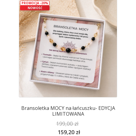
PROMOCJA -20%
Opcje
NOWOŚĆ
można
wybrać
na
stronie
produktu
Bransoletka MOCY na łańcuszku- EDYCJA
LIMITOWANA
199,00
zł
159,20
zł