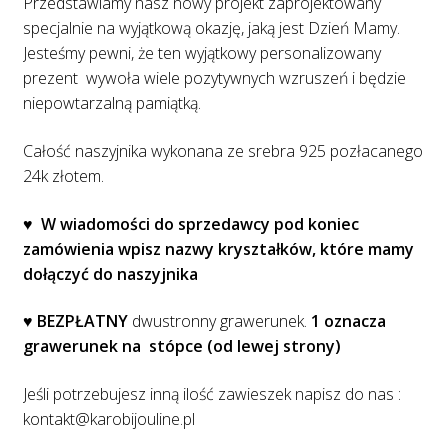
Przedstawiamy nasz nowy projekt zaprojektowany
specjalnie na wyjątkową okazję, jaką jest Dzień Mamy.
Jesteśmy pewni, że ten wyjątkowy personalizowany
prezent wywoła wiele pozytywnych wzruszeń i będzie
niepowtarzalną pamiątką.
Całość naszyjnika wykonana ze srebra 925 pozłacanego
24k złotem.
♥
W w
iadomości do sprzedawcy pod koniec
zamówienia wpisz nazwy kryształków, które mamy
dołączyć do naszyjnika
♥
BEZPŁATNY
dwustronny grawerunek.
1 oznacza
grawerunek na stópce (od lewej strony)
Jeśli potrzebujesz inną ilość zawieszek napisz do nas :
kontakt@karobijouline.pl