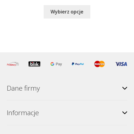
Ten
Wybierz opcje
produkt
ma
wiele
wariantów.
Opcje
można
wybrać
na
stronie
produktu
Dane firmy
Informacje