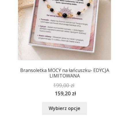
stronie
produktu
Bransoletka MOCY na łańcuszku- EDYCJA
LIMITOWANA
199,00
zł
159,20
zł
Ten
Wybierz opcje
produkt
ma
wiele