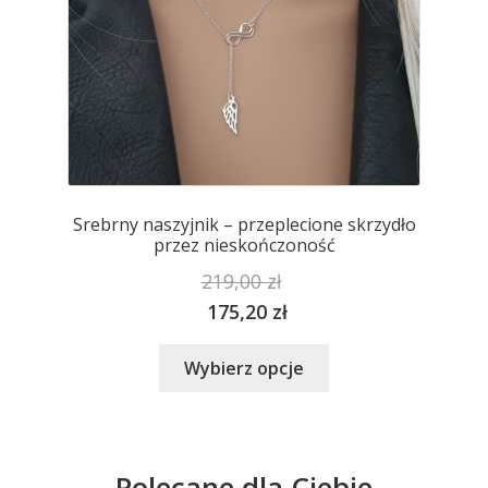
Srebrny naszyjnik – przeplecione skrzydło
przez nieskończoność
219,00
zł
175,20
zł
Ten
Wybierz opcje
produkt
ma
wiele
wariantów.
Polecane dla Ciebie