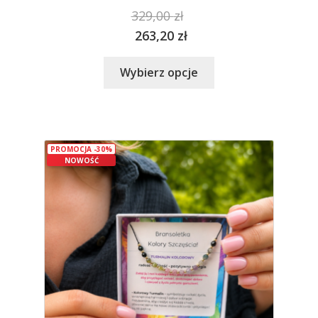
329,00
zł
263,20
zł
Ten
Wybierz opcje
produkt
ma
wiele
wariantów.
PROMOCJA -30%
Opcje
NOWOŚĆ
można
wybrać
na
stronie
produktu