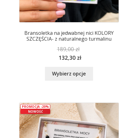
Bransoletka na jedwabnej nici KOLORY
SZCZĘŚCIA- z naturalnego turmalinu
189,00
zł
132,30
zł
Ten
Wybierz opcje
produkt
ma
wiele
wariantów.
PROMOCJA -20%
Opcje
NOWOŚĆ
można
wybrać
na