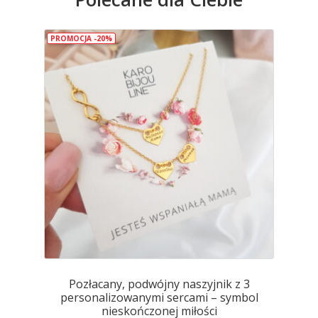
Opcje
można
wybrać
PROMOCJA -20%
na
stronie
produktu
Pozłacany, podwójny naszyjnik z 3
personalizowanymi sercami – symbol
nieskończonej miłości