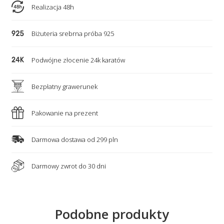
-
Realizacja 48h
5
grawerowanych
Biżuteria srebrna próba 925
serc
i
Podwójne złocenie 24k karatów
nieskończoność
Bezpłatny grawerunek
Pakowanie na prezent
Darmowa dostawa od 299 pln
Darmowy zwrot do 30 dni
Podobne produkty