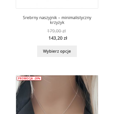
Srebrny naszyjnik – minimalistyczny
krzyżyk
179,00
zł
143,20
zł
Ten
Wybierz opcje
produkt
ma
wiele
wariantów.
PROMOCJA -20%
Opcje
można
wybrać
na
stronie
produktu