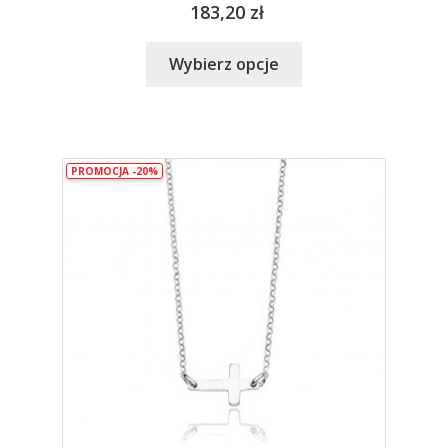
183,20
zł
Ten
Wybierz opcje
produkt
ma
wiele
wariantów.
PROMOCJA -20%
Opcje
można
wybrać
na
stronie
produktu