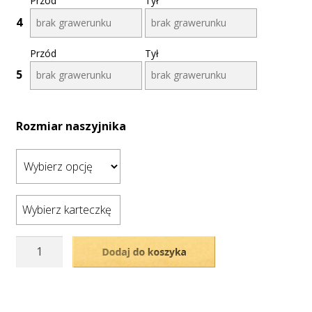
Przód
Tył
4
Przód
Tył
5
Rozmiar naszyjnika
Wybierz karteczkę
ilość
Dodaj do koszyka
Srebrny,
podwójny
naszyjnik