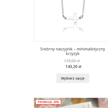
Srebrny naszyjnik – minimalistyczny
krzyżyk
179,00
zł
143,20
zł
Ten
Wybierz opcje
produkt
ma
wiele
wariantów.
Opcje
PROMOCJA -20%
można