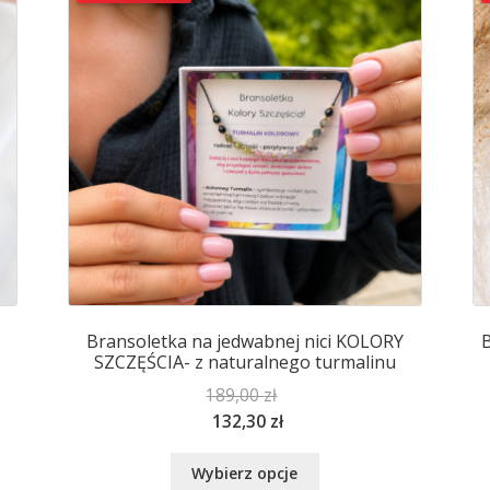
wybrać
na
stronie
produktu
Bransoletka na jedwabnej nici KOLORY
B
SZCZĘŚCIA- z naturalnego turmalinu
189,00
zł
132,30
zł
Ten
Wybierz opcje
produkt