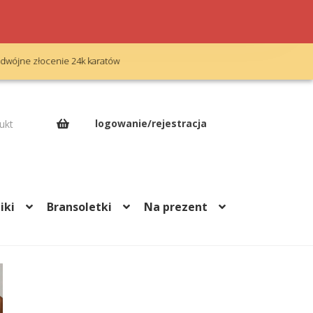
Bezpłatny grawerunek
Op
logowanie/rejestracja
ukt
iki
Bransoletki
Na prezent