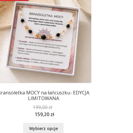
wybrać
na
stronie
produktu
ransoletka MOCY na łańcuszku- EDYCJA
LIMITOWANA
199,00
zł
159,20
zł
Ten
Wybierz opcje
produkt