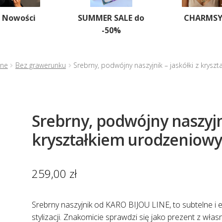
Nowości
SUMMER SALE do
CHARMS
-50%
rne
Bez grawerunku
Srebrny, podwójny naszyjnik – jaskółki z krys
Srebrny, podwójny naszyjni
kryształkiem urodzeniow
259,00
zł
Srebrny naszyjnik od KARO BIJOU LINE, to subtelne i 
stylizacji. Znakomicie sprawdzi się jako prezent z w