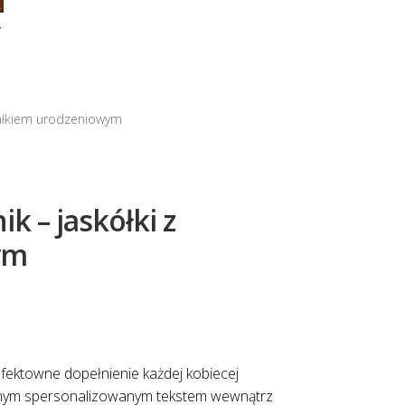
Y
ztałkiem urodzeniowym
k – jaskółki z
ym
efektowne dopełnienie każdej kobiecej
łasnym spersonalizowanym tekstem wewnątrz