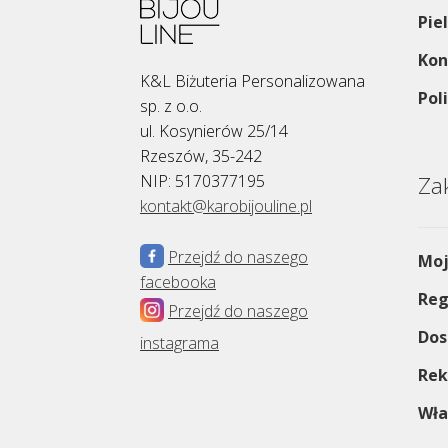
Pie
Kon
K&L Biżuteria Personalizowana
Pol
sp. z o.o.
ul. Kosynierów 25/14
Rzeszów, 35-242
NIP: 5170377195
Za
kontakt@karobijouline.pl
Przejdź do naszego
Moj
facebooka
Reg
Przejdź do naszego
Dos
instagrama
Rek
Wła