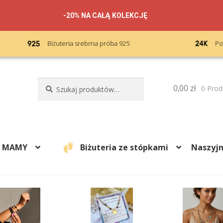
-20% NA CAŁĄ KOLEKCJĘ
Podwójne złocenie 24k karatów
Szukaj:
Szukaj
0,00
zł
0 Prod
A MAMY
Biżuteria ze stópkami
Naszyjn