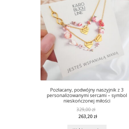
wybrać
na
stronie
produktu
Pozłacany, podwójny naszyjnik z 3
personalizowanymi sercami – symbol
nieskończonej miłości
329,00
zł
263,20
zł
Ten