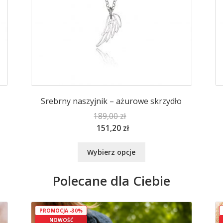
Srebrny naszyjnik – ażurowe skrzydło
189,00
zł
151,20
zł
Ten
Wybierz opcje
produkt
ma
Polecane dla Ciebie
wiele
wariantów.
Opcje
PROMOCJA -30%
można
NOWOŚĆ