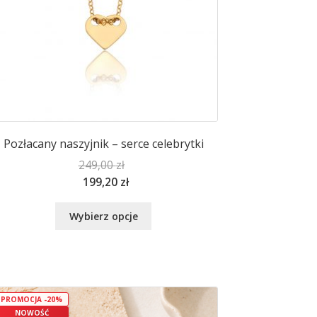
Pozłacany naszyjnik – serce celebrytki
249,00
zł
199,20
zł
Ten
Wybierz opcje
produkt
ma
wiele
wariantów.
Opcje
PROMOCJA -20%
można
NOWOŚĆ