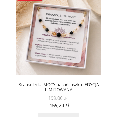
można
wybrać
na
stronie
produktu
Bransoletka MOCY na łańcuszku- EDYCJA
LIMITOWANA
199,00
zł
159,20
zł
Ten