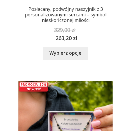
Pozłacany, podwójny naszyjnik z 3
personalizowanymi sercami – symbol
nieskończonej miłości
329,00
zł
263,20
zł
Ten
Wybierz opcje
produkt
ma
wiele
wariantów.
PROMOCJA -30%
Opcje
NOWOŚĆ
można
wybrać
na
stronie
produktu