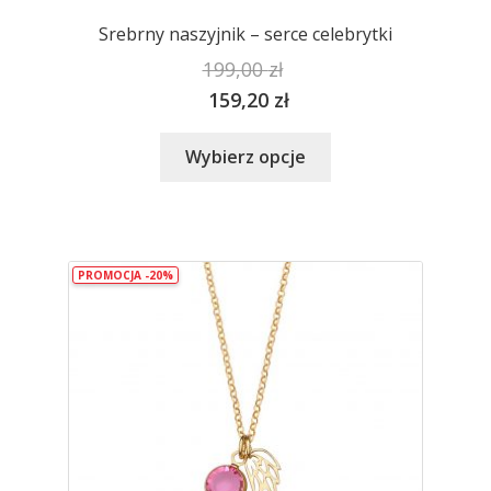
Srebrny naszyjnik – serce celebrytki
199,00
zł
159,20
zł
Ten
Wybierz opcje
produkt
ma
wiele
wariantów.
PROMOCJA -20%
Opcje
można
wybrać
na
stronie
produktu