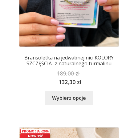
Bransoletka na jedwabnej nici KOLORY
SZCZĘŚCIA- z naturalnego turmalinu
189,00
zł
132,30
zł
Ten
Wybierz opcje
produkt
ma
wiele
wariantów.
PROMOCJA -20%
Opcje
NOWOŚĆ