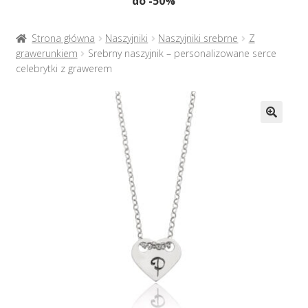
do -50%
Naszyjniki
menu
potom
Rozwiń
Bransoletki
Strona główna
Naszyjniki
Naszyjniki srebrne
Z
menu
grawerunkiem
Srebrny naszyjnik – personalizowane serce
potom
celebrytki z grawerem
Rozwiń
Na prezent
menu
potom