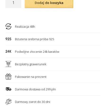
ilość
Dodaj do koszyka
Srebrny
naszyjnik
-
personalizowane
Realizacja 48h
serce
celebrytki
Biżuteria srebrna próba 925
z
grawerem
Podwójne złocenie 24k karatów
Bezpłatny grawerunek
Pakowanie na prezent
Darmowa dostawa od 299 pln
Darmowy zwrot do 30 dni