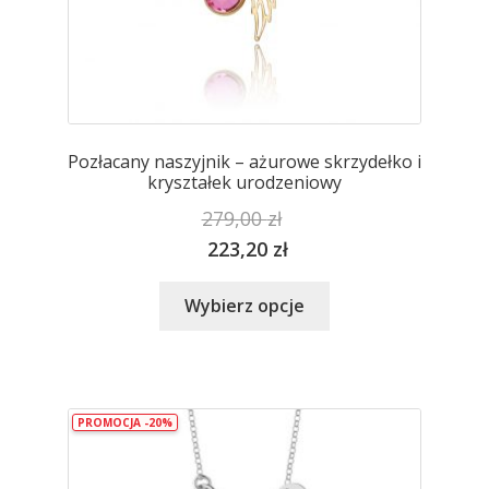
Pozłacany naszyjnik – ażurowe skrzydełko i
kryształek urodzeniowy
279,00
zł
223,20
zł
Ten
Wybierz opcje
produkt
ma
wiele
wariantów.
PROMOCJA -20%
Opcje
można
wybrać