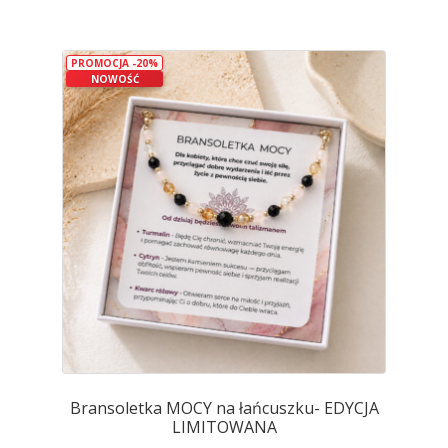
wiele
wariantów.
PROMOCJA -20%
Opcje
NOWOŚĆ
można
wybrać
na
stronie
produktu
Bransoletka MOCY na łańcuszku- EDYCJA
LIMITOWANA