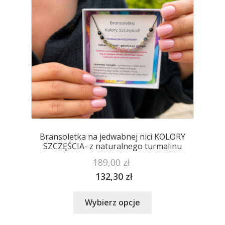
na
stronie
produktu
Bransoletka na jedwabnej nici KOLORY
SZCZĘŚCIA- z naturalnego turmalinu
189,00
zł
132,30
zł
Ten
Wybierz opcje
produkt
ma