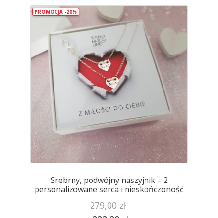
wariantów.
PROMOCJA -20%
Opcje
można
wybrać
na
stronie
produktu
Srebrny, podwójny naszyjnik – 2
personalizowane serca i nieskończoność
279,00
zł