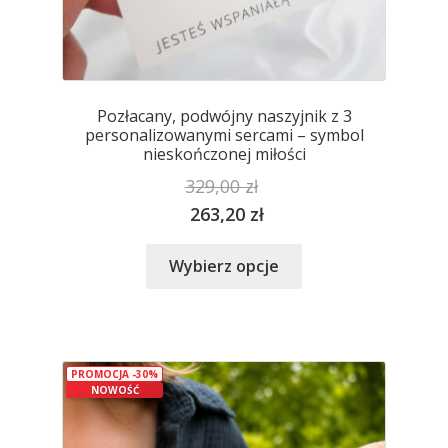
Pozłacany, podwójny naszyjnik z 3
personalizowanymi sercami – symbol
nieskończonej miłości
329,00
zł
263,20
zł
Ten
Wybierz opcje
produkt
ma
wiele
wariantów.
PROMOCJA -30%
Opcje
NOWOŚĆ
można
wybrać