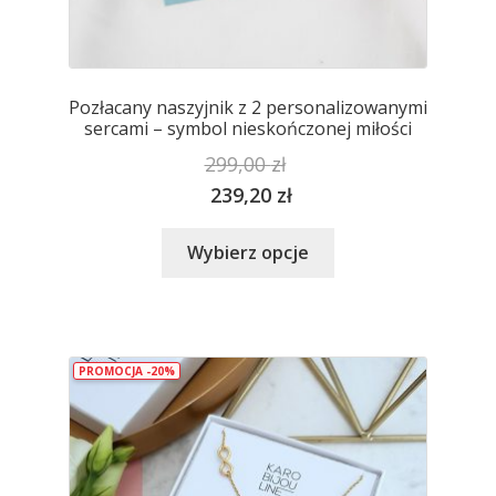
Pozłacany naszyjnik z 2 personalizowanymi
sercami – symbol nieskończonej miłości
299,00
zł
239,20
zł
Ten
Wybierz opcje
produkt
ma
wiele
wariantów.
PROMOCJA -20%
Opcje
można
wybrać
na
stronie