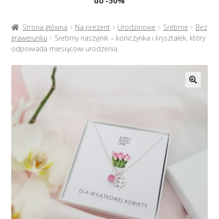
do -50%
Naszyjniki
menu
potom
Rozwiń
Bransoletki
Strona główna
Na prezent
Urodzinowe
Srebrne
Bez
menu
grawerunku
Srebrny naszyjnik – koniczynka i kryształek, który
potom
odpowiada miesiącowi urodzenia.
Rozwiń
Na prezent
menu
potom