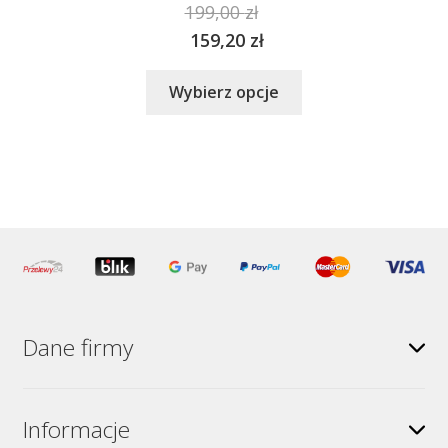
199,00
zł
159,20
zł
Ten
Wybierz opcje
produkt
ma
wiele
wariantów.
Opcje
można
wybrać
na
stronie
produktu
Dane firmy
Informacje