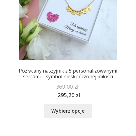
produktu
Pozłacany naszyjnik z 5 personalizowanymi
sercami – symbol nieskończonej miłości
369,00
zł
295,20
zł
Ten
Wybierz opcje
produkt
ma
wiele