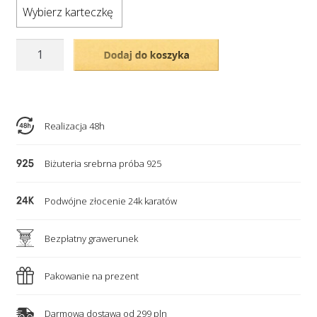
Wybierz karteczkę
ilość
Dodaj do koszyka
Srebrny
naszyjnik
-
koniczynka
Realizacja 48h
i
kryształek,
Biżuteria srebrna próba 925
który
odpowiada
Podwójne złocenie 24k karatów
miesiącowi
urodzenia.
Bezpłatny grawerunek
Pakowanie na prezent
Darmowa dostawa od 299 pln