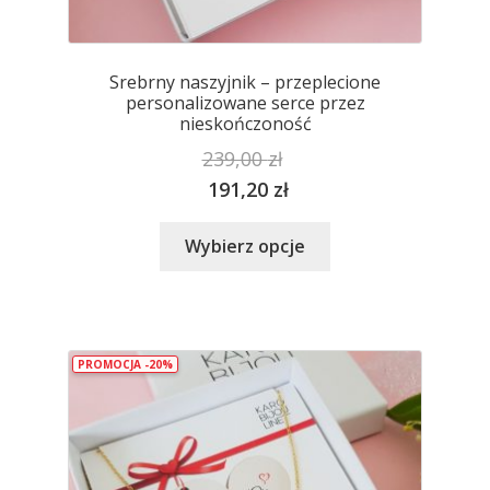
Srebrny naszyjnik – przeplecione
personalizowane serce przez
nieskończoność
239,00
zł
191,20
zł
Ten
Wybierz opcje
produkt
ma
wiele
wariantów.
PROMOCJA -20%
Opcje
można
wybrać
na
stronie