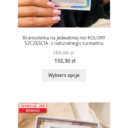
Bransoletka na jedwabnej nici KOLORY
SZCZĘŚCIA- z naturalnego turmalinu
189,00
zł
132,30
zł
Ten
Wybierz opcje
produkt
ma
wiele
wariantów.
PROMOCJA -20%
Opcje
NOWOŚĆ
można
wybrać