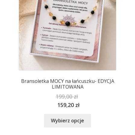
na
stronie
produktu
Bransoletka MOCY na łańcuszku- EDYCJA
LIMITOWANA
199,00
zł
159,20
zł
Ten
Wybierz opcje
produkt
ma