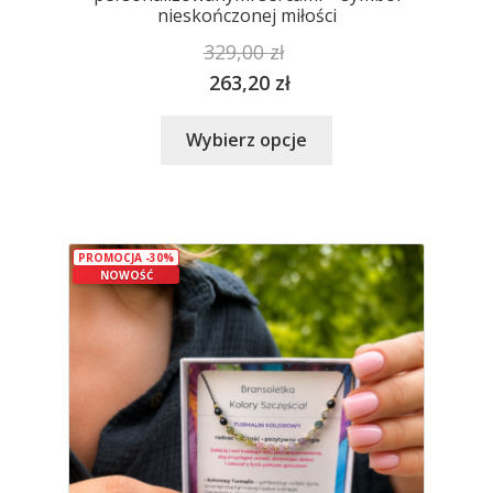
nieskończonej miłości
329,00
zł
263,20
zł
Ten
Wybierz opcje
produkt
ma
wiele
wariantów.
PROMOCJA -30%
Opcje
NOWOŚĆ
można
wybrać
na
stronie
produktu