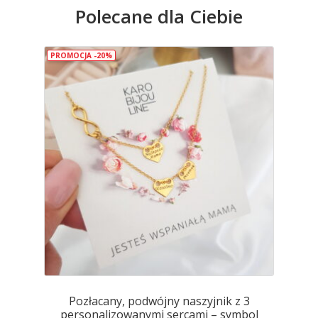
wariantów.
Polecane dla Ciebie
Opcje
można
wybrać
PROMOCJA -20%
na
stronie
produktu
Pozłacany, podwójny naszyjnik z 3
personalizowanymi sercami – symbol