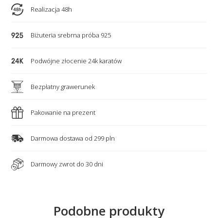
eleganckie
Realizacja 48h
serce
i
Biżuteria srebrna próba 925
nieskończoność
Podwójne złocenie 24k karatów
Bezpłatny grawerunek
Pakowanie na prezent
Darmowa dostawa od 299 pln
Darmowy zwrot do 30 dni
Podobne produkty