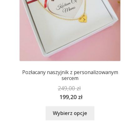
produktu
Pozłacany naszyjnik z personalizowanym
sercem
249,00
zł
199,20
zł
Ten
Wybierz opcje
produkt
ma
wiele