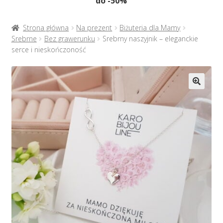
do -50%
Naszyjniki
menu
potom
Rozwiń
Bransoletki
Strona główna
Na prezent
Biżuteria dla Mamy
menu
Srebrne
Bez grawerunku
Srebrny naszyjnik – eleganckie
potom
serce i nieskończoność
Rozwiń
Na prezent
menu
potom