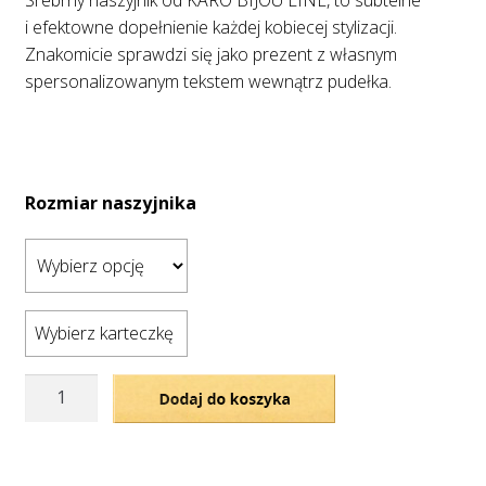
Srebrny naszyjnik od KARO BIJOU LINE, to subtelne
i efektowne dopełnienie każdej kobiecej stylizacji.
Znakomicie sprawdzi się jako prezent z własnym
spersonalizowanym tekstem wewnątrz pudełka.
Rozmiar naszyjnika
Wybierz karteczkę
ilość
Dodaj do koszyka
Srebrny
naszyjnik
-