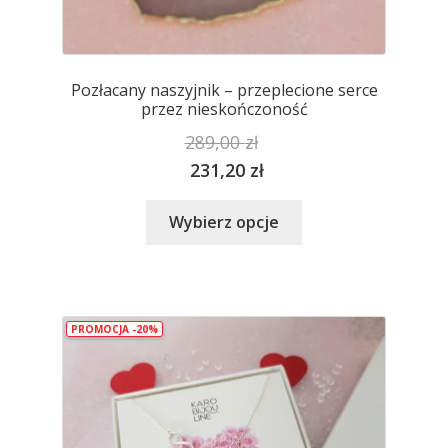
Pozłacany naszyjnik – przeplecione serce
przez nieskończoność
289,00
zł
231,20
zł
Ten
Wybierz opcje
produkt
ma
wiele
wariantów.
PROMOCJA -20%
Opcje
można
wybrać
na
stronie