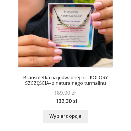
na
stronie
produktu
Bransoletka na jedwabnej nici KOLORY
SZCZĘŚCIA- z naturalnego turmalinu
189,00
zł
132,30
zł
Ten
Wybierz opcje
produkt
ma