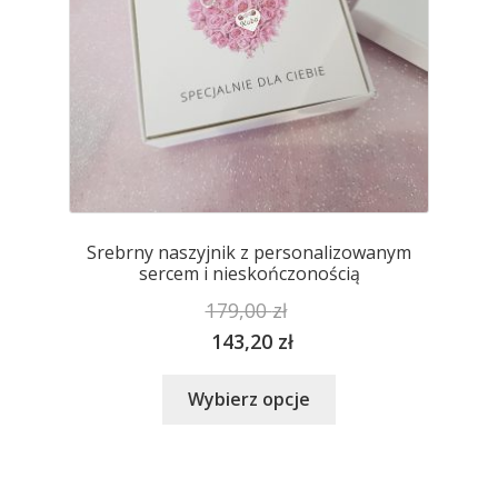
produktu
Srebrny naszyjnik z personalizowanym
sercem i nieskończonością
179,00
zł
143,20
zł
Ten
Wybierz opcje
produkt
ma
wiele
wariantów.