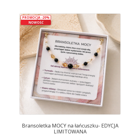
wiele
wariantów.
PROMOCJA -20%
Opcje
NOWOŚĆ
można
wybrać
na
stronie
produktu
Bransoletka MOCY na łańcuszku- EDYCJA
LIMITOWANA