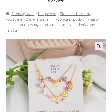
do -50%
Naszyjniki
menu
potom
Rozwiń
Bransoletki
Strona główna
Na prezent
Biżuteria dla Mamy
menu
Pozłacane
Z grawerunkiem
Pozłacany, podwójny naszyjnik
potom
z 4 personalizowanymi sercami – symbol nieskończonej
Rozwiń
Na prezent
miłości
menu
potom