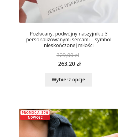
Pozłacany, podwójny naszyjnik z 3
personalizowanymi sercami – symbol
nieskończonej miłości
329,00
zł
263,20
zł
Ten
Wybierz opcje
produkt
ma
wiele
wariantów.
PROMOCJA -30%
Opcje
NOWOŚĆ
można
wybrać