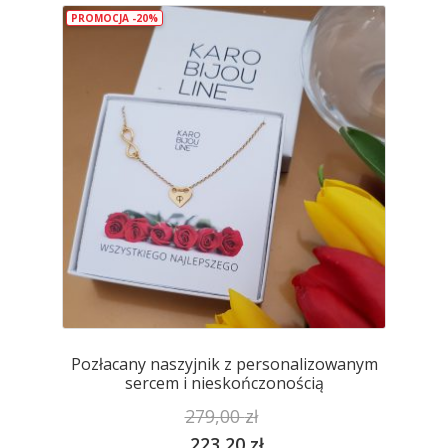
PROMOCJA -20%
Opcje
można
wybrać
na
stronie
produktu
Pozłacany naszyjnik z personalizowanym
sercem i nieskończonością
279,00
zł
223,20
zł