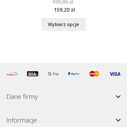
199,00
zł
159,20
zł
Ten
Wybierz opcje
produkt
ma
wiele
wariantów.
Opcje
można
wybrać
na
stronie
produktu
Dane firmy
Informacje