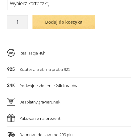
Wybierz karteczkę
ilość
Dodaj do koszyka
Pozłacany,
podwójny
naszyjnik
z
Realizacja 48h
4
personalizowanymi
Biżuteria srebrna próba 925
sercami
-
Podwójne złocenie 24k karatów
symbol
nieskończonej
Bezpłatny grawerunek
miłości
Pakowanie na prezent
Darmowa dostawa od 299 pln