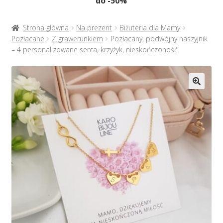
do -50%
Naszyjniki
menu
potom
Rozwiń
Bransoletki
Strona główna
Na prezent
Biżuteria dla Mamy
menu
Pozłacane
Z grawerunkiem
Pozłacany, podwójny naszyjnik
potom
– 4 personalizowane serca, krzyżyk, nieskończoność
Rozwiń
Na prezent
menu
potom