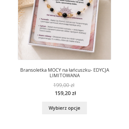
stronie
produktu
Bransoletka MOCY na łańcuszku- EDYCJA
LIMITOWANA
199,00
zł
159,20
zł
Ten
Wybierz opcje
produkt
ma
wiele