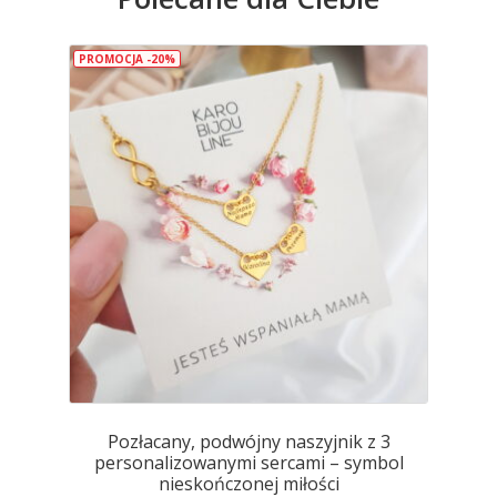
Opcje
można
wybrać
PROMOCJA -20%
na
stronie
produktu
Pozłacany, podwójny naszyjnik z 3
personalizowanymi sercami – symbol
nieskończonej miłości