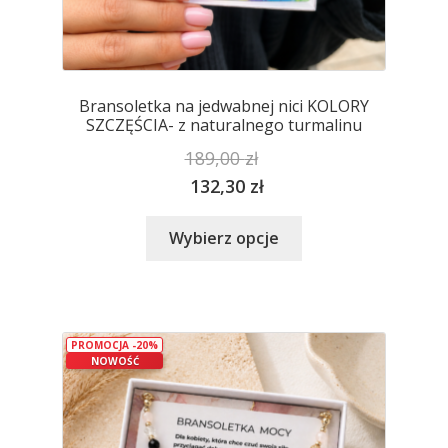
Bransoletka na jedwabnej nici KOLORY
SZCZĘŚCIA- z naturalnego turmalinu
189,00
zł
132,30
zł
Ten
Wybierz opcje
produkt
ma
wiele
wariantów.
PROMOCJA -20%
Opcje
NOWOŚĆ
można
wybrać
na