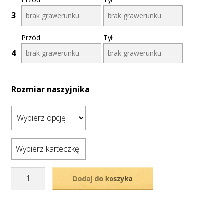
3
Przód
Tył
4
Rozmiar naszyjnika
Wybierz karteczkę
ilość
Dodaj do koszyka
Pozłacany,
podwójny
naszyjnik