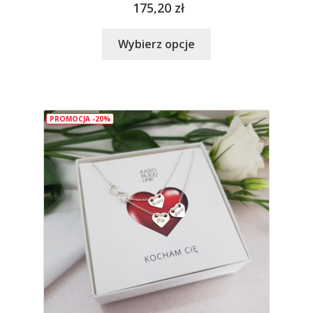
175,20
zł
Ten
Wybierz opcje
produkt
ma
wiele
wariantów.
PROMOCJA -20%
Opcje
można
wybrać
na
stronie
produktu