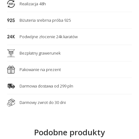
–
Realizacja 48h
4
personalizowane
Biżuteria srebrna próba 925
serca,
krzyżyk,
Podwójne złocenie 24k karatów
nieskończoność
Bezpłatny grawerunek
Pakowanie na prezent
Darmowa dostawa od 299 pln
Darmowy zwrot do 30 dni
Podobne produkty