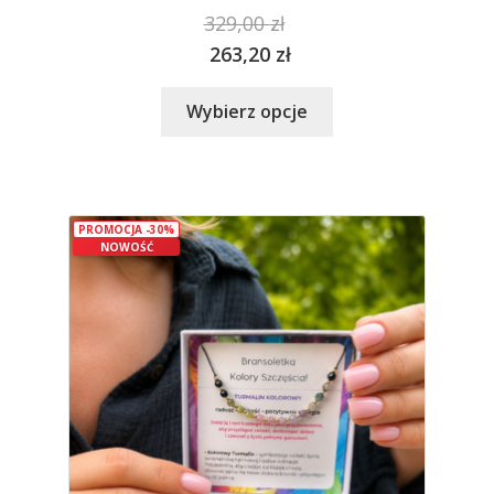
329,00
zł
263,20
zł
Ten
Wybierz opcje
produkt
ma
wiele
wariantów.
PROMOCJA -30%
Opcje
NOWOŚĆ
można
wybrać
na
stronie
produktu