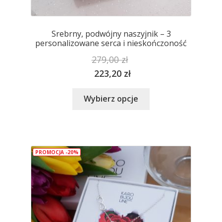
Srebrny, podwójny naszyjnik – 3
personalizowane serca i nieskończoność
279,00
zł
223,20
zł
Ten
Wybierz opcje
produkt
ma
wiele
wariantów.
PROMOCJA -20%
Opcje
można
wybrać
na
stronie
produktu