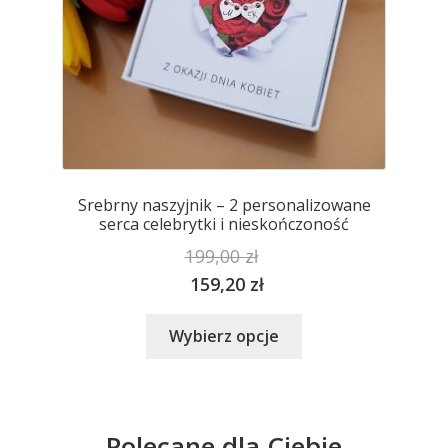
Srebrny naszyjnik – 2 personalizowane
serca celebrytki i nieskończoność
199,00
zł
159,20
zł
Ten
Wybierz opcje
produkt
ma
wiele
wariantów.
Polecane dla Ciebie