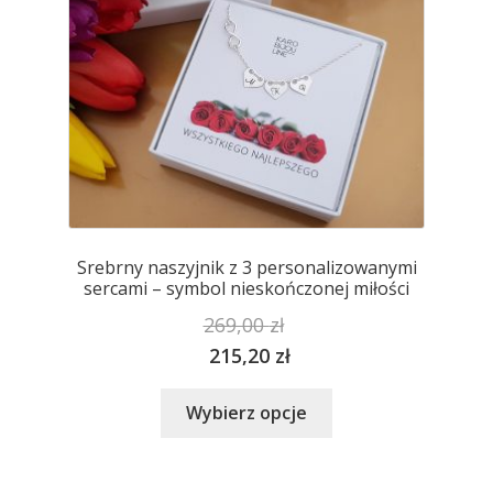
Srebrny naszyjnik z 3 personalizowanymi
sercami – symbol nieskończonej miłości
269,00
zł
215,20
zł
Ten
Wybierz opcje
produkt
ma
wiele