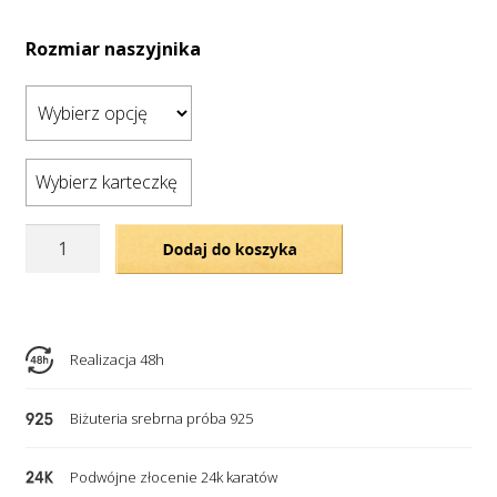
Rozmiar naszyjnika
Wybierz karteczkę
ilość
Dodaj do koszyka
Pozłacany,
podwójny
naszyjnik
–
Realizacja 48h
2
personalizowane
Biżuteria srebrna próba 925
serca,
krzyżyk,
Podwójne złocenie 24k karatów
nieskończoność