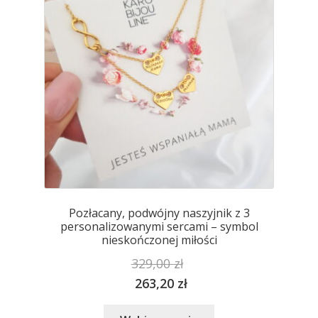
stronie
produktu
Pozłacany, podwójny naszyjnik z 3
personalizowanymi sercami – symbol
nieskończonej miłości
329,00
zł
263,20
zł
Ten