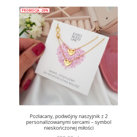
wariantów.
PROMOCJA -20%
Opcje
można
wybrać
na
stronie
produktu
Pozłacany, podwójny naszyjnik z 2
personalizowanymi sercami – symbol
nieskończonej miłości