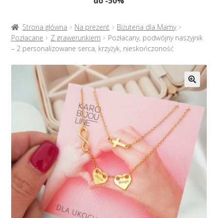
do -50%
Naszyjniki
menu
potom
Rozwiń
Bransoletki
Strona główna
Na prezent
Biżuteria dla Mamy
menu
Pozłacane
Z grawerunkiem
Pozłacany, podwójny naszyjnik
potom
– 2 personalizowane serca, krzyżyk, nieskończoność
Rozwiń
Na prezent
menu
potom