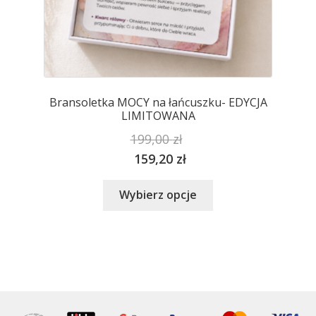
Bransoletka MOCY na łańcuszku- EDYCJA
LIMITOWANA
199,00
zł
159,20
zł
Ten
Wybierz opcje
produkt
ma
wiele
wariantów.
Opcje
można
wybrać