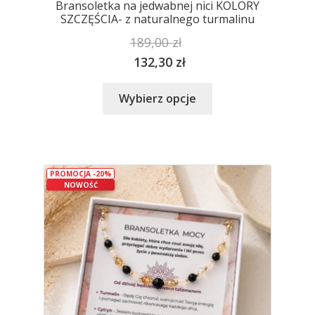
Bransoletka na jedwabnej nici KOLORY
SZCZĘŚCIA- z naturalnego turmalinu
189,00
zł
132,30
zł
Ten
Wybierz opcje
produkt
ma
wiele
wariantów.
PROMOCJA -20%
Opcje
NOWOŚĆ
można
wybrać
na
stronie
produktu