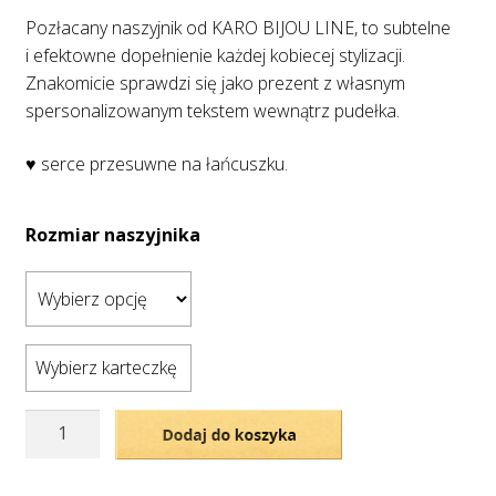
Pozłacany naszyjnik od KARO BIJOU LINE, to subtelne
i efektowne dopełnienie każdej kobiecej stylizacji.
Znakomicie sprawdzi się jako prezent z własnym
spersonalizowanym tekstem wewnątrz pudełka.
♥ serce przesuwne na łańcuszku.
Rozmiar naszyjnika
Wybierz karteczkę
ilość
Dodaj do koszyka
Pozłacany
naszyjnik