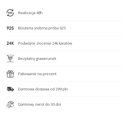
-
serce
Realizacja 48h
celebrytki
i
Biżuteria srebrna próba 925
nieskończoność
-
Podwójne złocenie 24k karatów
symbol
nieskończonej
Bezpłatny grawerunek
miłości
Pakowanie na prezent
Darmowa dostawa od 299 pln
Darmowy zwrot do 30 dni