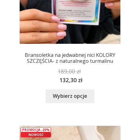
Bransoletka na jedwabnej nici KOLORY
SZCZĘŚCIA- z naturalnego turmalinu
189,00
zł
132,30
zł
Ten
Wybierz opcje
produkt
ma
wiele
wariantów.
PROMOCJA -20%
Opcje
NOWOŚĆ
można