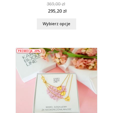
369,00
zł
295,20
zł
Ten
Wybierz opcje
produkt
ma
wiele
wariantów.
PROMOCJA -20%
Opcje
można
wybrać
na
stronie
produktu