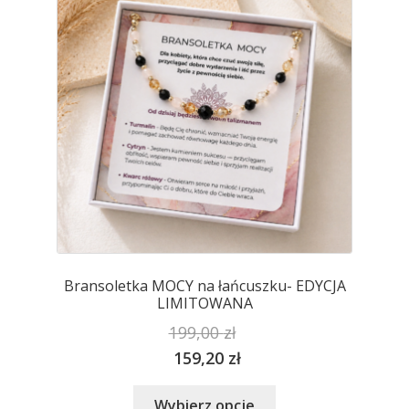
wybrać
na
stronie
produktu
Bransoletka MOCY na łańcuszku- EDYCJA
LIMITOWANA
199,00
zł
159,20
zł
Ten
Wybierz opcje