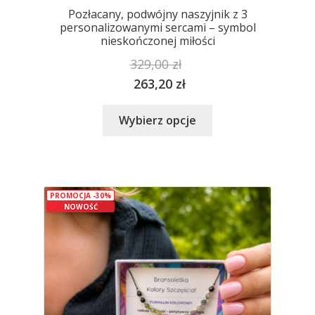
Pozłacany, podwójny naszyjnik z 3
personalizowanymi sercami – symbol
nieskończonej miłości
329,00
zł
263,20
zł
Ten
Wybierz opcje
produkt
ma
wiele
wariantów.
PROMOCJA -30%
Opcje
NOWOŚĆ
można
wybrać
na
stronie
produktu