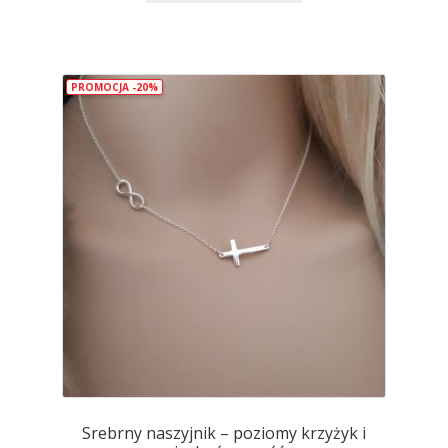
ma
wiele
wariantów.
PROMOCJA -20%
Opcje
można
wybrać
na
stronie
produktu
Srebrny naszyjnik – poziomy krzyżyk i