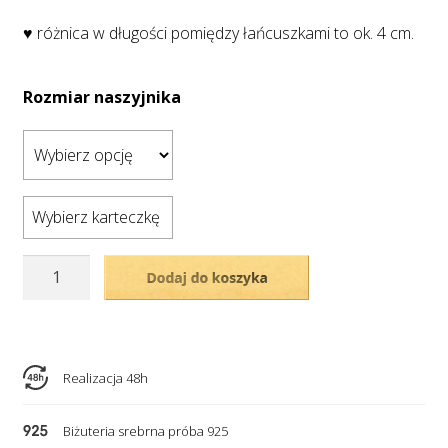
♥ różnica w długości pomiędzy łańcuszkami to ok. 4 cm.
Rozmiar naszyjnika
Wybierz karteczkę
ilość
Dodaj do koszyka
Pozłacany
naszyjnik
-
podwójny
Realizacja 48h
naszyjnik
–
Biżuteria srebrna próba 925
aniołek