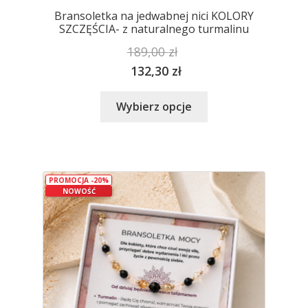
Bransoletka na jedwabnej nici KOLORY
SZCZĘŚCIA- z naturalnego turmalinu
189,00
zł
132,30
zł
Ten
Wybierz opcje
produkt
ma
wiele
wariantów.
PROMOCJA -20%
Opcje
NOWOŚĆ
można
wybrać
na
stronie
produktu