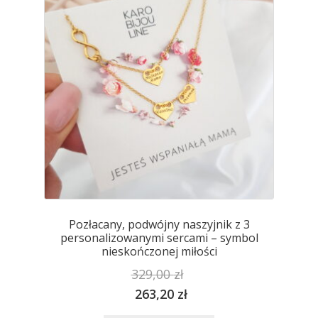
stronie
produktu
Pozłacany, podwójny naszyjnik z 3
personalizowanymi sercami – symbol
nieskończonej miłości
329,00
zł
263,20
zł