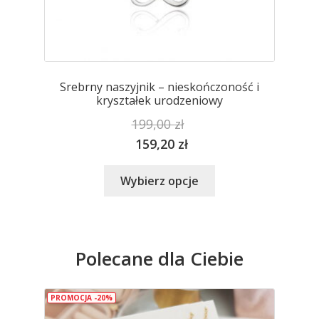
Srebrny naszyjnik – nieskończoność i
kryształek urodzeniowy
199,00
zł
159,20
zł
Ten
Wybierz opcje
produkt
ma
wiele
wariantów.
Polecane dla Ciebie
Opcje
można
wybrać
PROMOCJA -20%
na