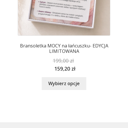
Bransoletka MOCY na łańcuszku- EDYCJA
LIMITOWANA
199,00
zł
159,20
zł
Ten
Wybierz opcje
produkt
ma
wiele
wariantów.
Opcje
można