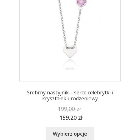
Srebrny naszyjnik – serce celebrytki i
kryształek urodzeniowy
199,00
zł
159,20
zł
Ten
Wybierz opcje
produkt