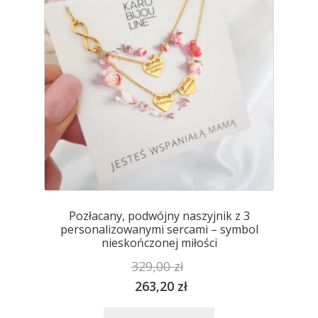
stronie
produktu
Pozłacany, podwójny naszyjnik z 3
personalizowanymi sercami – symbol
nieskończonej miłości
329,00
zł
263,20
zł
Ten