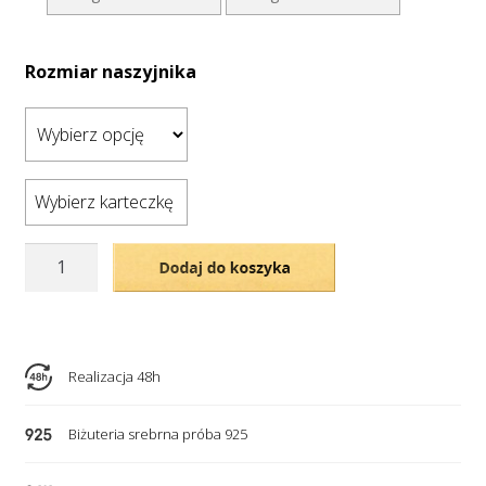
Rozmiar naszyjnika
Wybierz karteczkę
ilość
Dodaj do koszyka
Pozłacany
naszyjnik
-
personalizowane
Realizacja 48h
stópki
Biżuteria srebrna próba 925