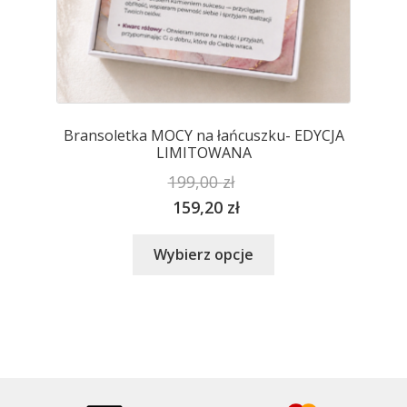
Bransoletka MOCY na łańcuszku- EDYCJA
LIMITOWANA
199,00
zł
159,20
zł
Ten
Wybierz opcje
produkt
ma
wiele
wariantów.
Opcje
można
wybrać