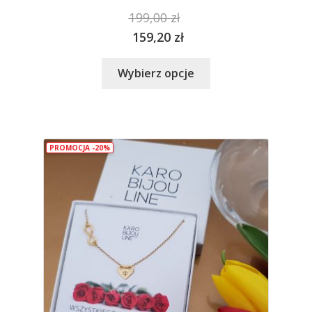
199,00
zł
159,20
zł
Ten
Wybierz opcje
produkt
ma
wiele
wariantów.
PROMOCJA -20%
Opcje
można
wybrać
na
stronie
produktu