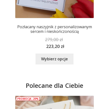
Pozłacany naszyjnik z personalizowanym
sercem i nieskończonością
279,00
zł
223,20
zł
Ten
Wybierz opcje
produkt
ma
wiele
wariantów.
Polecane dla Ciebie
Opcje
można
wybrać
PROMOCJA -20%
na