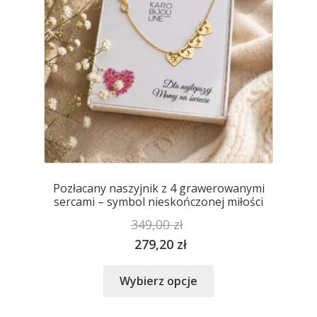
Pozłacany naszyjnik z 4 grawerowanymi
sercami – symbol nieskończonej miłości
349,00
zł
279,20
zł
Ten
Wybierz opcje
produkt
ma