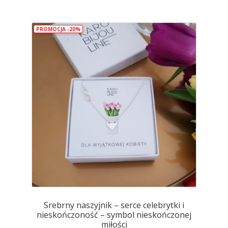
wiele
wariantów.
PROMOCJA -20%
Opcje
można
wybrać
na
stronie
produktu
Srebrny naszyjnik – serce celebrytki i
nieskończoność – symbol nieskończonej
miłości