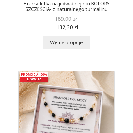
Bransoletka na jedwabnej nici KOLORY
SZCZĘŚCIA- z naturalnego turmalinu
189,00
zł
132,30
zł
Ten
Wybierz opcje
produkt
ma
wiele
wariantów.
PROMOCJA -20%
Opcje
NOWOŚĆ
można
wybrać
na
stronie
produktu