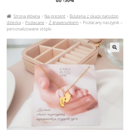
do -50%
Naszyjniki
menu
potom
Rozwiń
Bransoletki
Strona główna
Na prezent
Biżuteria z okazji narodzin
menu
dziecka
Pozłacane
Z grawerunkiem
Pozłacany naszyjnik –
potom
personalizowane stópki
Rozwiń
Na prezent
menu
potom