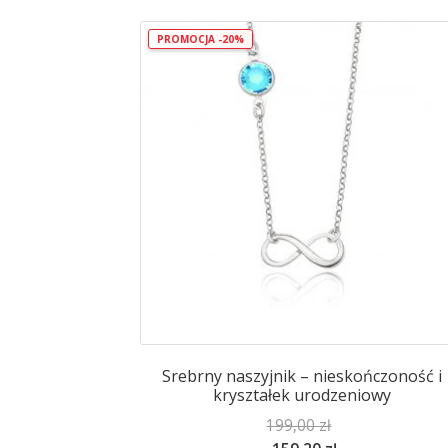
PROMOCJA -20%
Srebrny naszyjnik – nieskończoność i
kryształek urodzeniowy
199,00
zł