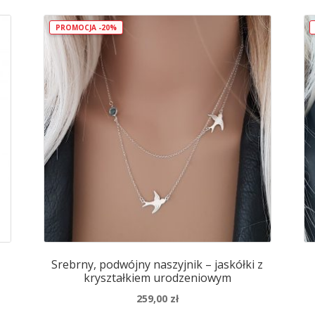
cyrkonią
PROMOCJA -20%
Srebrny, podwójny naszyjnik – jaskółki z
kryształkiem urodzeniowym
259,00
zł