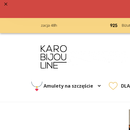
acja 48h
Biżuteria srebrna próba 925
Przejdź
Przejdź
do
do
nawigacji
treści
Amulety na szczęście
DL