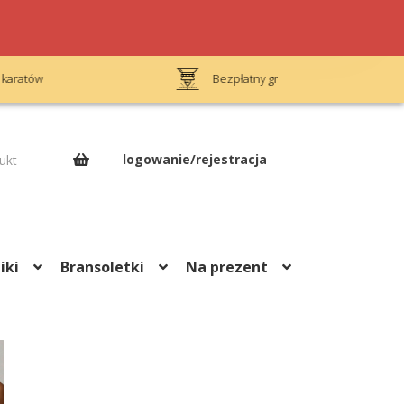
Bezpłatny grawerunek
Op
logowanie/rejestracja
ukt
iki
Bransoletki
Na prezent