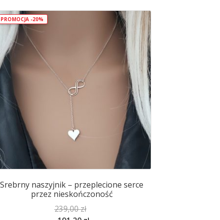
PROMOCJA -20%
Srebrny naszyjnik – przeplecione serce
przez nieskończoność
239,00
zł