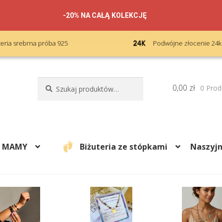
-20% NA CAŁĄ KOLEKCJĘ
Podwójne złocenie 24k karatów
Szukaj:
Szukaj
0,00
zł
0 Prod
A MAMY
Biżuteria ze stópkami
Naszyjn