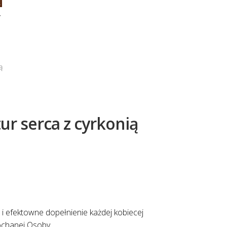
Y
ą
ur serca z cyrkonią
i efektowne dopełnienie każdej kobiecej
kochanej Osoby.