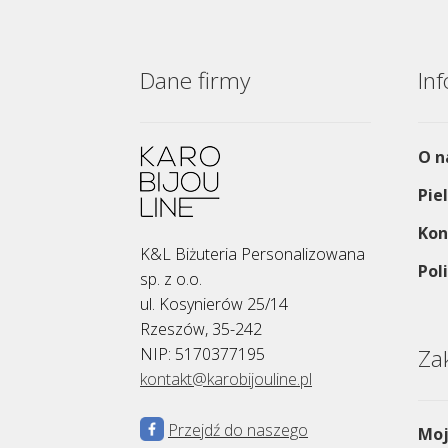
Dane firmy
In
O n
Pie
Kon
K&L Biżuteria Personalizowana
Pol
sp. z o.o.
ul. Kosynierów 25/14
Rzeszów, 35-242
NIP: 5170377195
Za
kontakt@karobijouline.pl
Przejdź do naszego
Moj