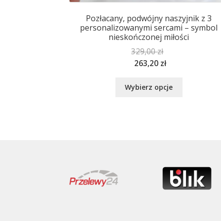
Pozłacany, podwójny naszyjnik z 3
personalizowanymi sercami – symbol
nieskończonej miłości
329,00
zł
263,20
zł
Ten
Wybierz opcje
produkt
ma
wiele
wariantów.
Opcje
można
wybrać
na
stronie
produktu