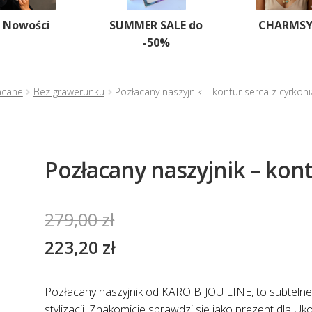
Nowości
SUMMER SALE do
CHARMS
-50%
acane
Bez grawerunku
Pozłacany naszyjnik – kontur serca z cyrkoni
Pozłacany naszyjnik – kont
279,00
zł
223,20
zł
Pozłacany naszyjnik od KARO BIJOU LINE, to subtelne 
stylizacji. Znakomicie sprawdzi się jako prezent dla U