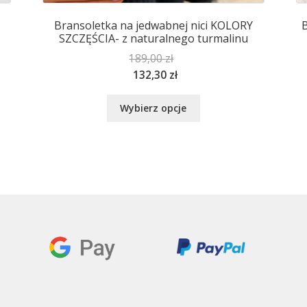
Bransoletka na jedwabnej nici KOLORY
B
SZCZĘŚCIA- z naturalnego turmalinu
189,00
zł
132,30
zł
Ten
Wybierz opcje
produkt
ma
wiele
wariantów.
Opcje
można
wybrać
na
stronie
produktu