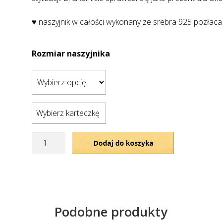
♥ naszyjnik w całości wykonany ze srebra 925 pozłac
Rozmiar naszyjnika
Wybierz karteczkę
ilość
Dodaj do koszyka
Pozłacany
naszyjnik
-
kontur
serca
Podobne produkty
z