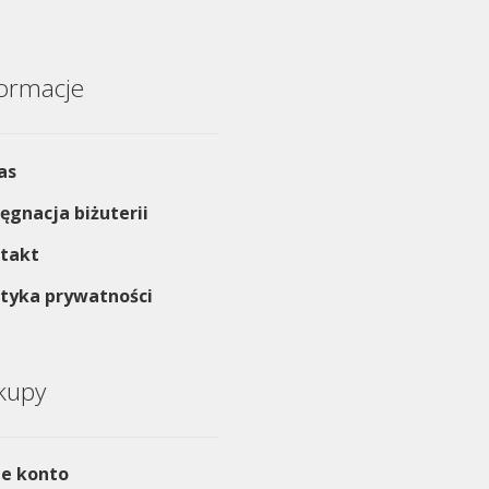
formacje
as
lęgnacja biżuterii
takt
ityka prywatności
kupy
e konto