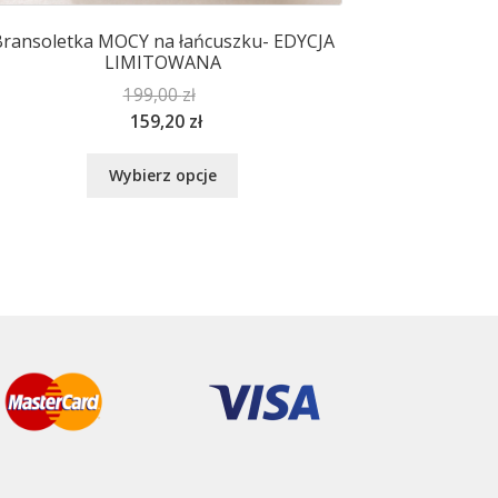
ransoletka MOCY na łańcuszku- EDYCJA
LIMITOWANA
199,00
zł
159,20
zł
Ten
Wybierz opcje
produkt
ma
wiele
wariantów.
Opcje
można
wybrać
na
stronie
produktu