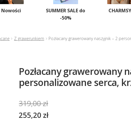
Nowości
SUMMER SALE do
CHARMS
-50%
acane
Z grawerunkiem
Pozłacany grawerowany naszyjnik – 2 person
Pozłacany grawerowany na
personalizowane serca, kr
319,00
zł
255,20
zł