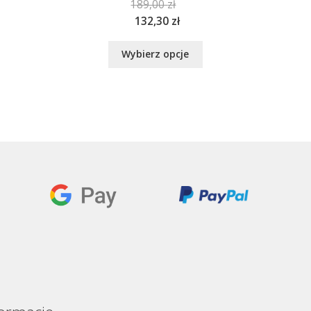
189,00
zł
132,30
zł
Ten
Wybierz opcje
produkt
ma
wiele
wariantów.
Opcje
można
wybrać
na
stronie
produktu