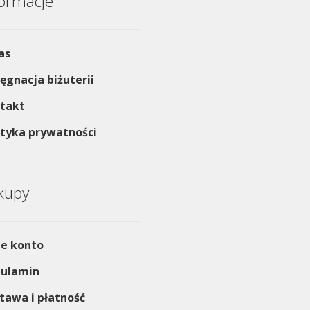
formacje
as
lęgnacja biżuterii
takt
ityka prywatności
kupy
e konto
ulamin
tawa i płatność