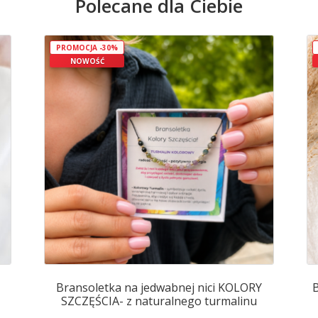
Polecane dla Ciebie
ma
wiele
wariantów.
Opcje
PROMOCJA -30%
NOWOŚĆ
można
wybrać
na
stronie
produktu
Bransoletka na jedwabnej nici KOLORY
B
SZCZĘŚCIA- z naturalnego turmalinu