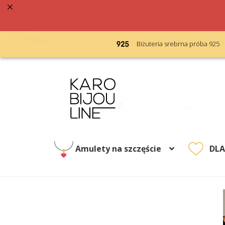
acja 48h
Biżuteria srebrna próba 925
Przejdź
Przejdź
do
do
nawigacji
treści
Amulety na szczęście
DL