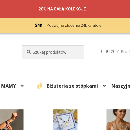
-20% NA CAŁĄ KOLEKCJĘ
Podwójne złocenie 24k karatów
Szukaj:
Szukaj
0,00
zł
0 Prod
A MAMY
Biżuteria ze stópkami
Naszyjn