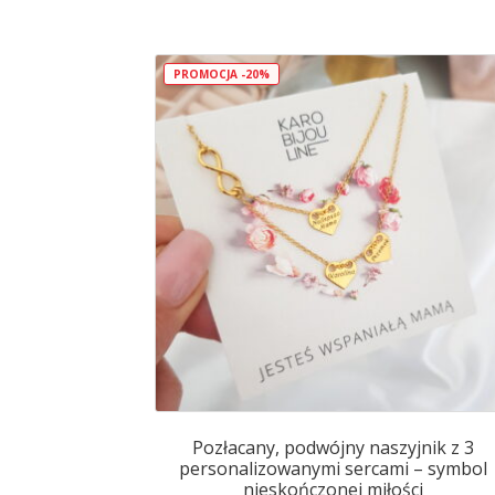
wiele
wariantów.
Opcje
PROMOCJA -20%
można
wybrać
na
stronie
produktu
Pozłacany, podwójny naszyjnik z 3
personalizowanymi sercami – symbol
nieskończonej miłości