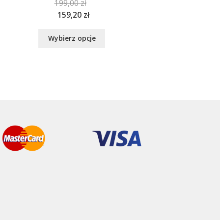
199,00
zł
159,20
zł
Ten
Wybierz opcje
produkt
ma
wiele
wariantów.
Opcje
można
wybrać
na
stronie
produktu