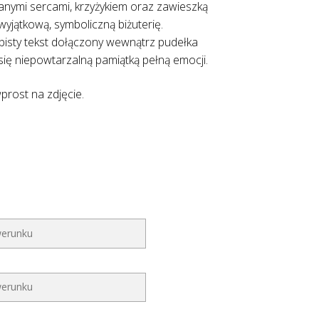
anymi sercami, krzyżykiem oraz zawieszką
yjątkową, symboliczną biżuterię.
bisty tekst dołączony wewnątrz pudełka
się niepowtarzalną pamiątką pełną emocji.
prost na zdjęcie.