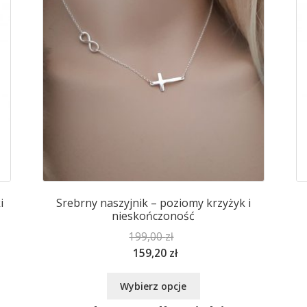
i
Srebrny naszyjnik – poziomy krzyżyk i
nieskończoność
199,00
zł
159,20
zł
Ten
Wybierz opcje
produkt