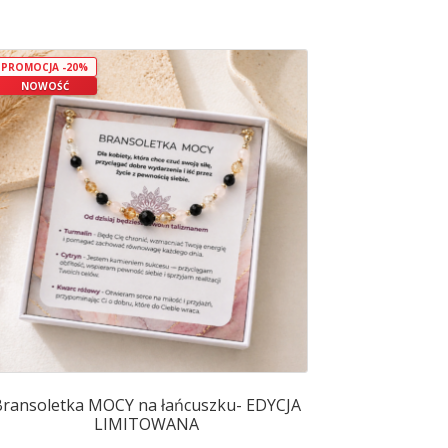
ma
wiele
wariantów.
Opcje
PROMOCJA -20%
NOWOŚĆ
można
wybrać
na
stronie
produktu
ransoletka MOCY na łańcuszku- EDYCJA
LIMITOWANA