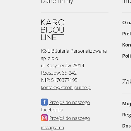
Dane firmy
In
O n
Pie
Kon
K&L Biżuteria Personalizowana
Pol
sp. z o.o.
ul. Kosynierów 25/14
Rzeszów, 35-242
NIP: 5170377195
Za
kontakt@karobijouline.pl
Przejdź do naszego
Moj
facebooka
Reg
Przejdź do naszego
Dos
instagrama