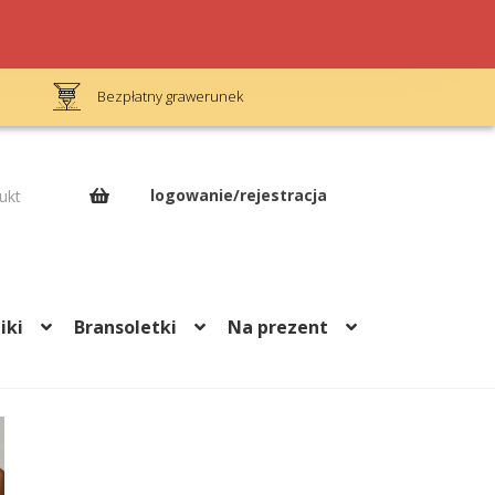
Bezpłatny grawerunek
Op
logowanie/rejestracja
ukt
iki
Bransoletki
Na prezent