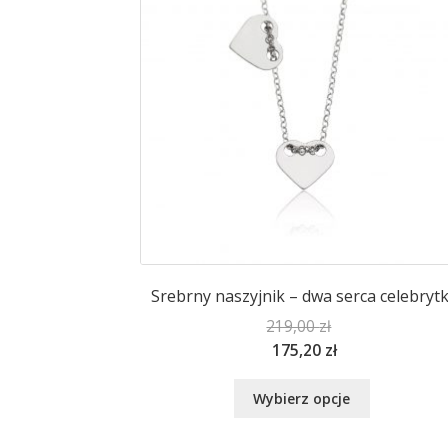
Srebrny naszyjnik – dwa serca celebrytk
219,00
zł
175,20
zł
Ten
Wybierz opcje
produkt
ma