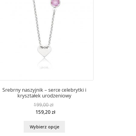
Srebrny naszyjnik – serce celebrytki i
kryształek urodzeniowy
199,00
zł
159,20
zł
Ten
Wybierz opcje
produkt