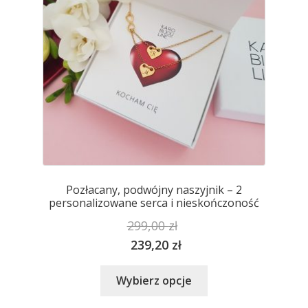
na
stronie
produktu
Pozłacany, podwójny naszyjnik – 2
personalizowane serca i nieskończoność
299,00
zł
239,20
zł
Ten
Wybierz opcje
produkt
ma