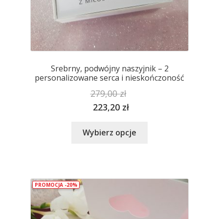
Srebrny, podwójny naszyjnik – 2
personalizowane serca i nieskończoność
279,00
zł
223,20
zł
Ten
Wybierz opcje
produkt
ma
wiele
wariantów.
PROMOCJA -20%
Opcje
można
wybrać