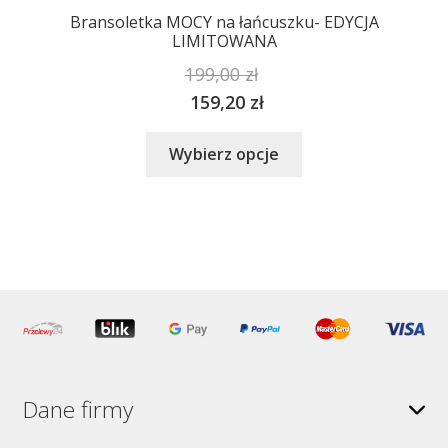
Bransoletka MOCY na łańcuszku- EDYCJA
LIMITOWANA
199,00
zł
159,20
zł
Ten
Wybierz opcje
produkt
ma
wiele
wariantów.
Opcje
można
wybrać
na
stronie
produktu
Dane firmy