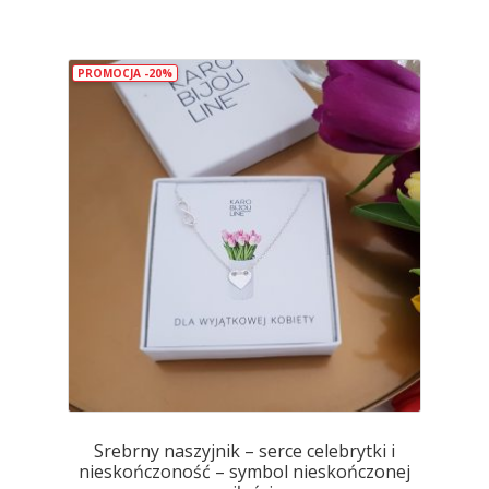
wiele
wariantów.
PROMOCJA -20%
Opcje
można
wybrać
na
stronie
produktu
Srebrny naszyjnik – serce celebrytki i
nieskończoność – symbol nieskończonej