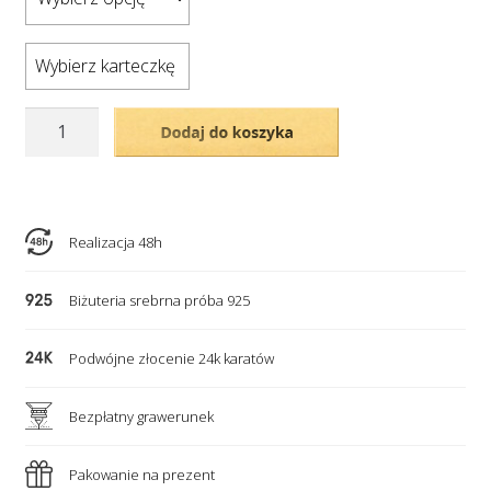
Wybierz karteczkę
ilość
Dodaj do koszyka
Pozłacany
naszyjnik
-
2
Realizacja 48h
personalizowane
serca
Biżuteria srebrna próba 925
celebrytki
Podwójne złocenie 24k karatów
Bezpłatny grawerunek
Pakowanie na prezent