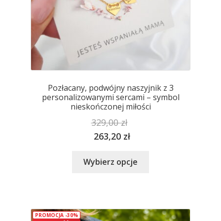
Pozłacany, podwójny naszyjnik z 3
personalizowanymi sercami – symbol
nieskończonej miłości
329,00
zł
263,20
zł
Ten
Wybierz opcje
produkt
ma
wiele
wariantów.
PROMOCJA -30%
Opcje