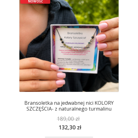
NOWOŚĆ
można
wybrać
na
stronie
produktu
Bransoletka na jedwabnej nici KOLORY
SZCZĘŚCIA- z naturalnego turmalinu
189,00
zł
132,30
zł