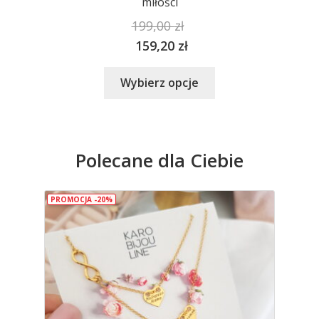
miłości
199,00
zł
159,20
zł
Ten
Wybierz opcje
produkt
ma
wiele
wariantów.
Polecane dla Ciebie
Opcje
można
wybrać
PROMOCJA -20%
na
stronie
produktu