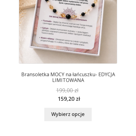
stronie
produktu
Bransoletka MOCY na łańcuszku- EDYCJA
LIMITOWANA
199,00
zł
159,20
zł
Ten
Wybierz opcje
produkt
ma
wiele