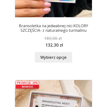
Bransoletka na jedwabnej nici KOLORY
SZCZĘŚCIA- z naturalnego turmalinu
189,00
zł
132,30
zł
Ten
Wybierz opcje
produkt
ma
wiele
wariantów.
PROMOCJA -20%
Opcje
NOWOŚĆ
można
wybrać
na