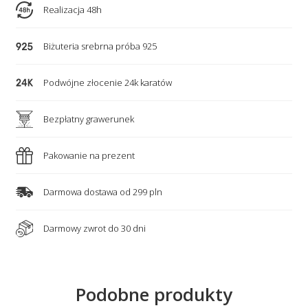
SZCZĘŚCIA
Realizacja 48h
1
(turmalin,
Biżuteria srebrna próba 925
cytryn,
kwarc)
Podwójne złocenie 24k karatów
Bezpłatny grawerunek
Pakowanie na prezent
Darmowa dostawa od 299 pln
Darmowy zwrot do 30 dni
Podobne produkty