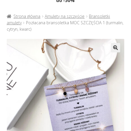
do -50%
Naszyjniki
menu
potom
Rozwiń
Bransoletki
Strona główna
Amulety na szczęście
Bransoletki
menu
amulety
Pozłacana bransoletka MOC SZCZĘŚCIA 1 (turmalin,
potom
cytryn, kwarc)
Rozwiń
Na prezent
menu
potom