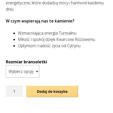
energetyczne, które dodadzą mocy i harmonii każdemu
dniu.
W czym wspierają nas te kamienie?
Wzmacniająca energia Turmalinu
Miłość i spokój dzięki Kwarcowi Różowemu
Optymizm i radość życia od Cytrynu
Rozmiar bransoletki
ilość
Dodaj do koszyka
Pozłacana
bransoletka
MOC