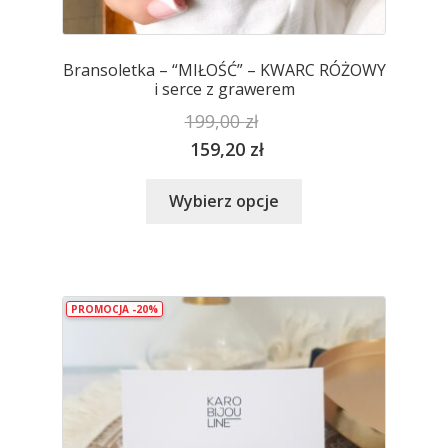
Bransoletka – “MIŁOŚĆ” – KWARC RÓŻOWY
i serce z grawerem
199,00
zł
159,20
zł
Ten
Wybierz opcje
produkt
ma
wiele
wariantów.
PROMOCJA -20%
Opcje
można
wybrać
na
stronie
produktu