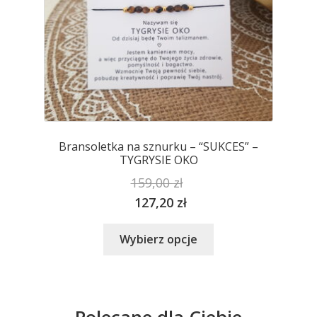
Bransoletka na sznurku – “SUKCES” –
TYGRYSIE OKO
159,00
zł
127,20
zł
Ten
Wybierz opcje
produkt
ma
wiele
wariantów.
Polecane dla Ciebie