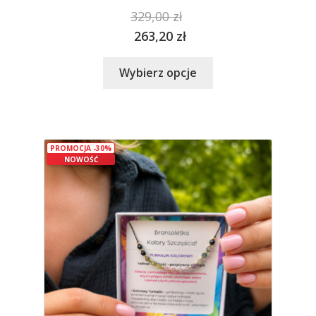
329,00
zł
263,20
zł
Ten
Wybierz opcje
produkt
ma
wiele
wariantów.
PROMOCJA -30%
Opcje
NOWOŚĆ
można
wybrać
na
stronie
produktu