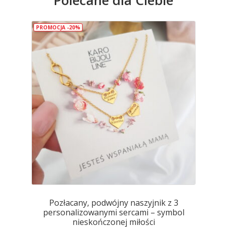
Opcje
można
wybrać
PROMOCJA -20%
na
stronie
produktu
Pozłacany, podwójny naszyjnik z 3
personalizowanymi sercami – symbol
nieskończonej miłości