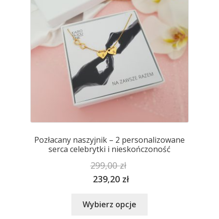
na
stronie
produktu
Pozłacany naszyjnik – 2 personalizowane
serca celebrytki i nieskończoność
299,00
zł
239,20
zł
Ten
Wybierz opcje
produkt