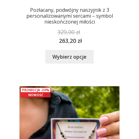
Pozłacany, podwójny naszyjnik z 3
personalizowanymi sercami – symbol
nieskończonej miłości
329,00
zł
263,20
zł
Ten
Wybierz opcje
produkt
ma
wiele
wariantów.
PROMOCJA -30%
Opcje
NOWOŚĆ
można
wybrać
na
stronie
produktu