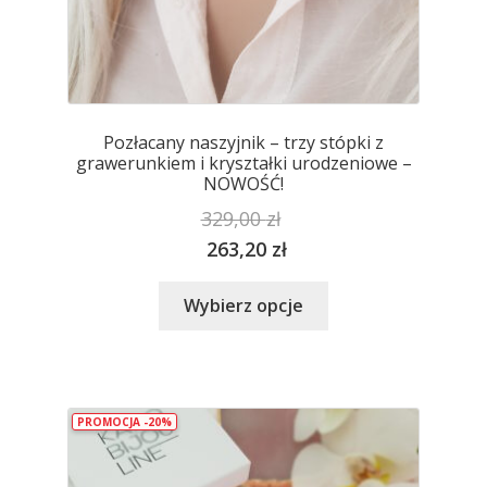
Pozłacany naszyjnik – trzy stópki z
grawerunkiem i kryształki urodzeniowe –
NOWOŚĆ!
329,00
zł
263,20
zł
Ten
Wybierz opcje
produkt
ma
wiele
wariantów.
PROMOCJA -20%
Opcje
można
wybrać