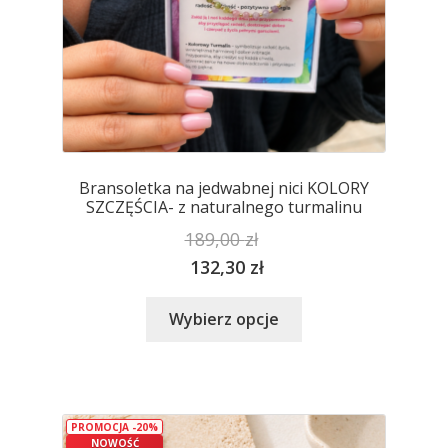
Bransoletka na jedwabnej nici KOLORY
SZCZĘŚCIA- z naturalnego turmalinu
189,00
zł
132,30
zł
Ten
Wybierz opcje
produkt
ma
wiele
wariantów.
PROMOCJA -20%
Opcje
NOWOŚĆ