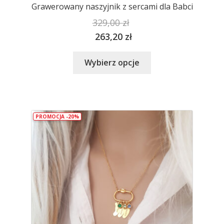
Grawerowany naszyjnik z sercami dla Babci
329,00
zł
263,20
zł
Ten
Wybierz opcje
produkt
ma
wiele
wariantów.
PROMOCJA -20%
Opcje
można
wybrać
na
stronie
produktu