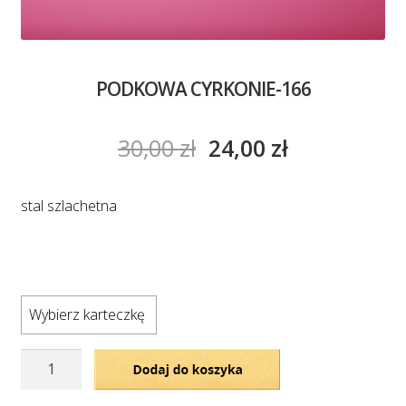
PODKOWA CYRKONIE-166
30,00
zł
24,00
zł
stal szlachetna
Wybierz karteczkę
ilość
Dodaj do koszyka
PODKOWA
CYRKONIE-