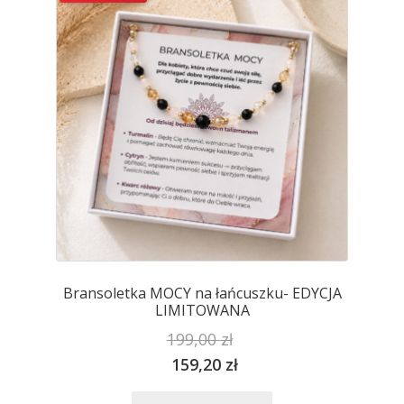
można
wybrać
na
stronie
produktu
Bransoletka MOCY na łańcuszku- EDYCJA
LIMITOWANA
199,00
zł
159,20
zł
Ten