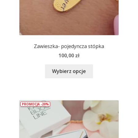
Zawieszka- pojedyncza stópka
100,00
zł
Ten
Wybierz opcje
produkt
ma
wiele
wariantów.
PROMOCJA -20%
Opcje
można
wybrać
na
stronie