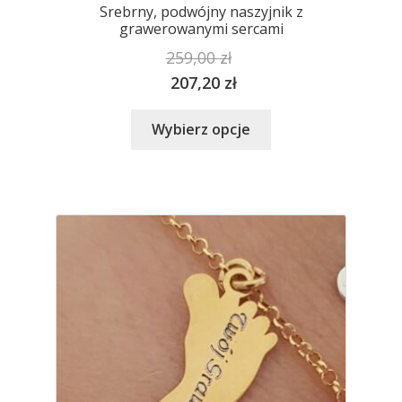
Srebrny, podwójny naszyjnik z
grawerowanymi sercami
259,00
zł
207,20
zł
Ten
Wybierz opcje
produkt
ma
wiele
wariantów.
Opcje
można
wybrać
na
stronie
produktu