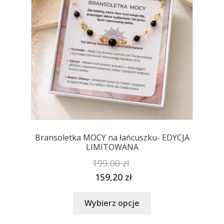
na
stronie
produktu
Bransoletka MOCY na łańcuszku- EDYCJA
LIMITOWANA
199,00
zł
159,20
zł
Ten
Wybierz opcje
produkt
ma