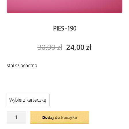
PIES -190
30,00
zł
24,00
zł
stal szlachetna
Wybierz karteczkę
ilość
Dodaj do koszyka
PIES
-190