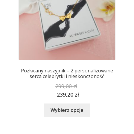
produktu
Pozłacany naszyjnik – 2 personalizowane
serca celebrytki i nieskończoność
299,00
zł
239,20
zł
Ten
Wybierz opcje
produkt
ma
wiele