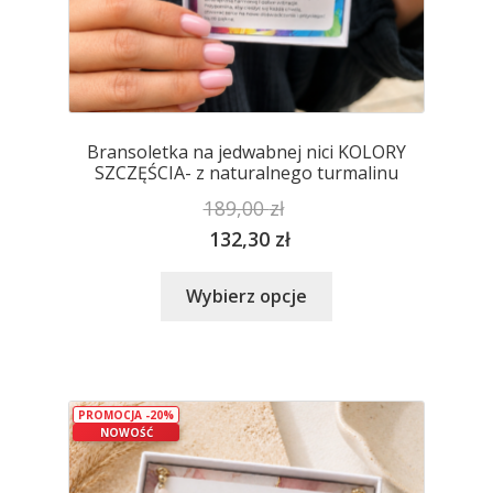
Bransoletka na jedwabnej nici KOLORY
SZCZĘŚCIA- z naturalnego turmalinu
189,00
zł
132,30
zł
Ten
Wybierz opcje
produkt
ma
wiele
wariantów.
PROMOCJA -20%
Opcje
NOWOŚĆ
można
wybrać