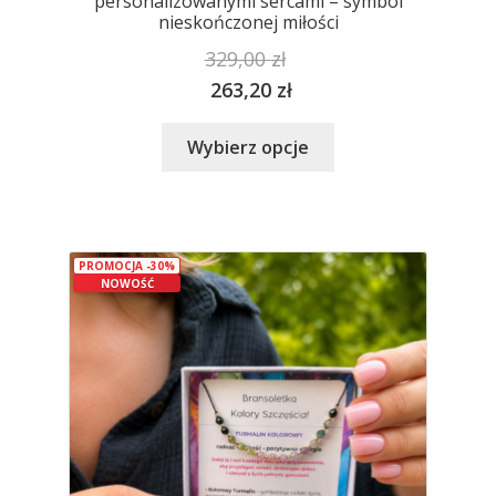
personalizowanymi sercami – symbol
nieskończonej miłości
329,00
zł
263,20
zł
Ten
Wybierz opcje
produkt
ma
wiele
wariantów.
PROMOCJA -30%
Opcje
NOWOŚĆ
można
wybrać
na
stronie
produktu