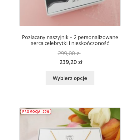
Pozłacany naszyjnik – 2 personalizowane
serca celebrytki i nieskończoność
299,00
zł
239,20
zł
Ten
Wybierz opcje
produkt
ma
wiele
wariantów.
PROMOCJA -20%
Opcje
można
wybrać
na