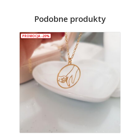
-61
Podobne produkty
PROMOCJA -20%