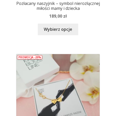
Pozłacany naszyjnik – symbol nierozłącznej
miłości mamy i dziecka
189,00
zł
Ten
Wybierz opcje
produkt
ma
wiele
wariantów.
PROMOCJA -20%
Opcje
można
wybrać
na
stronie
produktu