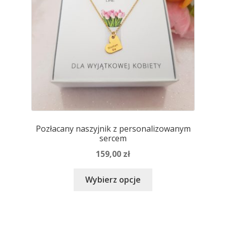
stronie
produktu
Pozłacany naszyjnik z personalizowanym
sercem
159,00
zł
Ten
Wybierz opcje
produkt
ma
wiele
wariantów.