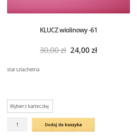
KLUCZ wiolinowy -61
30,00
zł
24,00
zł
stal szlachetna
Wybierz karteczkę
ilość
Dodaj do koszyka
KLUCZ
wiolinowy