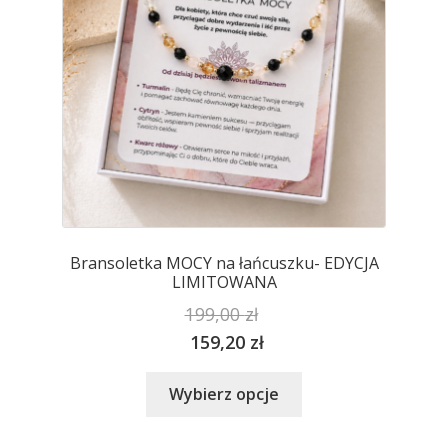
stronie
produktu
Bransoletka MOCY na łańcuszku- EDYCJA
LIMITOWANA
199,00
zł
159,20
zł
Ten
Wybierz opcje
produkt
ma