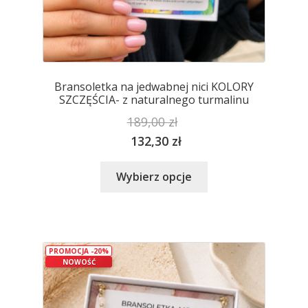
Bransoletka na jedwabnej nici KOLORY
SZCZĘŚCIA- z naturalnego turmalinu
189,00
zł
132,30
zł
Ten
Wybierz opcje
produkt
ma
wiele
wariantów.
PROMOCJA -20%
Opcje
NOWOŚĆ
można
wybrać
na