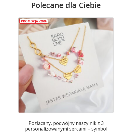
Polecane dla Ciebie
Opcje
można
wybrać
PROMOCJA -20%
na
stronie
produktu
Pozłacany, podwójny naszyjnik z 3
personalizowanymi sercami – symbol