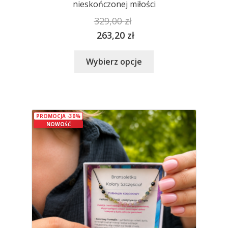
nieskończonej miłości
329,00
zł
263,20
zł
Ten
Wybierz opcje
produkt
ma
wiele
wariantów.
PROMOCJA -30%
Opcje
NOWOŚĆ
można
wybrać
na
stronie
produktu