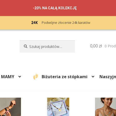
-20% NA CAŁĄ KOLEKCJĘ
Podwójne złocenie 24k karatów
Szukaj:
Szukaj
0,00
zł
0 Prod
A MAMY
Biżuteria ze stópkami
Naszyjn