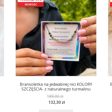
można
NOWOŚĆ
wybrać
na
stronie
produktu
Bransoletka na jedwabnej nici KOLORY
B
SZCZĘŚCIA- z naturalnego turmalinu
189,00
zł
132,30
zł
Ten