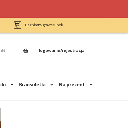
Bezpłatny grawerunek
Op
logowanie/rejestracja
ukt
iki
Bransoletki
Na prezent