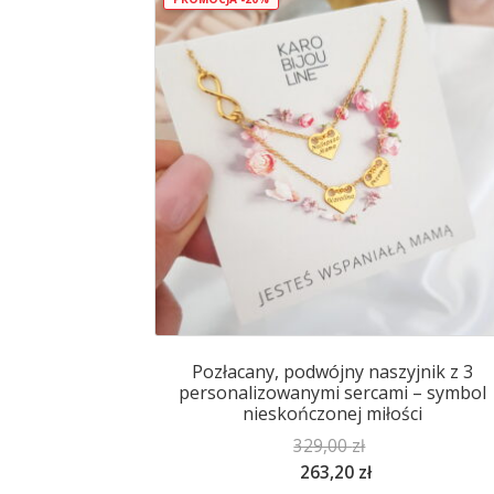
Opcje
można
wybrać
na
stronie
produktu
Pozłacany, podwójny naszyjnik z 3
personalizowanymi sercami – symbol
nieskończonej miłości
329,00
zł
263,20
zł