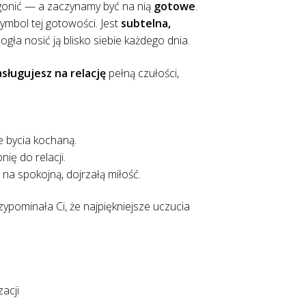
 gonić — a zaczynamy być na nią
gotowe
.
ymbol tej gotowości. Jest
subtelna,
ła nosić ją blisko siebie każdego dnia.
asługujesz na relację
pełną czułości,
e bycia kochaną.
ię do relacji.
na spokojną, dojrzałą miłość.
zypominała Ci, że najpiękniejsze uczucia
zacji