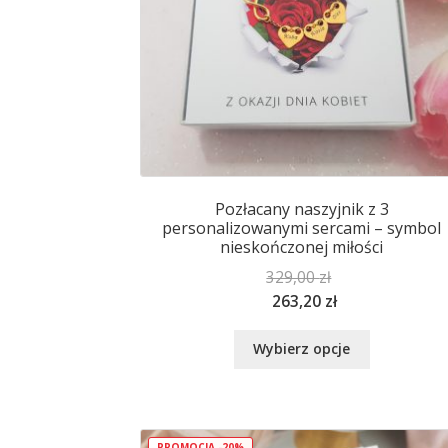
Pozłacany naszyjnik z 3
personalizowanymi sercami – symbol
nieskończonej miłości
329,00
zł
263,20
zł
Ten
Wybierz opcje
produkt
ma
wiele
wariantów.
PROMOCJA -20%