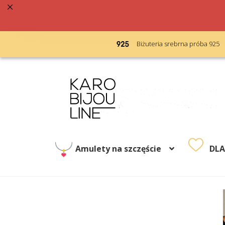
acja 48h
Biżuteria srebrna próba 925
Przejdź
Przejdź
do
do
nawigacji
treści
Amulety na szczęście
DL