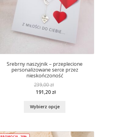
Srebrny naszyjnik – przeplecione
personalizowane serce przez
nieskończoność
239,00
zł
191,20
zł
Ten
Wybierz opcje
produkt
ma
wiele
wariantów.
PROMOCJA -20%