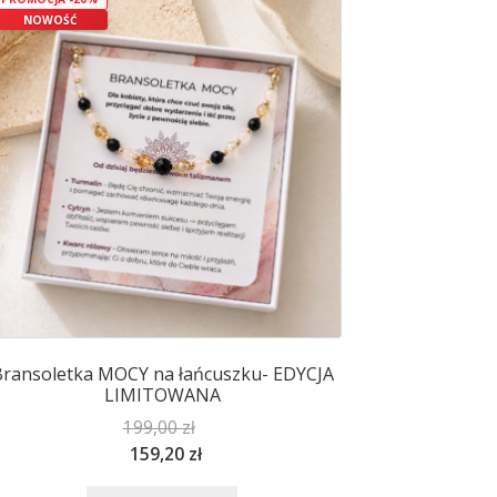
Opcje
NOWOŚĆ
można
wybrać
na
stronie
produktu
ransoletka MOCY na łańcuszku- EDYCJA
LIMITOWANA
199,00
zł
159,20
zł
Ten