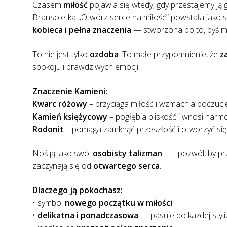
Czasem
miłość
pojawia się wtedy, gdy przestajemy ją
Bransoletka „Otwórz serce na miłość” powstała jako s
kobieca i pełna znaczenia
— stworzona po to, byś mog
To nie jest tylko
ozdoba
. To małe przypomnienie, że
z
spokoju i prawdziwych emocji.
Znaczenie Kamieni:
Kwarc różowy
– przyciąga miłość i wzmacnia poczuci
Kamień księżycowy
– pogłębia bliskość i wnosi harmon
Rodonit
– pomaga zamknąć przeszłość i otworzyć się 
Noś ją jako swój
osobisty talizman
— i pozwól, by pr
zaczynają się od
otwartego serca
.
Dlaczego ją pokochasz:
• symbol
nowego początku w miłości
•
delikatna i ponadczasowa
— pasuje do każdej styli