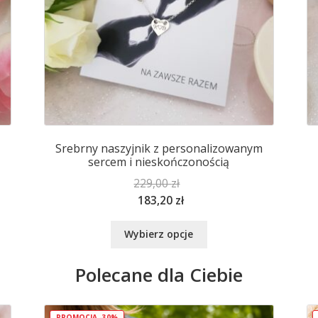
Srebrny naszyjnik z personalizowanym
sercem i nieskończonością
229,00
zł
183,20
zł
Ten
Wybierz opcje
produkt
ma
Polecane dla Ciebie
wiele
wariantów.
Opcje
PROMOCJA -30%