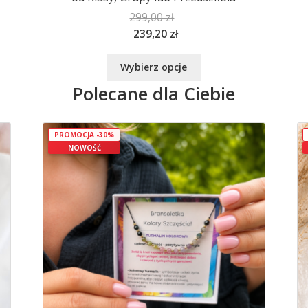
299,00
zł
239,20
zł
Ten
Wybierz opcje
produkt
Polecane dla Ciebie
ma
wiele
wariantów.
Opcje
PROMOCJA -30%
NOWOŚĆ
można
wybrać
na
stronie
produktu