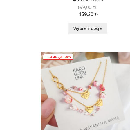
199,00
zł
159,20
zł
Ten
Wybierz opcje
produkt
ma
wiele
wariantów.
Opcje
PROMOCJA -20%
można
wybrać
na
stronie
produktu