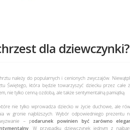
chrzest dla dziewczynki?
chrztu należy do popularnych i cenionych zwyczajów. Niewątpl
ztu Świętego, która będzie towarzyszyć dziecku przez całe ż
, nie tylko cenną ozdobą, ale także sentymentalną pamiątką.
 które nie tylko wprowadza dziecko w życie duchowe, ale rów
ia w gronie najbliższych. Wybór odpowiedniego prezentu n
 wyzwanie – p
odarunek powinien być zarówno elegan
entymentalny
. W przypadku dziewczynek jednym z najbard