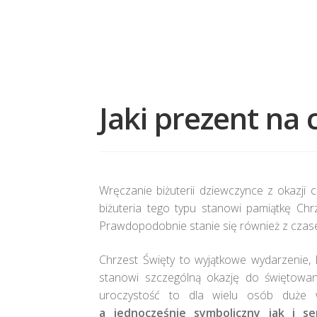
Jaki prezent na 
Wręczanie biżuterii dziewczynce z okazji 
biżuteria tego typu stanowi pamiątkę Chr
Prawdopodobnie stanie się również z czasem
Chrzest Święty to wyjątkowe wydarzenie,
stanowi szczególną okazję do świętowan
uroczystość to dla wielu osób duże
a jednocześnie symboliczny jak i s