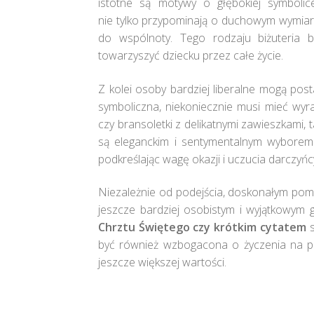
istotne są motywy o głębokiej symbolice 
nie tylko przypominają o duchowym wymiarze
do wspólnoty. Tego rodzaju biżuteria 
towarzyszyć dziecku przez całe życie.
Z kolei osoby bardziej liberalne mogą post
symboliczna, niekoniecznie musi mieć wyra
czy bransoletki z delikatnymi zawieszkami, t
są eleganckim i sentymentalnym wyborem.
podkreślając wagę okazji i uczucia darczyńc
Niezależnie od podejścia, doskonałym pomy
jeszcze bardziej osobistym i wyjątkowym g
Chrztu Świętego czy krótkim cytatem
s
być również wzbogacona o życzenia na prz
jeszcze większej wartości.