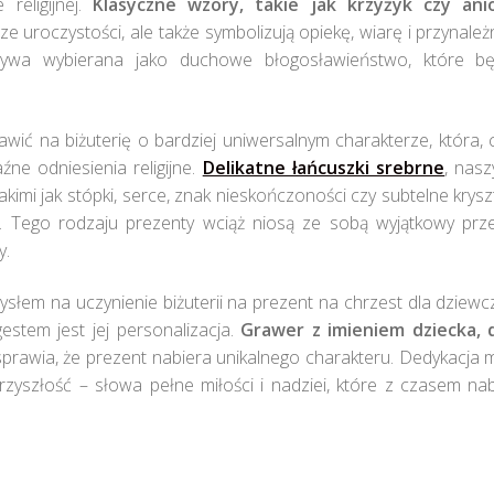
religijnej.
Klasyczne wzory, takie jak krzyżyk czy ani
 uroczystości, ale także symbolizują opiekę, wiarę i przynale
bywa wybierana jako duchowe błogosławieństwo, które bę
awić na biżuterię o bardziej uniwersalnym charakterze, która,
źne odniesienia religijne.
Delikatne łańcuszki srebrne
, naszy
akimi jak stópki, serce, znak nieskończoności czy subtelne kryszt
 Tego rodzaju prezenty wciąż niosą ze sobą wyjątkowy prze
y.
słem na uczynienie biżuterii na prezent na chrzest dla dziewc
estem jest jej personalizacja.
Grawer z imieniem dziecka, 
prawia, że prezent nabiera unikalnego charakteru. Dedykacja
yszłość – słowa pełne miłości i nadziei, które z czasem nab