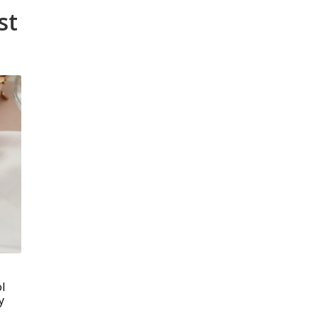
st
l
y