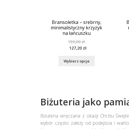
Bransoletka – srebrny,
B
minimalistyczny krzyżyk
na łańcuszku
159,00
zł
127,20
zł
Wybierz opcje
Biżuteria jako pami
Biżuteria wręczana z okazji Chrztu Świę
wybór często zależy od podejścia i warto