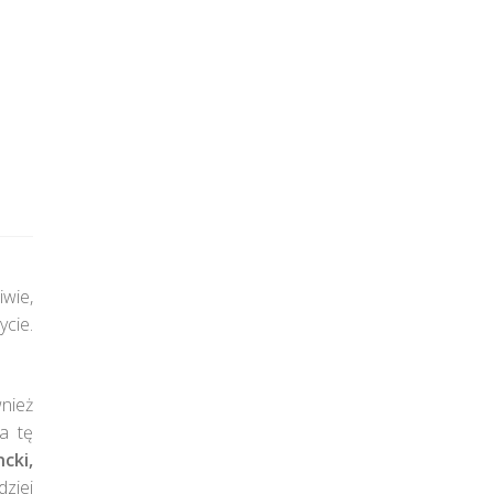
iwie,
ycie.
nież
a tę
cki,
ziej