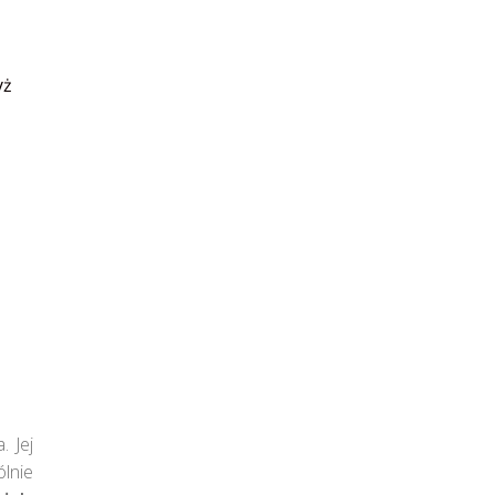
yż
 Jej
lnie