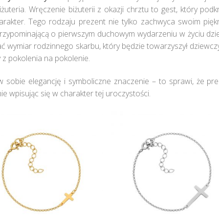
teria. Wręczenie biżuterii z okazji chrztu to gest, który podk
arakter. Tego rodzaju prezent nie tylko zachwyca swoim pięk
e, przypominającą o pierwszym duchowym wydarzeniu w życiu dzi
ć wymiar rodzinnego skarbu, który będzie towarzyszył dziewc
 z pokolenia na pokolenie.
 sobie elegancję i symboliczne znaczenie – to sprawi, że pr
e wpisując się w charakter tej uroczystości.