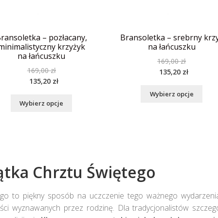
ransoletka – pozłacany,
Bransoletka – srebrny krz
minimalistyczny krzyżyk
na łańcuszku
na łańcuszku
169,00
zł
169,00
zł
135,20
zł
135,20
zł
Wybierz opcje
Wybierz opcje
ątka Chrztu Świętego
tego to piękny sposób na uczczenie tego ważnego wydarzenia.
ści wyznawanych przez rodzinę. Dla tradycjonalistów szczegó