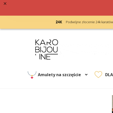
ebrna próba 925
Podwójne złocenie 24k karatów
Przejdź
Przejdź
do
do
nawigacji
treści
Amulety na szczęście
DL