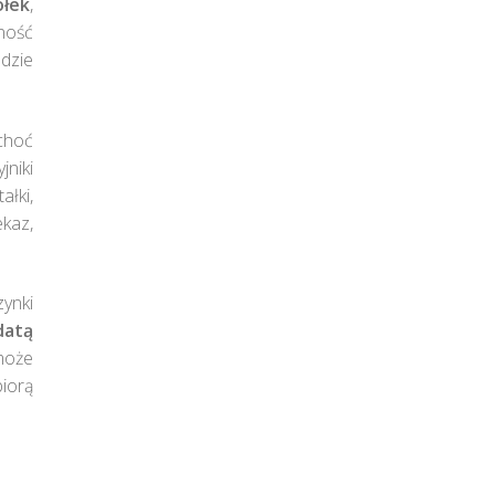
ołek
,
żność
dzie
 choć
jniki
ałki,
kaz,
zynki
datą
 może
iorą