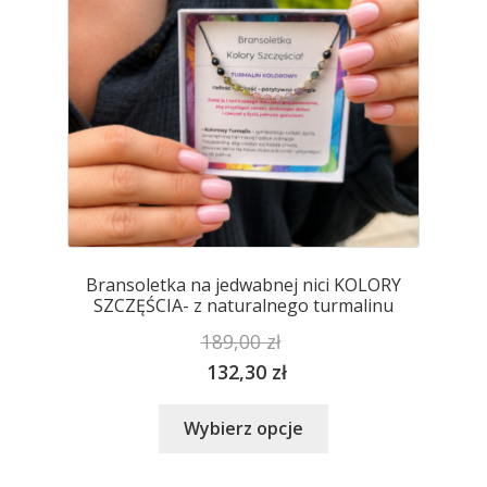
stronie
produktu
Bransoletka na jedwabnej nici KOLORY
SZCZĘŚCIA- z naturalnego turmalinu
189,00
zł
132,30
zł
Ten
Wybierz opcje
produkt
ma