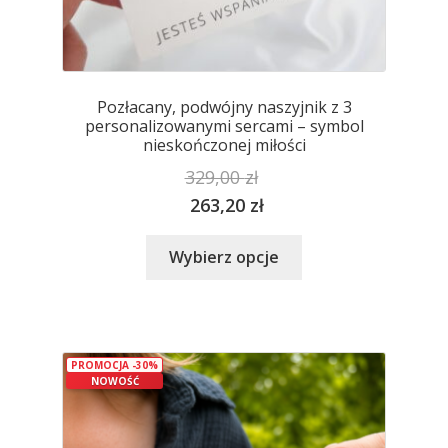
Pozłacany, podwójny naszyjnik z 3
personalizowanymi sercami – symbol
nieskończonej miłości
329,00
zł
263,20
zł
Ten
Wybierz opcje
produkt
ma
wiele
wariantów.
PROMOCJA -30%
Opcje
NOWOŚĆ
można
wybrać
na