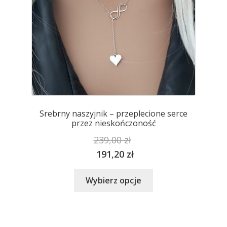
produktu
Srebrny naszyjnik – przeplecione serce
przez nieskończoność
239,00
zł
191,20
zł
Ten
Wybierz opcje
produkt
ma
wiele
wariantów.