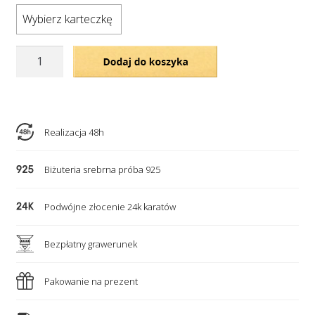
Wybierz karteczkę
ilość
Dodaj do koszyka
Srebrny,
podwójny
naszyjnik
-
Realizacja 48h
2
grawerowane
Biżuteria srebrna próba 925
serca
i
Podwójne złocenie 24k karatów
krzyżyk
Bezpłatny grawerunek
Pakowanie na prezent