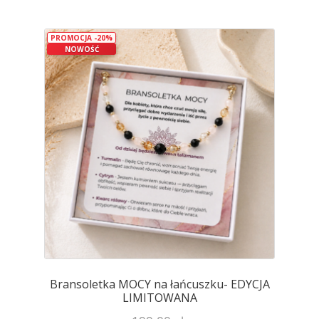
wiele
wariantów.
PROMOCJA -20%
Opcje
NOWOŚĆ
można
wybrać
na
stronie
produktu
Bransoletka MOCY na łańcuszku- EDYCJA
LIMITOWANA