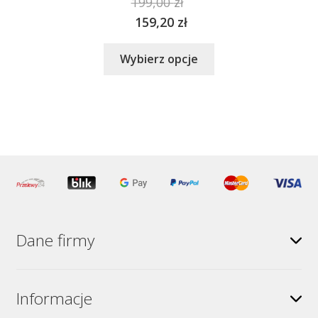
199,00
zł
159,20
zł
Ten
Wybierz opcje
produkt
ma
wiele
wariantów.
Opcje
można
wybrać
na
stronie
produktu
Dane firmy
Informacje