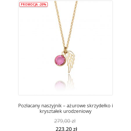
PROMOCJA -20%
Opcje
można
wybrać
na
stronie
produktu
Pozłacany naszyjnik – ażurowe skrzydełko i
kryształek urodzeniowy
279,00
zł
223,20
zł