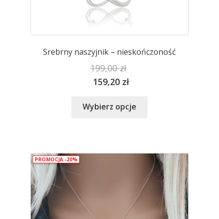
Srebrny naszyjnik – nieskończoność
199,00
zł
159,20
zł
Ten
Wybierz opcje
produkt
ma
wiele
wariantów.
PROMOCJA -20%
Opcje
można
wybrać
na
stronie