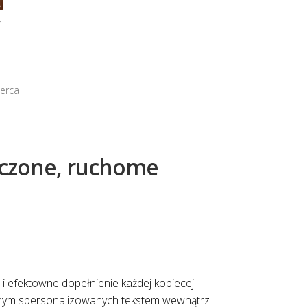
Y
serca
łączone, ruchome
i efektowne dopełnienie każdej kobiecej
łasnym spersonalizowanych tekstem wewnątrz