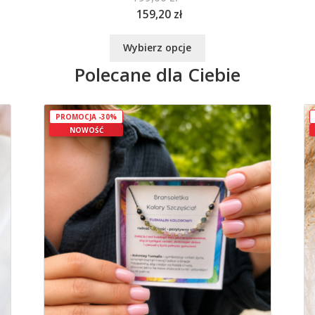
159,20
zł
Ten
Wybierz opcje
produkt
Polecane dla Ciebie
ma
wiele
wariantów.
Opcje
PROMOCJA -30%
NOWOŚĆ
można
wybrać
na
stronie
produktu