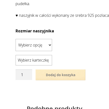
pudełka.
♥ naszyjnik w całości wykonany ze srebra 925 pozłac
Rozmiar naszyjnika
Wybierz karteczkę
ilość
Produkt chwilowo
Pozłacany
niedostępny
naszyjnik
-
połączone,
ruchome
Podobne produkty
serca