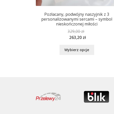
Pozłacany, podwójny naszyjnik z 3
personalizowanymi sercami – symbol
nieskończonej miłości
329,00
zł
263,20
zł
Ten
Wybierz opcje
produkt
ma
wiele
wariantów.
Opcje
można
wybrać
na
stronie
produktu