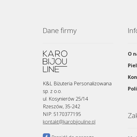
Dane firmy
In
O n
Pie
Kon
K&L Biżuteria Personalizowana
Pol
sp. z o.o.
ul. Kosynierów 25/14
Rzeszów, 35-242
NIP: 5170377195
Za
kontakt@karobijouline.pl