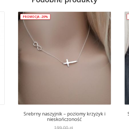
PROMOCJA -20%
Srebrny naszyjnik – poziomy krzyżyk i
nieskończoność
199,00
zł