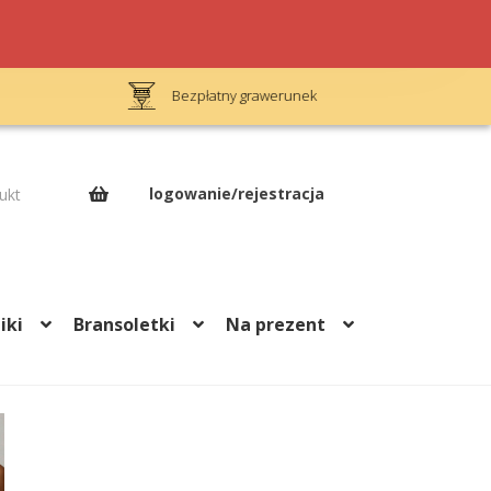
Bezpłatny grawerunek
Op
logowanie/rejestracja
ukt
iki
Bransoletki
Na prezent