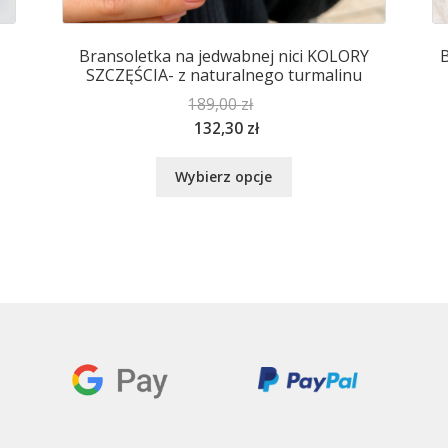
Bransoletka na jedwabnej nici KOLORY
B
SZCZĘŚCIA- z naturalnego turmalinu
189,00
zł
132,30
zł
Ten
Wybierz opcje
produkt
ma
wiele
wariantów.
Opcje
można
wybrać
na
stronie
produktu