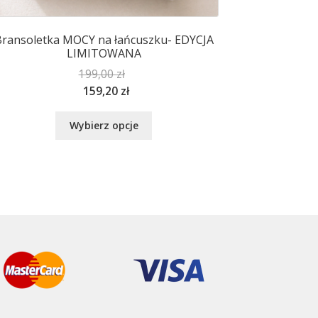
ransoletka MOCY na łańcuszku- EDYCJA
LIMITOWANA
199,00
zł
159,20
zł
Ten
Wybierz opcje
produkt
ma
wiele
wariantów.
Opcje
można
wybrać
na
stronie
produktu