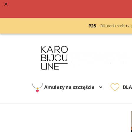
acja 48h
Biżuteria srebrna próba 925
Przejdź
Przejdź
do
do
nawigacji
treści
Amulety na szczęście
DL