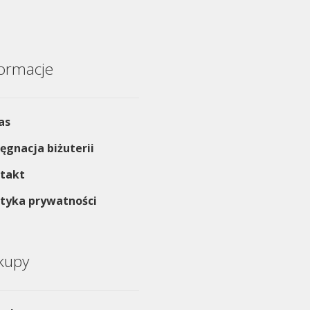
formacje
as
lęgnacja biżuterii
takt
ityka prywatności
kupy