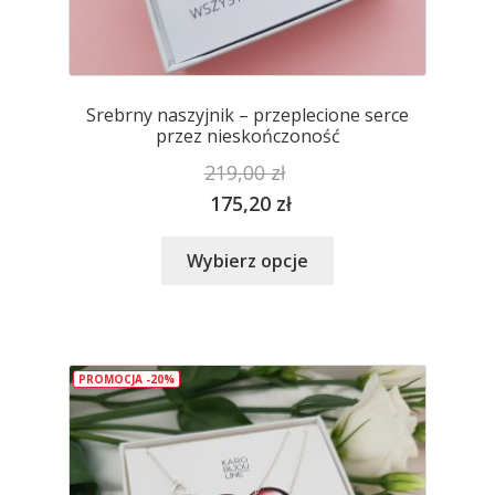
Srebrny naszyjnik – przeplecione serce
przez nieskończoność
219,00
zł
175,20
zł
Ten
Wybierz opcje
produkt
ma
wiele
wariantów.
PROMOCJA -20%
Opcje
można
wybrać
na