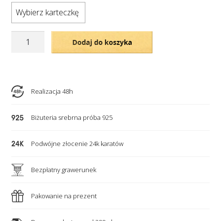
Wybierz karteczkę
ilość
Dodaj do koszyka
Grawerowany
naszyjnik,
serce,
kryształek
Realizacja 48h
i
stópki.
Biżuteria srebrna próba 925
Nowość!
Podwójne złocenie 24k karatów
Bezpłatny grawerunek
Pakowanie na prezent