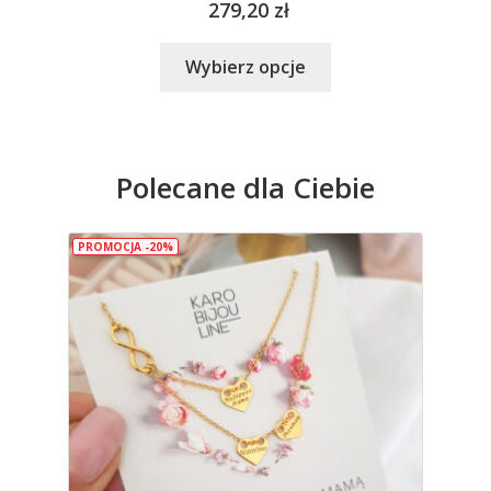
279,20
zł
Ten
Wybierz opcje
produkt
ma
wiele
wariantów.
Polecane dla Ciebie
Opcje
można
wybrać
PROMOCJA -20%
na
stronie
produktu