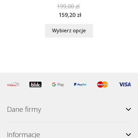
199,00
zł
159,20
zł
Ten
Wybierz opcje
produkt
ma
wiele
wariantów.
Opcje
można
wybrać
na
stronie
produktu
Dane firmy
Informacje