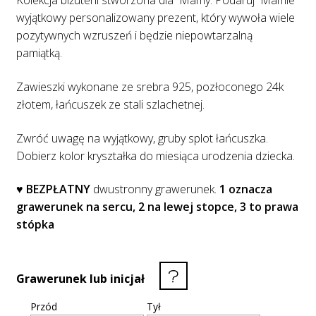
Kolekcja biżuterii stworzona dla Mamy. Podaruj Mamie
wyjątkowy personalizowany prezent, który wywoła wiele
pozytywnych wzruszeń i będzie niepowtarzalną
pamiątką.
Zawieszki wykonane ze srebra 925, pozłoconego 24k
złotem, łańcuszek ze stali szlachetnej.
Zwróć uwagę na wyjątkowy, gruby splot łańcuszka.
Dobierz kolor kryształka do miesiąca urodzenia dziecka.
♥
BEZPŁATNY
dwustronny grawerunek.
1 oznacza
grawerunek na sercu, 2 na lewej stopce, 3 to prawa
stópka
Grawerunek lub inicjał
Przód
Tył