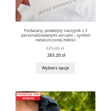
Pozłacany, podwójny naszyjnik z 3
personalizowanymi sercami – symbol
nieskończonej miłości
329,00
zł
263,20
zł
Ten
Wybierz opcje
produkt
ma
wiele
wariantów.
PROMOCJA -30%
Opcje
NOWOŚĆ
można
wybrać