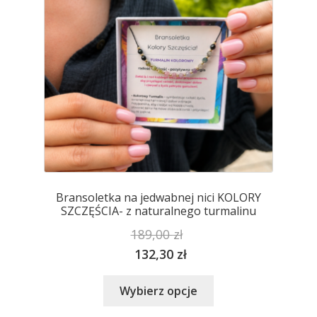
na
stronie
produktu
Bransoletka na jedwabnej nici KOLORY
SZCZĘŚCIA- z naturalnego turmalinu
189,00
zł
132,30
zł
Ten
Wybierz opcje
produkt