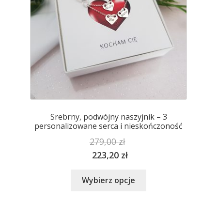
stronie
produktu
Srebrny, podwójny naszyjnik – 3
personalizowane serca i nieskończoność
279,00
zł
223,20
zł
Ten
Wybierz opcje
produkt
ma
wiele