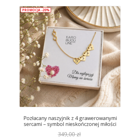
wariantów.
PROMOCJA -20%
Opcje
można
wybrać
na
stronie
produktu
Pozłacany naszyjnik z 4 grawerowanymi
sercami – symbol nieskończonej miłości
349,00
zł