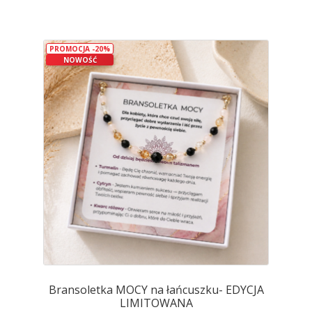
ma
wiele
wariantów.
PROMOCJA -20%
Opcje
NOWOŚĆ
można
wybrać
na
stronie
produktu
Bransoletka MOCY na łańcuszku- EDYCJA
LIMITOWANA