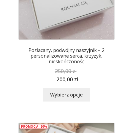
Pozłacany, podwójny naszyjnik – 2
personalizowane serca, krzyżyk,
nieskończoność
250,00
zł
200,00
zł
Ten
Wybierz opcje
produkt
ma
wiele
wariantów.
PROMOCJA -20%
Opcje