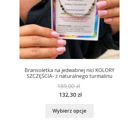
produktu
Bransoletka na jedwabnej nici KOLORY
SZCZĘŚCIA- z naturalnego turmalinu
189,00
zł
132,30
zł
Ten
Wybierz opcje
produkt
ma
wiele
wariantów.