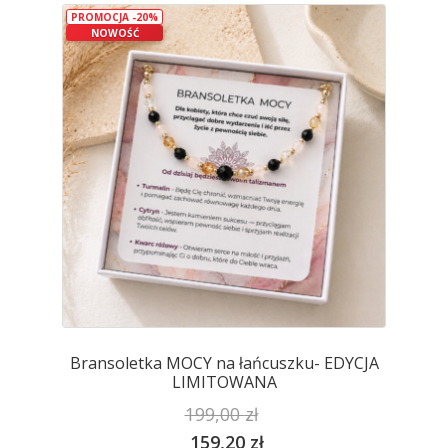
PROMOCJA -20%
Opcje
NOWOŚĆ
można
wybrać
na
stronie
produktu
Bransoletka MOCY na łańcuszku- EDYCJA
LIMITOWANA
199,00
zł
159,20
zł