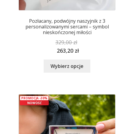
Pozłacany, podwójny naszyjnik z 3
personalizowanymi sercami – symbol
nieskończonej miłości
329,00
zł
263,20
zł
Ten
Wybierz opcje
produkt
ma
wiele
wariantów.
PROMOCJA -30%
Opcje
NOWOŚĆ
można
wybrać
na
stronie