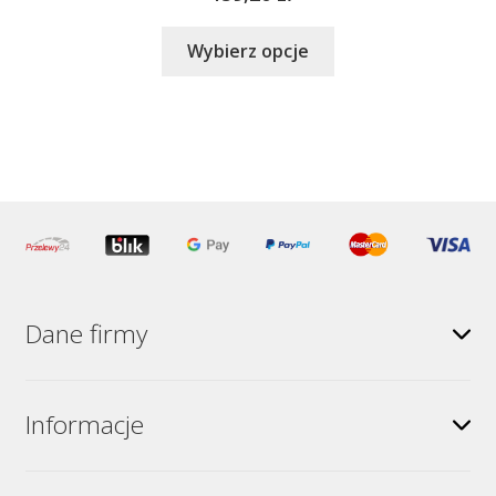
Ten
Wybierz opcje
produkt
ma
wiele
wariantów.
Opcje
można
wybrać
na
stronie
produktu
Dane firmy
Informacje