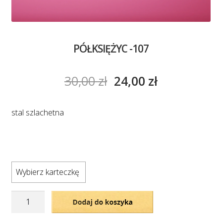
PÓŁKSIĘŻYC -107
30,00
zł
24,00
zł
stal szlachetna
Wybierz karteczkę
ilość
Dodaj do koszyka
PÓŁKSIĘŻYC
-107