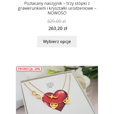
Pozłacany naszyjnik – trzy stópki z
grawerunkiem i kryształki urodzeniowe –
NOWOŚĆ!
329,00
zł
263,20
zł
Ten
Wybierz opcje
produkt
ma
wiele
wariantów.
PROMOCJA -20%
Opcje
można
wybrać
na
stronie
produktu