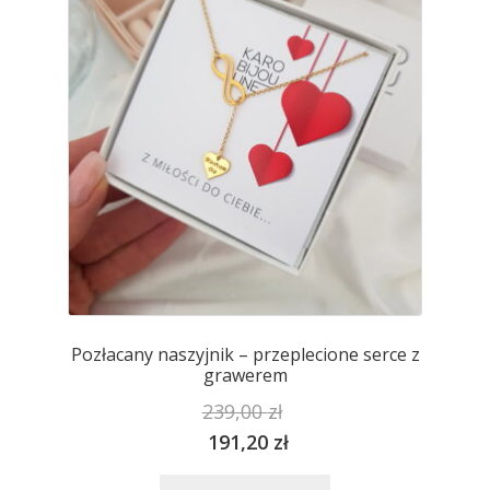
można
wybrać
na
stronie
produktu
Pozłacany naszyjnik – przeplecione serce z
grawerem
239,00
zł
191,20
zł
Ten