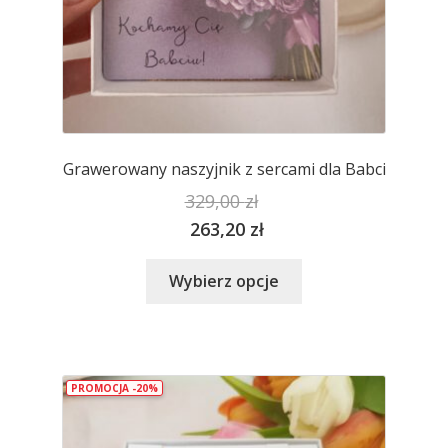
Grawerowany naszyjnik z sercami dla Babci
329,00
zł
263,20
zł
Ten
Wybierz opcje
produkt
ma
wiele
wariantów.
PROMOCJA -20%
Opcje
można
wybrać