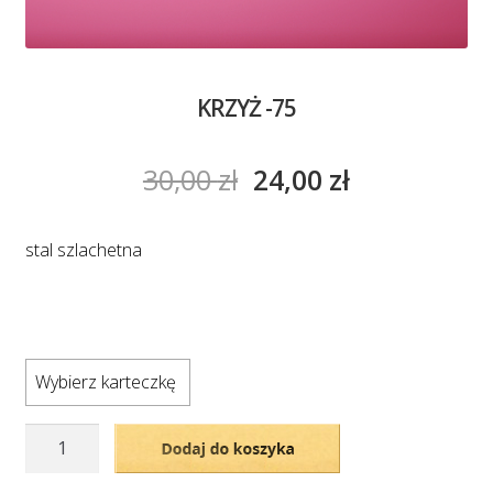
KRZYŻ -75
30,00
zł
24,00
zł
stal szlachetna
Wybierz karteczkę
ilość
Dodaj do koszyka
KRZYŻ
-75