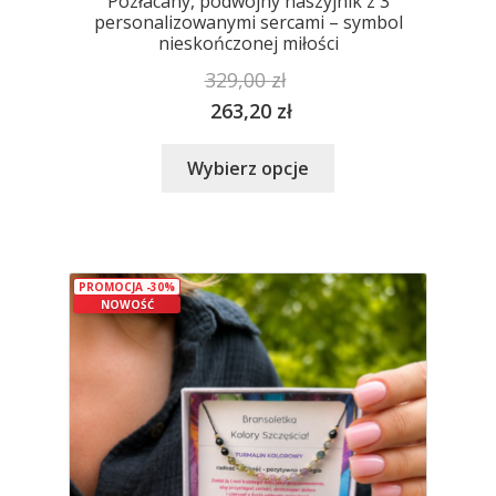
Pozłacany, podwójny naszyjnik z 3
personalizowanymi sercami – symbol
nieskończonej miłości
329,00
zł
263,20
zł
Ten
Wybierz opcje
produkt
ma
wiele
wariantów.
PROMOCJA -30%
Opcje
NOWOŚĆ
można
wybrać
na
stronie
produktu