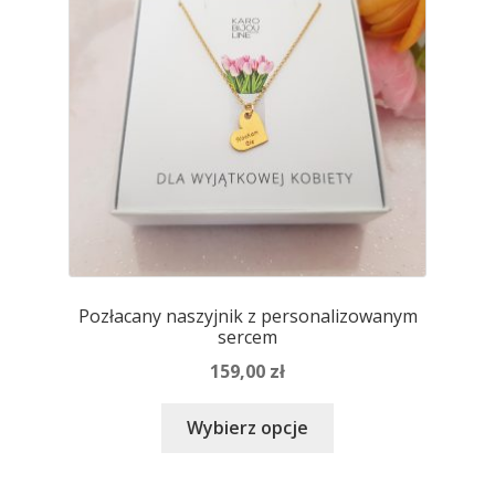
na
stronie
produktu
Pozłacany naszyjnik z personalizowanym
sercem
159,00
zł
Ten
Wybierz opcje
produkt
ma