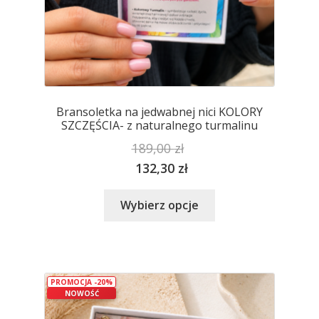
Bransoletka na jedwabnej nici KOLORY
SZCZĘŚCIA- z naturalnego turmalinu
189,00
zł
132,30
zł
Ten
Wybierz opcje
produkt
ma
wiele
wariantów.
PROMOCJA -20%
Opcje
NOWOŚĆ
można