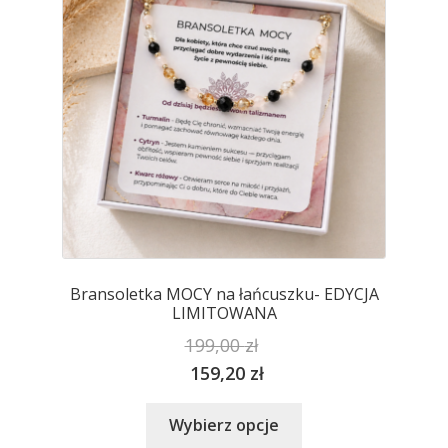
wybrać
na
stronie
produktu
Bransoletka MOCY na łańcuszku- EDYCJA
LIMITOWANA
199,00
zł
159,20
zł
Ten
Wybierz opcje
produkt