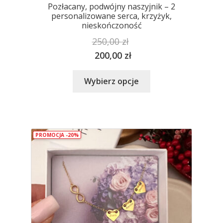
Pozłacany, podwójny naszyjnik – 2
personalizowane serca, krzyżyk,
nieskończoność
250,00
zł
200,00
zł
Ten
Wybierz opcje
produkt
ma
wiele
wariantów.
PROMOCJA -20%
Opcje
można
wybrać
na
stronie
produktu