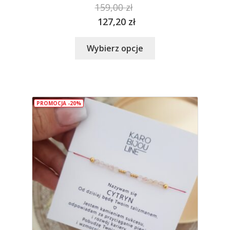
159,00
zł
127,20
zł
Ten
Wybierz opcje
produkt
ma
wiele
wariantów.
PROMOCJA -20%
Opcje
można
wybrać
na
stronie
produktu