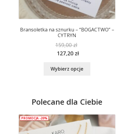
Bransoletka na sznurku – “BOGACTWO” –
CYTRYN
159,00
zł
127,20
zł
Ten
Wybierz opcje
produkt
ma
wiele
wariantów.
Polecane dla Ciebie
Opcje
można
wybrać
PROMOCJA -20%
na
stronie