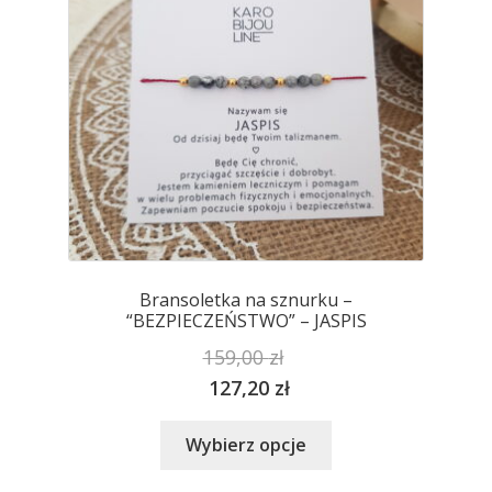
Bransoletka na sznurku –
“BEZPIECZEŃSTWO” – JASPIS
159,00
zł
127,20
zł
Ten
Wybierz opcje
produkt
ma