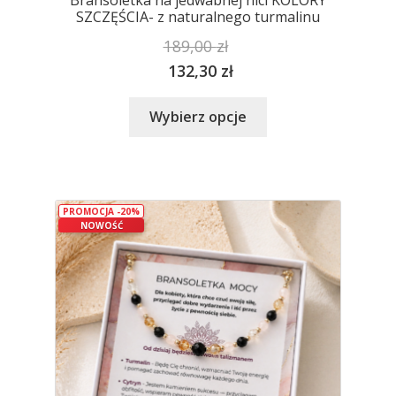
Bransoletka na jedwabnej nici KOLORY
SZCZĘŚCIA- z naturalnego turmalinu
189,00
zł
132,30
zł
Ten
Wybierz opcje
produkt
ma
wiele
wariantów.
PROMOCJA -20%
Opcje
NOWOŚĆ
można
wybrać
na
stronie
produktu