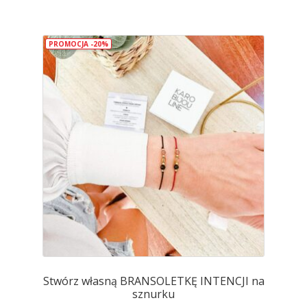
wiele
wariantów.
PROMOCJA -20%
Opcje
można
wybrać
na
stronie
produktu
Stwórz własną BRANSOLETKĘ INTENCJI na
sznurku