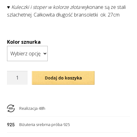
♥ Kuleczki i stoper w kolorze złota
wykonane są ze stali
szlachetnej. Całkowita długość bransoletki ok. 27cm
Kolor sznurka
ilość
Dodaj do koszyka
Bransoletka
na
sznurku
ZODIAK
Realizacja 48h
-
"BYK"
Biżuteria srebrna próba 925