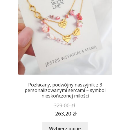
produktu
Pozłacany, podwójny naszyjnik z 3
personalizowanymi sercami – symbol
nieskończonej miłości
329,00
zł
263,20
zł
Ten
Wybierz opcje