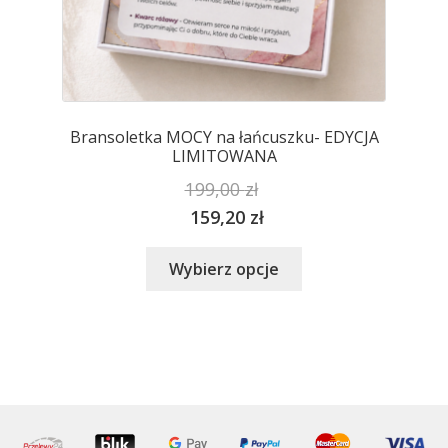
Bransoletka MOCY na łańcuszku- EDYCJA
LIMITOWANA
199,00
zł
159,20
zł
Ten
Wybierz opcje
produkt
ma
wiele
wariantów.
Opcje
można
wybrać