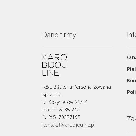
Dane firmy
In
O n
Pie
Kon
K&L Biżuteria Personalizowana
Pol
sp. z o.o.
ul. Kosynierów 25/14
Rzeszów, 35-242
NIP: 5170377195
Za
kontakt@karobijouline.pl