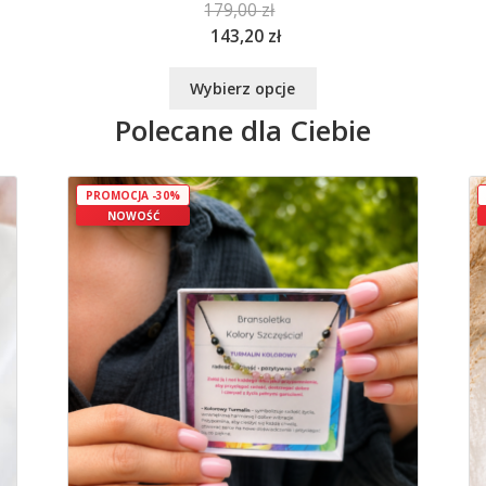
179,00
zł
143,20
zł
Ten
Wybierz opcje
produkt
Polecane dla Ciebie
ma
wiele
wariantów.
Opcje
PROMOCJA -30%
NOWOŚĆ
można
wybrać
na
stronie
produktu