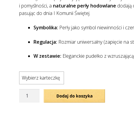
i pomyślności, a
naturalne perły hodowlane
dodają c
pasując do dnia I Komunii Świętej.
Symbolika:
Perły jako symbol niewinności i cze
Regulacja:
Rozmiar uniwersalny (zapięcie na st
W zestawie:
Eleganckie pudełko z wzruszającą
Wybierz karteczkę
ilość
Dodaj do koszyka
Bransoletka
na
Komunię,
Czerwony
Sznurek,