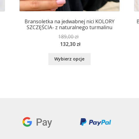
Bransoletka na jedwabnej nici KOLORY
B
SZCZĘŚCIA- z naturalnego turmalinu
189,00
zł
132,30
zł
Ten
Wybierz opcje
produkt
ma
wiele
wariantów.
Opcje
można
wybrać
na
stronie
produktu