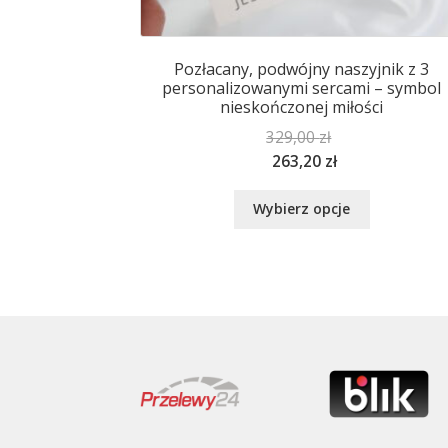
Pozłacany, podwójny naszyjnik z 3
personalizowanymi sercami – symbol
nieskończonej miłości
329,00
zł
263,20
zł
Ten
Wybierz opcje
produkt
ma
wiele
wariantów.
Opcje
można
wybrać
na
stronie
produktu