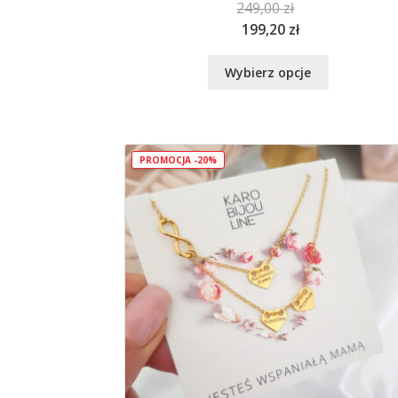
249,00
zł
199,20
zł
Ten
Wybierz opcje
produkt
ma
wiele
wariantów.
Opcje
PROMOCJA -20%
można
wybrać
na
stronie
produktu