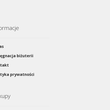
formacje
as
lęgnacja biżuterii
takt
ityka prywatności
kupy