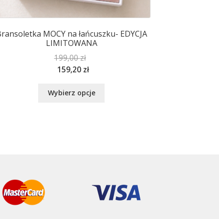
ransoletka MOCY na łańcuszku- EDYCJA
LIMITOWANA
199,00
zł
159,20
zł
Ten
Wybierz opcje
produkt
ma
wiele
wariantów.
Opcje
można
wybrać
na
stronie
produktu