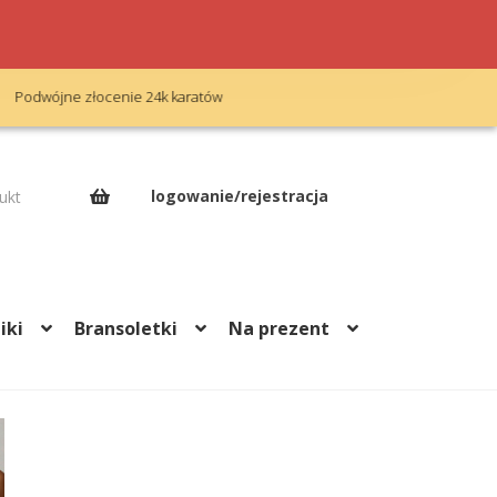
Bezpłatny grawerunek
Op
logowanie/rejestracja
ukt
iki
Bransoletki
Na prezent