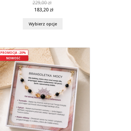
229,00
zł
183,20
zł
Ten
Wybierz opcje
produkt
ma
wiele
wariantów.
Opcje
PROMOCJA -20%
NOWOŚĆ
można
wybrać
na
stronie
produktu