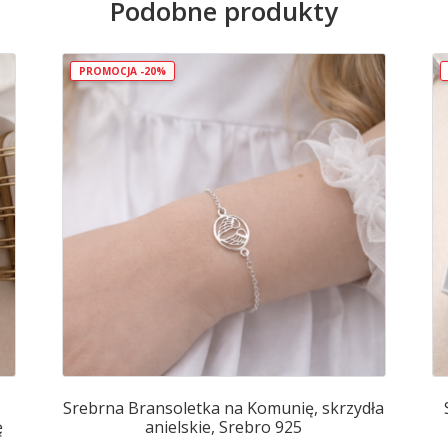
Podobne produkty
Perły
+
Dedykacja
PROMOCJA -20%
Srebrna Bransoletka na Komunię, skrzydła
ę
anielskie, Srebro 925