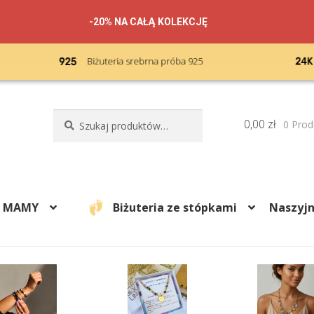
-20% NA CAŁĄ KOLEKCJĘ
Podwójne złocenie 24k karatów
Szukaj:
Szukaj
0,00
zł
0 Prod
A MAMY
Biżuteria ze stópkami
Naszyjn