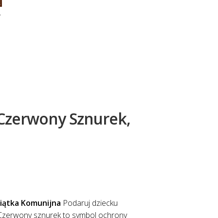
Y
Czerwony Sznurek,
miątka Komunijna
Podaruj dziecku
. Czerwony sznurek to symbol ochrony