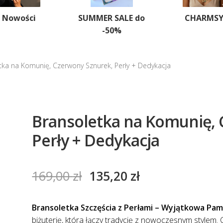
Nowości
SUMMER SALE do
CHARMS
-50%
tka na Komunię, Czerwony Sznurek, Perły + Dedykacja
Bransoletka na Komunię, 
Perły + Dedykacja
169,00
zł
135,20
zł
Bransoletka Szczęścia z Perłami – Wyjątkowa Pa
biżuterię, która łączy tradycję z nowoczesnym stylem