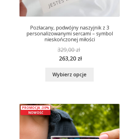
Pozłacany, podwójny naszyjnik z 3
personalizowanymi sercami – symbol
nieskończonej miłości
329,00
zł
263,20
zł
Ten
Wybierz opcje
produkt
ma
wiele
wariantów.
PROMOCJA -30%
Opcje
NOWOŚĆ
można
wybrać
na