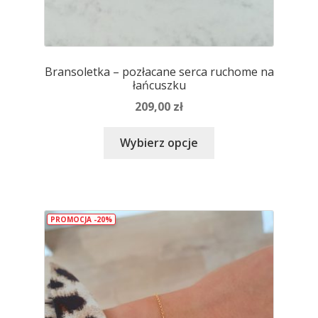
Bransoletka – pozłacane serca ruchome na
łańcuszku
209,00
zł
Ten
Wybierz opcje
produkt
ma
wiele
wariantów.
PROMOCJA -20%
Opcje
można
wybrać
na
stronie
produktu