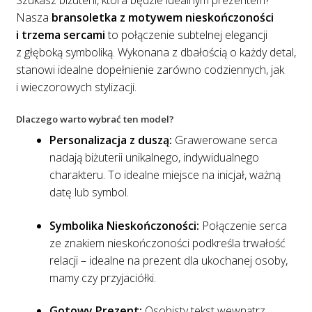
Szukasz biżuterii, która będzie idealnym prezentem?
Nasza
bransoletka z motywem nieskończoności
i trzema sercami
to połączenie subtelnej elegancji
z głęboką symboliką. Wykonana z dbałością o każdy detal,
stanowi idealne dopełnienie zarówno codziennych, jak
i wieczorowych stylizacji.
Dlaczego warto wybrać ten model?
Personalizacja z duszą:
Grawerowane serca
nadają biżuterii unikalnego, indywidualnego
charakteru. To idealne miejsce na inicjał, ważną
datę lub symbol.
Symbolika Nieskończoności:
Połączenie serca
ze znakiem nieskończoności podkreśla trwałość
relacji – idealne na prezent dla ukochanej osoby,
mamy czy przyjaciółki.
Gotowy Prezent:
Osobisty tekst wewnątrz