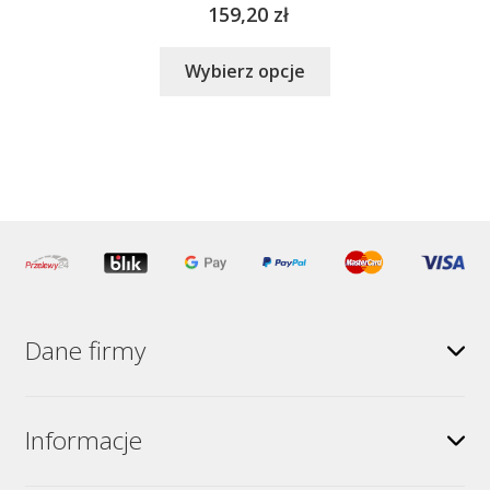
159,20
zł
Ten
Wybierz opcje
produkt
ma
wiele
wariantów.
Opcje
można
wybrać
na
stronie
produktu
Dane firmy
Informacje