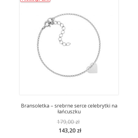
Opcje
można
wybrać
na
stronie
produktu
Bransoletka – srebrne serce celebrytki na
łańcuszku
179,00
zł
143,20
zł