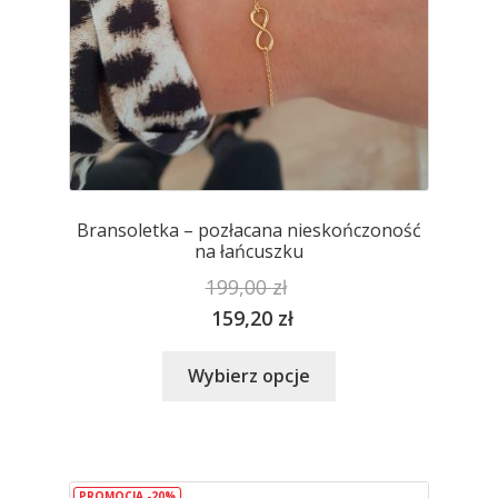
Bransoletka – pozłacana nieskończoność
na łańcuszku
199,00
zł
159,20
zł
Ten
Wybierz opcje
produkt
ma
wiele
wariantów.
PROMOCJA -20%