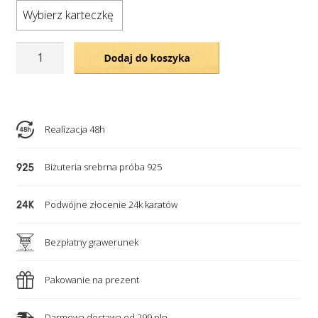
Wybierz karteczkę
ilość
Dodaj do koszyka
Bransoletka
na
łańcuszku–
3
Realizacja 48h
pozłacane
grawerowane
Biżuteria srebrna próba 925
serca
i
Podwójne złocenie 24k karatów
nieskończoność
Bezpłatny grawerunek
Pakowanie na prezent
Darmowa dostawa od 299 pln