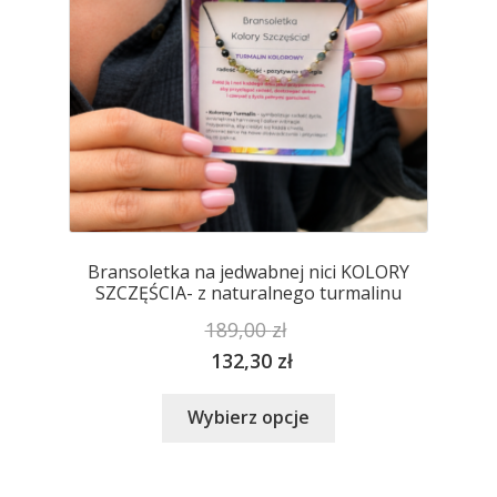
stronie
produktu
Bransoletka na jedwabnej nici KOLORY
SZCZĘŚCIA- z naturalnego turmalinu
189,00
zł
132,30
zł
Ten
Wybierz opcje
produkt
ma
wiele