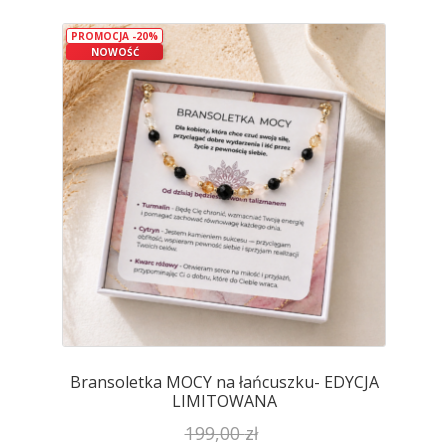
wariantów.
PROMOCJA -20%
Opcje
NOWOŚĆ
można
wybrać
na
stronie
produktu
Bransoletka MOCY na łańcuszku- EDYCJA
LIMITOWANA
199,00
zł