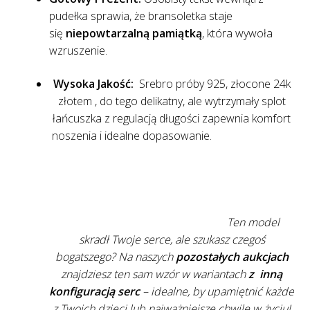
pudełka sprawia, że bransoletka staje
się
niepowtarzalną pamiątką
, która wywoła
wzruszenie.
Wysoka Jakość:
Srebro próby 925, złocone 24k
złotem , do tego delikatny, ale wytrzymały splot
łańcuszka z regulacją długości zapewnia komfort
noszenia i idealne dopasowanie.
Ten model
skradł Twoje serce, ale szukasz czegoś
bogatszego? Na naszych
pozostałych aukcjach
znajdziesz ten sam wzór w wariantach
z inną
konfiguracją serc
– idealne, by upamiętnić każde
z Twoich dzieci lub najważniejsze chwile w życiu!