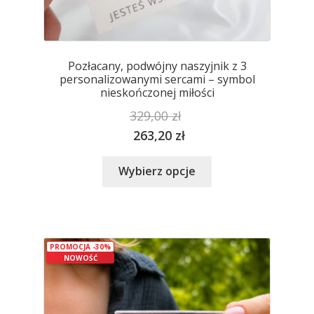
Pozłacany, podwójny naszyjnik z 3
personalizowanymi sercami – symbol
nieskończonej miłości
329,00
zł
263,20
zł
Ten
Wybierz opcje
produkt
ma
wiele
wariantów.
PROMOCJA -30%
Opcje
NOWOŚĆ
można
wybrać
na