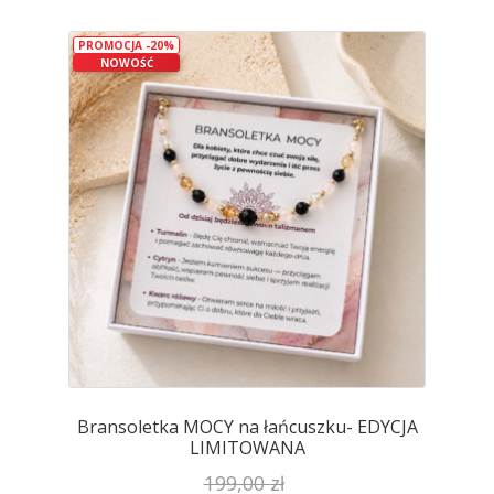
wariantów.
PROMOCJA -20%
Opcje
NOWOŚĆ
można
wybrać
na
stronie
produktu
Bransoletka MOCY na łańcuszku- EDYCJA
LIMITOWANA
199,00
zł