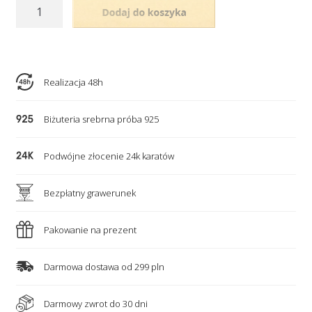
ilość
Produkt chwilowo
Pozłacany
niedostępny
naszyjnik
-
personalizowane
Realizacja 48h
serce
i
Biżuteria srebrna próba 925
róża
Podwójne złocenie 24k karatów
Bezpłatny grawerunek
Pakowanie na prezent
Darmowa dostawa od 299 pln
Darmowy zwrot do 30 dni