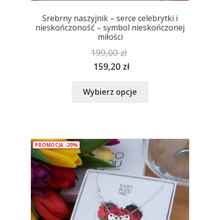
Srebrny naszyjnik – serce celebrytki i
nieskończoność – symbol nieskończonej
miłości
199,00
zł
159,20
zł
Ten
Wybierz opcje
produkt
ma
wiele
wariantów.
PROMOCJA -20%
Opcje
można
wybrać
na
stronie
produktu