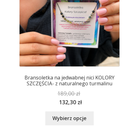
stronie
produktu
Bransoletka na jedwabnej nici KOLORY
SZCZĘŚCIA- z naturalnego turmalinu
189,00
zł
132,30
zł
Ten
Wybierz opcje
produkt
ma
wiele