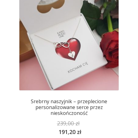
można
wybrać
na
stronie
produktu
Srebrny naszyjnik – przeplecione
personalizowane serce przez
nieskończoność
239,00
zł
191,20
zł