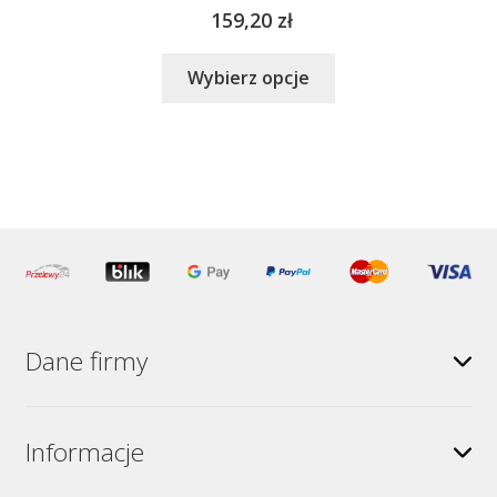
159,20
zł
Ten
Wybierz opcje
produkt
ma
wiele
wariantów.
Opcje
można
wybrać
na
stronie
produktu
Dane firmy
Informacje