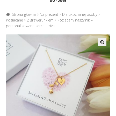
do -50%
Naszyjniki
menu
potom
Rozwiń
Bransoletki
Strona główna
Na prezent
Dla ukochanej osoby
menu
Pozłacane
Z grawerunkiem
Pozłacany naszyjnik –
potom
personalizowane serce i róża
Rozwiń
Na prezent
menu
potom