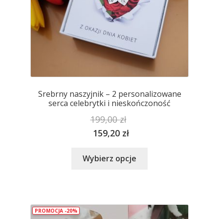
Srebrny naszyjnik – 2 personalizowane
serca celebrytki i nieskończoność
199,00
zł
159,20
zł
Ten
Wybierz opcje
produkt
ma
wiele
wariantów.
PROMOCJA -20%
Opcje