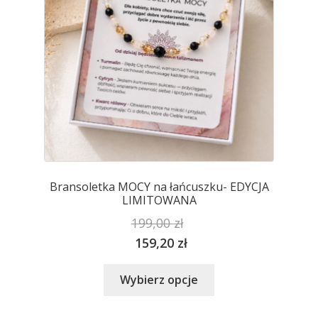
stronie
produktu
Bransoletka MOCY na łańcuszku- EDYCJA
LIMITOWANA
199,00
zł
159,20
zł
Ten
Wybierz opcje
produkt
ma