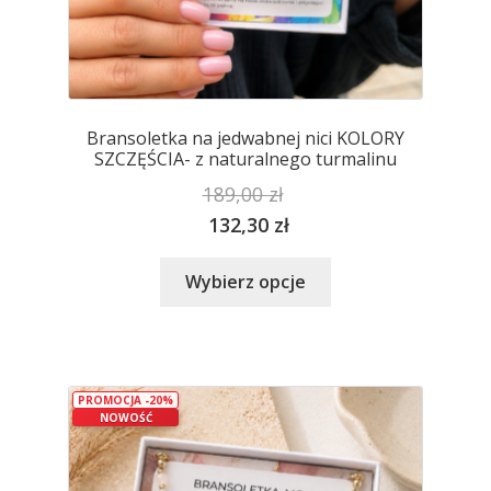
Bransoletka na jedwabnej nici KOLORY
SZCZĘŚCIA- z naturalnego turmalinu
189,00
zł
132,30
zł
Ten
Wybierz opcje
produkt
ma
wiele
wariantów.
PROMOCJA -20%
Opcje
NOWOŚĆ
można
wybrać
na