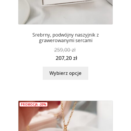
Srebrny, podwójny naszyjnik z
grawerowanymi sercami
259,00
zł
207,20
zł
Ten
Wybierz opcje
produkt
ma
wiele
wariantów.
PROMOCJA -20%
Opcje
można
wybrać
na