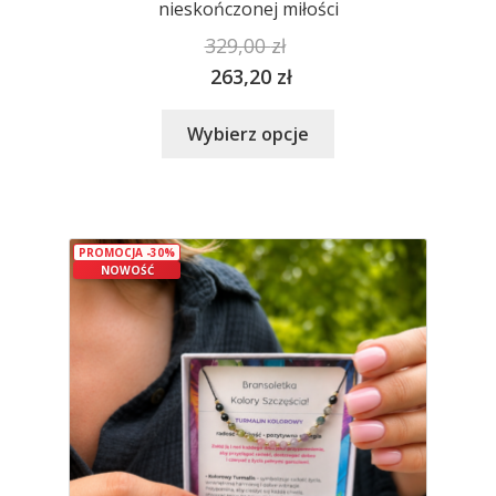
nieskończonej miłości
329,00
zł
263,20
zł
Ten
Wybierz opcje
produkt
ma
wiele
wariantów.
PROMOCJA -30%
Opcje
NOWOŚĆ
można
wybrać
na
stronie
produktu