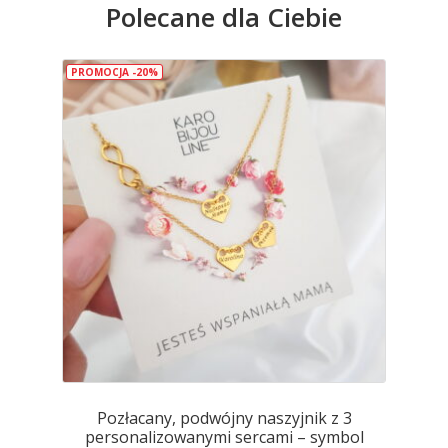
Polecane dla Ciebie
Opcje
można
wybrać
PROMOCJA -20%
na
stronie
produktu
Pozłacany, podwójny naszyjnik z 3
personalizowanymi sercami – symbol