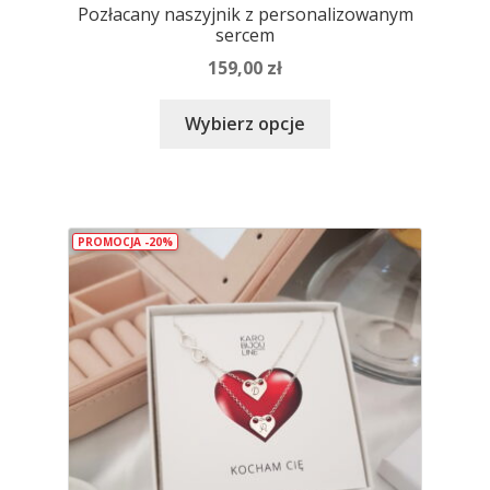
Pozłacany naszyjnik z personalizowanym
sercem
159,00
zł
Ten
Wybierz opcje
produkt
ma
wiele
wariantów.
PROMOCJA -20%
Opcje
można
wybrać
na
stronie
produktu