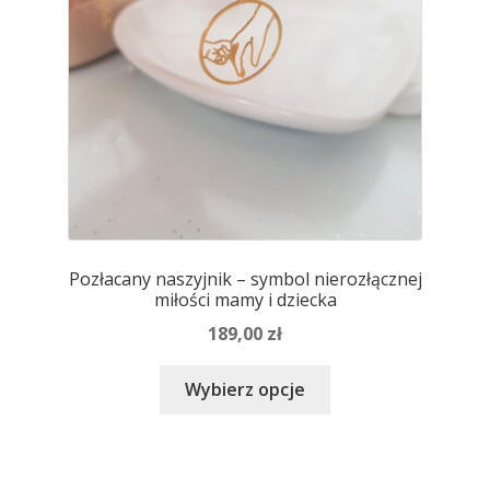
stronie
produktu
Pozłacany naszyjnik – symbol nierozłącznej
miłości mamy i dziecka
189,00
zł
Ten
Wybierz opcje
produkt
ma
wiele
wariantów.