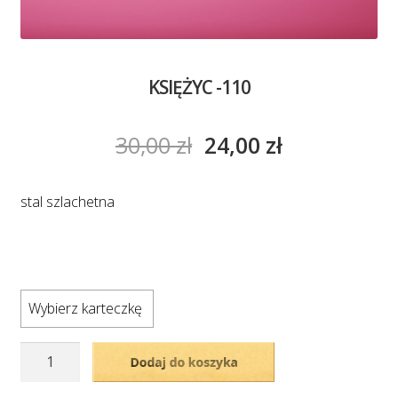
KSIĘŻYC -110
30,00
zł
24,00
zł
stal szlachetna
Wybierz karteczkę
ilość
Dodaj do koszyka
KSIĘŻYC
-110