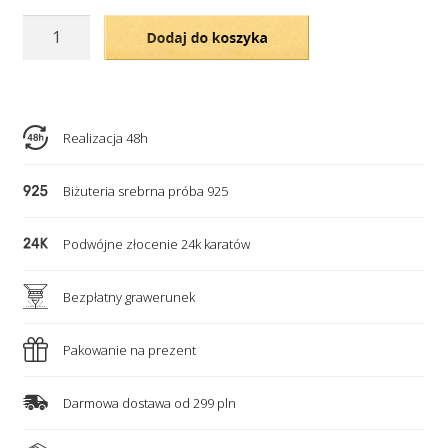
ilość
Dodaj do koszyka
2
w
cenie
1
Realizacja 48h
Bransoletki
Biżuteria srebrna próba 925
dla
Przyjaciółek
Podwójne złocenie 24k karatów
z
naturalnych
Bezpłatny grawerunek
kamieni
Pakowanie na prezent
Darmowa dostawa od 299 pln