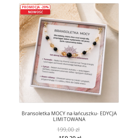
wariantów.
PROMOCJA -20%
Opcje
NOWOŚĆ
można
wybrać
na
stronie
produktu
Bransoletka MOCY na łańcuszku- EDYCJA
LIMITOWANA
199,00
zł