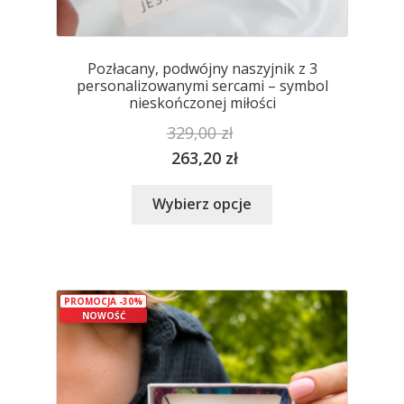
Pozłacany, podwójny naszyjnik z 3
personalizowanymi sercami – symbol
nieskończonej miłości
329,00
zł
263,20
zł
Ten
Wybierz opcje
produkt
ma
wiele
wariantów.
PROMOCJA -30%
Opcje
NOWOŚĆ
można
wybrać
na
stronie