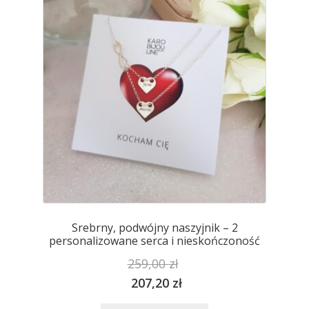
można
wybrać
na
stronie
produktu
Srebrny, podwójny naszyjnik – 2
personalizowane serca i nieskończoność
259,00
zł
207,20
zł