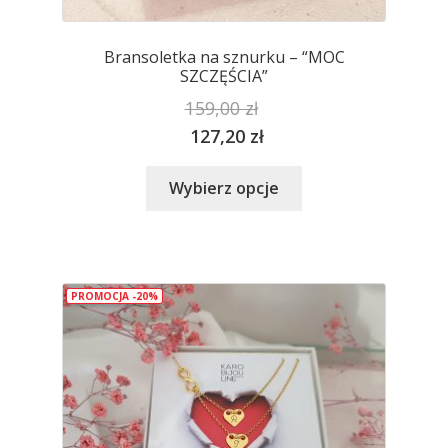
Bransoletka na sznurku – “MOC
SZCZĘŚCIA”
159,00
zł
127,20
zł
Ten
Wybierz opcje
produkt
ma
wiele
wariantów.
PROMOCJA -20%
Opcje
można
wybrać
na
stronie
produktu