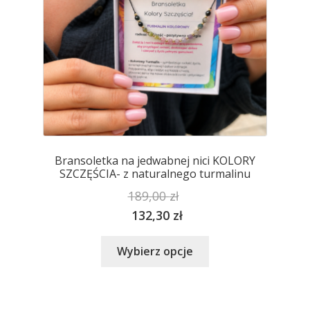
produktu
Bransoletka na jedwabnej nici KOLORY
SZCZĘŚCIA- z naturalnego turmalinu
189,00
zł
132,30
zł
Ten
Wybierz opcje
produkt
ma
wiele