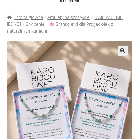
do -50%
Naszyjniki
menu
potom
Rozwiń
Bransoletki
Strona główna
Amulety na szczęście
DWIE W CENIE
menu
JEDNEJ!
2 w cenie 1
Bransoletki dla Przyjaciółek z
potom
naturalnych kamieni
Rozwiń
Na prezent
menu
potom