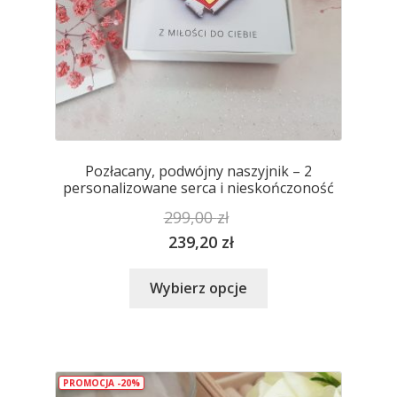
Pozłacany, podwójny naszyjnik – 2
personalizowane serca i nieskończoność
299,00
zł
239,20
zł
Ten
Wybierz opcje
produkt
ma
wiele
wariantów.
PROMOCJA -20%
Opcje